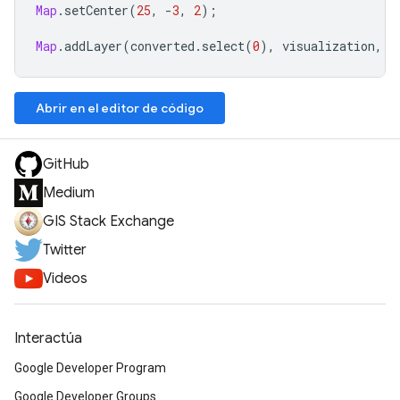
Map
.
setCenter
(
25
,
-
3
,
2
);
Map
.
addLayer
(
converted
.
select
(
0
),
visualization
,
"
Abrir en el editor de código
GitHub
Medium
GIS Stack Exchange
Twitter
Videos
Interactúa
Google Developer Program
Google Developer Groups