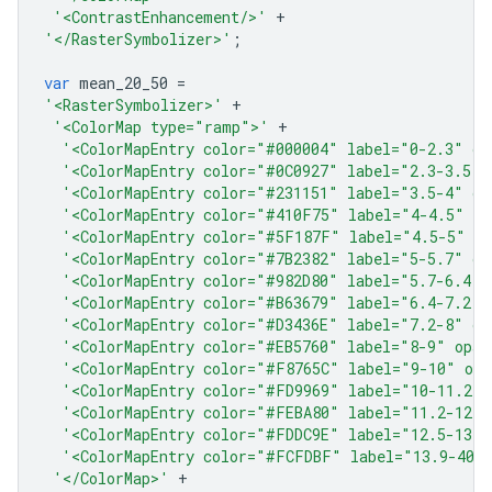
'<ContrastEnhancement/>'
+
'</RasterSymbolizer>'
;
var
mean_20_50
=
'<RasterSymbolizer>'
+
'<ColorMap type="ramp">'
+
'<ColorMapEntry color="#000004" label="0-2.3" op
'<ColorMapEntry color="#0C0927" label="2.3-3.5" 
'<ColorMapEntry color="#231151" label="3.5-4" op
'<ColorMapEntry color="#410F75" label="4-4.5" op
'<ColorMapEntry color="#5F187F" label="4.5-5" o
'<ColorMapEntry color="#7B2382" label="5-5.7" op
'<ColorMapEntry color="#982D80" label="5.7-6.4" 
'<ColorMapEntry color="#B63679" label="6.4-7.2" 
'<ColorMapEntry color="#D3436E" label="7.2-8" op
'<ColorMapEntry color="#EB5760" label="8-9" opac
'<ColorMapEntry color="#F8765C" label="9-10" opa
'<ColorMapEntry color="#FD9969" label="10-11.2" 
'<ColorMapEntry color="#FEBA80" label="11.2-12.5
'<ColorMapEntry color="#FDDC9E" label="12.5-13.9
'<ColorMapEntry color="#FCFDBF" label="13.9-40"
'</ColorMap>'
+