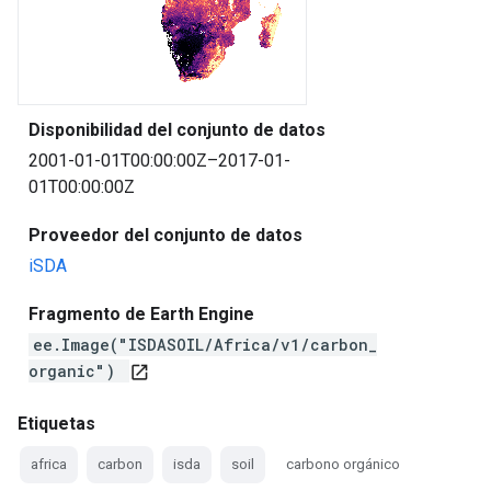
Disponibilidad del conjunto de datos
2001-01-01T00:00:00Z–2017-01-
01T00:00:00Z
Proveedor del conjunto de datos
iSDA
Fragmento de Earth Engine
ee.Image("ISDASOIL/Africa/v1/carbon_
organic")
open_in_new
Etiquetas
africa
carbon
isda
soil
carbono orgánico