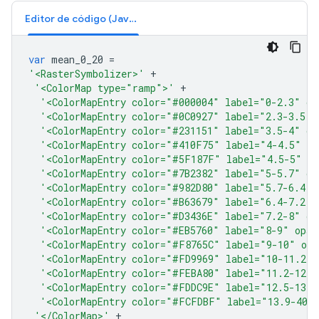
Editor de código (JavaScript)
var
mean_0_20
=
'<RasterSymbolizer>'
+
'<ColorMap type="ramp">'
+
'<ColorMapEntry color="#000004" label="0-2.3" op
'<ColorMapEntry color="#0C0927" label="2.3-3.5" 
'<ColorMapEntry color="#231151" label="3.5-4" op
'<ColorMapEntry color="#410F75" label="4-4.5" op
'<ColorMapEntry color="#5F187F" label="4.5-5" o
'<ColorMapEntry color="#7B2382" label="5-5.7" op
'<ColorMapEntry color="#982D80" label="5.7-6.4" 
'<ColorMapEntry color="#B63679" label="6.4-7.2" 
'<ColorMapEntry color="#D3436E" label="7.2-8" op
'<ColorMapEntry color="#EB5760" label="8-9" opac
'<ColorMapEntry color="#F8765C" label="9-10" opa
'<ColorMapEntry color="#FD9969" label="10-11.2" 
'<ColorMapEntry color="#FEBA80" label="11.2-12.5
'<ColorMapEntry color="#FDDC9E" label="12.5-13.9
'<ColorMapEntry color="#FCFDBF" label="13.9-40"
'</ColorMap>'
+