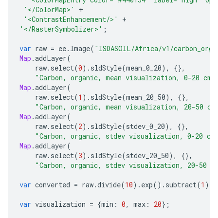
'</ColorMap>'
+
'<ContrastEnhancement/>'
+
'</RasterSymbolizer>'
;
var
raw
=
ee
.
Image
(
"ISDASOIL/Africa/v1/carbon_orga
Map
.
addLayer
(
raw
.
select
(
0
).
sldStyle
(
mean_0_20
),
{},
"Carbon, organic, mean visualization, 0-20 cm"
Map
.
addLayer
(
raw
.
select
(
1
).
sldStyle
(
mean_20_50
),
{},
"Carbon, organic, mean visualization, 20-50 cm
Map
.
addLayer
(
raw
.
select
(
2
).
sldStyle
(
stdev_0_20
),
{},
"Carbon, organic, stdev visualization, 0-20 cm
Map
.
addLayer
(
raw
.
select
(
3
).
sldStyle
(
stdev_20_50
),
{},
"Carbon, organic, stdev visualization, 20-50 c
var
converted
=
raw
.
divide
(
10
).
exp
().
subtract
(
1
);
var
visualization
=
{
min
:
0
,
max
:
20
};