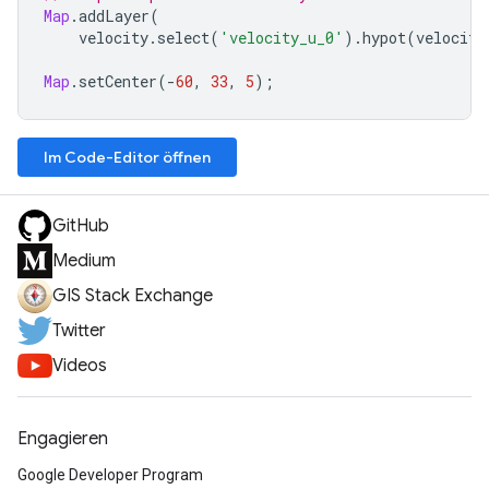
Map
.
addLayer
(
velocity
.
select
(
'velocity_u_0'
).
hypot
(
velocity
Map
.
setCenter
(
-
60
,
33
,
5
);
Im Code-Editor öffnen
GitHub
Medium
GIS Stack Exchange
Twitter
Videos
Engagieren
Google Developer Program