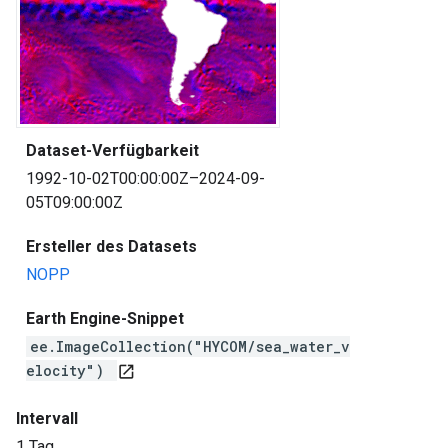
Dataset-Verfügbarkeit
1992-10-02T00:00:00Z–2024-09-
05T09:00:00Z
Ersteller des Datasets
NOPP
Earth Engine-Snippet
ee.ImageCollection("HYCOM/sea_water_v
elocity")
open_in_new
Intervall
1 Tag