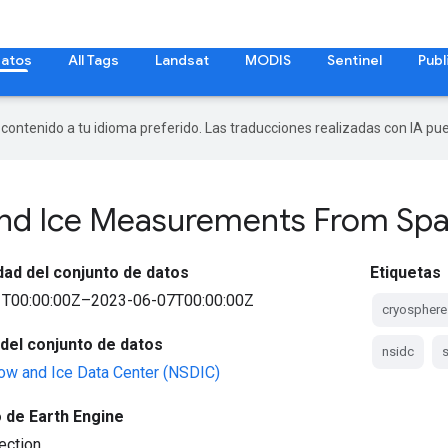
datos
All Tags
Landsat
MODIS
Sentinel
Publ
r contenido a tu idioma preferido. Las traducciones realizadas con IA p
and Ice Measurements From Sp
idad del conjunto de datos
Etiquetas
T00:00:00Z–2023-06-07T00:00:00Z
cryosphere
del conjunto de datos
nsidc
ow and Ice Data Center (NSDIC)
 de Earth Engine
ection