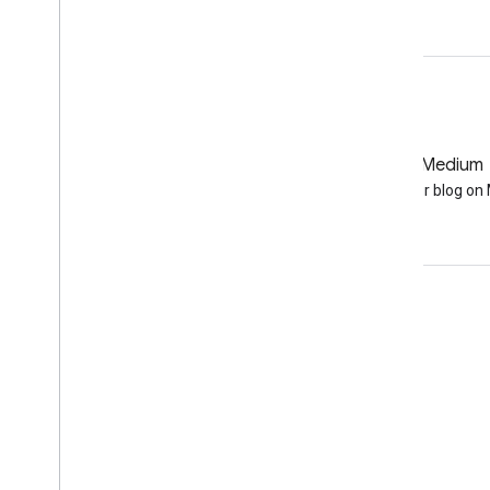
GitHub
Medium
Earth Engine on GitHub
Follow our blog o
Interactúa
Google Developer Program
Google Developer Groups
Google Developer Experts
Accelerators
Google Cloud & NVIDIA