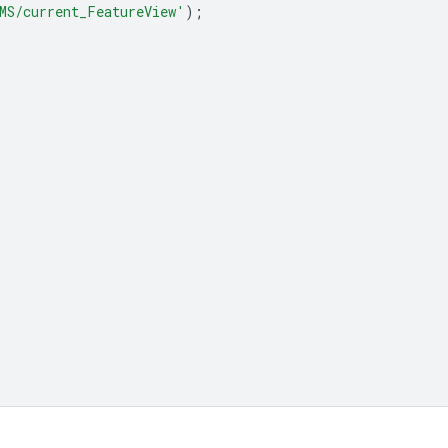
MS/current_FeatureView'
);