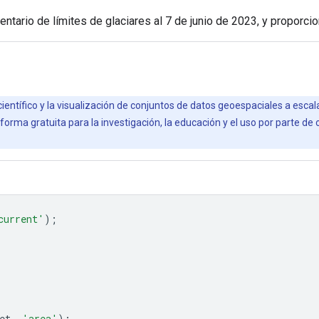
entario de límites de glaciares al 7 de junio de 2023, y proporci
científico y la visualización de conjuntos de datos geoespaciales a esca
orma gratuita para la investigación, la educación y el uso por parte de
current'
);
et
,
'area'
);