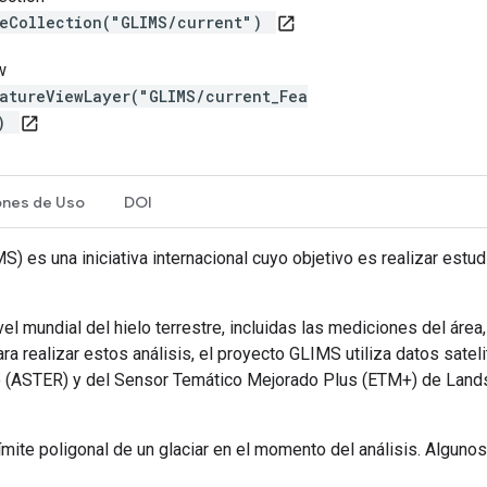
reCollection("GLIMS/current")
open_in_new
w
atureViewLayer("GLIMS/current_Fea
")
open_in_new
ones de Uso
DOI
 es una iniciativa internacional cuyo objetivo es realizar est
vel mundial del hielo terrestre, incluidas las mediciones del área,
Para realizar estos análisis, el proyecto GLIMS utiliza datos sat
 (ASTER) y del Sensor Temático Mejorado Plus (ETM+) de Landsa
ite poligonal de un glaciar en el momento del análisis. Algunos 