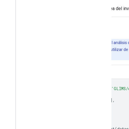
Este conjunto de datos es una instantánea del inv
Explora con Earth Engine
Importante:
Earth Engine es una plataforma para el análisis 
usuarios empresariales y gubernamentales. Se puede utilizar de f
obtener acceso a Earth Engine.
Editor de código (JavaScript)
var
dataset
=
ee
.
FeatureCollection
(
'GLIMS/
var
visParams
=
{
palette
:
[
'gray'
,
'cyan'
,
'blue'
],
min
:
0.0
,
max
:
10.0
,
opacity
:
0.8
,
};
var
image
=
ee
.
Image
().
float
().
paint
(
datas