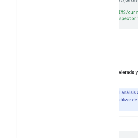
Map
.
setCenter
(
-
35.618
,
66.743
,
7
);
Map
.
addLayer
(
image
,
visParams
,
'GLIMS/curr
Map
.
addLayer
(
dataset
,
null
,
'for Inspector
Abrir en el editor de código
Visualiza como FeatureView
Un
FeatureView
es una representación acelerada y
FeatureView
.
Importante:
Earth Engine es una plataforma para el análisis 
usuarios empresariales y gubernamentales. Se puede utilizar de f
obtener acceso a Earth Engine.
Editor de código (JavaScript)