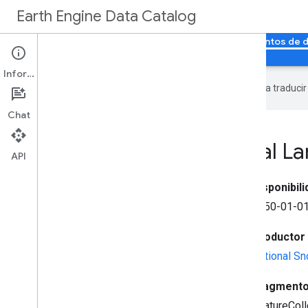
Earth Engine Data Catalog
Página principal
Categorías
Todos los conjuntos de 
Información
Google utiliza tecnología de IA para traduci
Chat
GLIMS Current: Global L
API
Disponibil
1750-01-01
Productor 
National Sn
Fragmento
FeatureColl