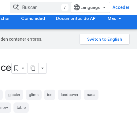
/
Acceder
isher
Comunidad
Documentos de API
Más
ueden contener errores.
ace
glacier
glims
ice
landcover
nasa
snow
table