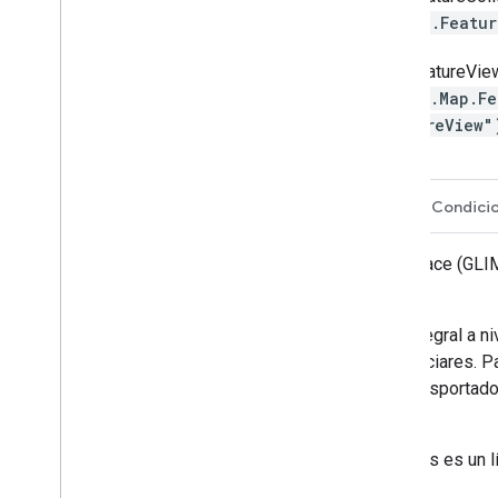
ee.Featu
FeatureVie
ui.Map.Fe
tureView
Descripción
Esquema de la tabla
Condici
Global Land Ice Measurements from Space (GLIMS)
glaciares del mundo.
El proyecto busca crear un inventario integral a ni
elevación de la línea de nieve de los glaciares. 
de Emisión y Reflexión Térmica Aerotransportado
mapas y fotografías aéreas.
Cada elemento de este conjunto de datos es un lím
a lo largo del tiempo.