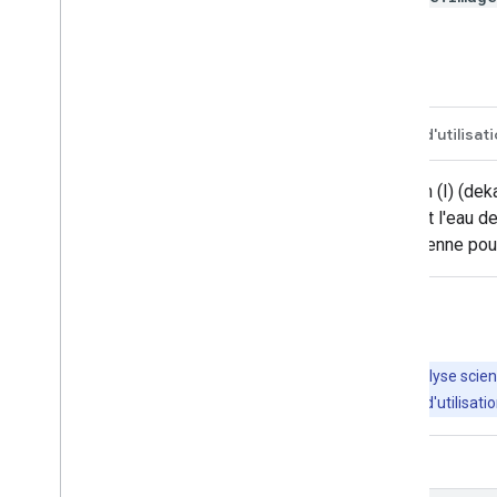
Description
Bandes
Conditions d'utilisat
Le composant de données d'interception (I) (dekad
processus par lequel les feuilles captent l'eau d
l'interception évaporée quotidienne moyenne pou
Explorer avec Earth Engine
Important
: Earth Engine est une plate-forme d'analyse scient
acteurs privés et publics. Earth Engine est un outil libre d'utilis
Éditeur de code (JavaScript)