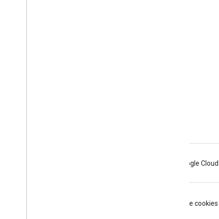
Google Developer Program
Google Developer Groups
Google Developer Experts
Accelerators
Google Cloud & NVIDIA
Android
Chrome
Firebase
Google Cloud
Conditions d'utilisation
Règles de confidentialité
Manage cookies