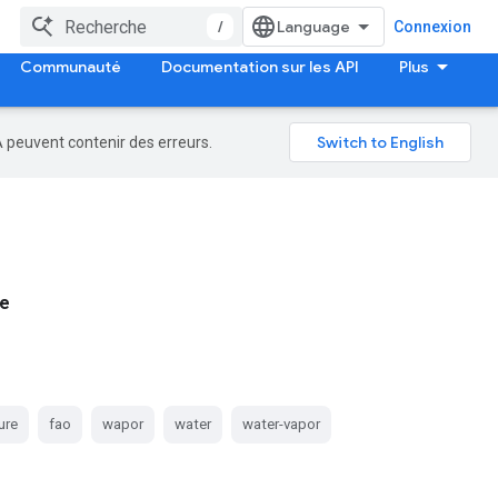
/
Connexion
Communauté
Documentation sur les API
Plus
A peuvent contenir des erreurs.
e
ure
fao
wapor
water
water-vapor