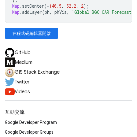
Map
.
setCenter
(
-
140.5
,
52.2
,
2
);
Map
.
addLayer
(
ph
,
phVis
,
'Global BGC CAR Forecast'
)
在程式碼編輯器開啟
GitHub
Medium
GIS Stack Exchange
Twitter
Videos
互動交流
Google Developer Program
Google Developer Groups