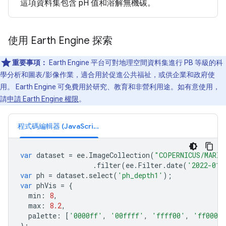
這項資料集包含 pH 值和溶解無機碳。
使用 Earth Engine 探索
重要事項：
Earth Engine 平台可對地理空間資料集進行 PB 等級的科
學分析和圖表/影像作業，適合用於促進公共福祉，或供企業和政府使
用。 Earth Engine 可免費用於研究、教育和非營利用途。如有意使用，
請
申請 Earth Engine 權限
。
程式碼編輯器 (JavaScript)
var
dataset
=
ee
.
ImageCollection
(
"COPERNICUS/MARIN
.
filter
(
ee
.
Filter
.
date
(
'2022-01-
var
ph
=
dataset
.
select
(
'ph_depth1'
);
var
phVis
=
{
min
:
8
,
max
:
8.2
,
palette
:
[
'0000ff'
,
'00ffff'
,
'ffff00'
,
'ff0000
};