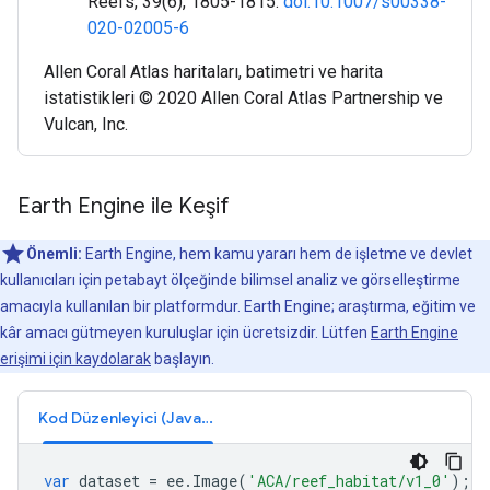
Reefs, 39(6), 1805-1815.
doi:10.1007/s00338-
020-02005-6
Allen Coral Atlas haritaları, batimetri ve harita
istatistikleri © 2020 Allen Coral Atlas Partnership ve
Vulcan, Inc.
Earth Engine ile Keşif
Önemli:
Earth Engine, hem kamu yararı hem de işletme ve devlet
kullanıcıları için petabayt ölçeğinde bilimsel analiz ve görselleştirme
amacıyla kullanılan bir platformdur. Earth Engine; araştırma, eğitim ve
kâr amacı gütmeyen kuruluşlar için ücretsizdir. Lütfen
Earth Engine
erişimi için kaydolarak
başlayın.
Kod Düzenleyici (JavaScript)
var
dataset
=
ee
.
Image
(
'ACA/reef_habitat/v1_0'
);