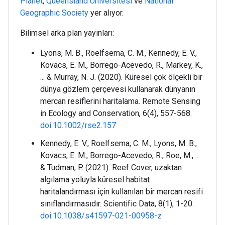
Planet
,
Queensland Üniversitesi
ve
National
Geographic Society
yer alıyor.
Bilimsel arka plan yayınları:
Lyons, M. B., Roelfsema, C. M., Kennedy, E. V.,
Kovacs, E. M., Borrego-Acevedo, R., Markey, K.,
... & Murray, N. J. (2020). Küresel çok ölçekli bir
dünya gözlem çerçevesi kullanarak dünyanın
mercan resiflerini haritalama. Remote Sensing
in Ecology and Conservation, 6(4), 557-568.
doi:10.1002/rse2.157
Kennedy, E. V., Roelfsema, C. M., Lyons, M. B.,
Kovacs, E. M., Borrego-Acevedo, R., Roe, M., ...
& Tudman, P. (2021). Reef Cover, uzaktan
algılama yoluyla küresel habitat
haritalandırması için kullanılan bir mercan resifi
sınıflandırmasıdır. Scientific Data, 8(1), 1-20.
doi:10.1038/s41597-021-00958-z