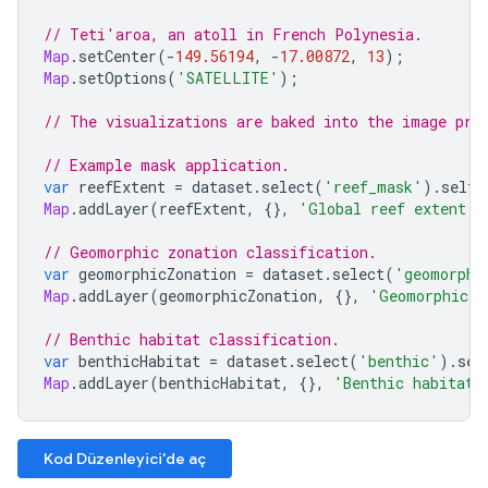
// Teti'aroa, an atoll in French Polynesia.
Map
.
setCenter
(
-
149.56194
,
-
17.00872
,
13
);
Map
.
setOptions
(
'SATELLITE'
);
// The visualizations are baked into the image pro
// Example mask application.
var
reefExtent
=
dataset
.
select
(
'reef_mask'
).
selfM
Map
.
addLayer
(
reefExtent
,
{},
'Global reef extent'
)
// Geomorphic zonation classification.
var
geomorphicZonation
=
dataset
.
select
(
'geomorphi
Map
.
addLayer
(
geomorphicZonation
,
{},
'Geomorphic z
// Benthic habitat classification.
var
benthicHabitat
=
dataset
.
select
(
'benthic'
).
sel
Map
.
addLayer
(
benthicHabitat
,
{},
'Benthic habitat'
Kod Düzenleyici'de aç