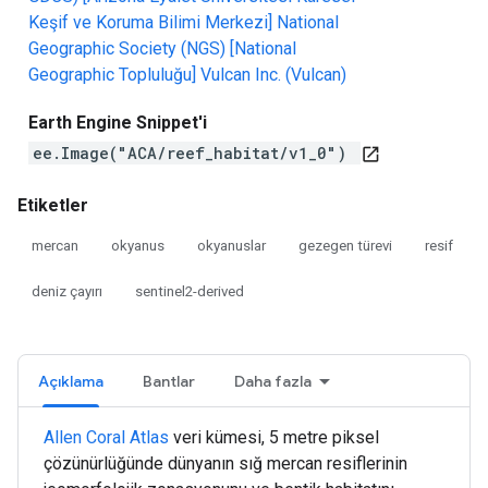
Keşif ve Koruma Bilimi Merkezi]
National
Geographic Society (NGS)
[National
Geographic Topluluğu]
Vulcan Inc. (Vulcan)
Earth Engine Snippet'i
ee.Image("ACA/reef_habitat/v1_0")
open_in_new
Etiketler
mercan
okyanus
okyanuslar
gezegen türevi
resif
deniz çayırı
sentinel2-derived
Açıklama
Bantlar
Daha fazla
Allen Coral Atlas
veri kümesi, 5 metre piksel
çözünürlüğünde dünyanın sığ mercan resiflerinin