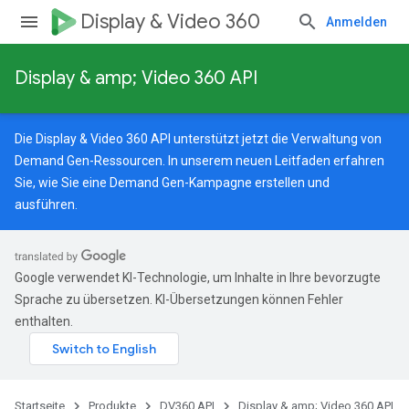
Display & Video 360
Anmelden
Display & amp; Video 360 API
Die Display & Video 360 API unterstützt jetzt die Verwaltung von
Demand Gen-Ressourcen.
In unserem neuen Leitfaden
erfahren
Sie, wie Sie eine Demand Gen-Kampagne erstellen und
ausführen.
Google verwendet KI-Technologie, um Inhalte in Ihre bevorzugte
Sprache zu übersetzen. KI-Übersetzungen können Fehler
enthalten.
Startseite
Produkte
DV360 API
Display & amp; Video 360 API