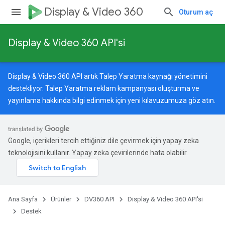
Display & Video 360
Oturum aç
Display & Video 360 API'si
Display & Video 360 API artık Talep Yaratma kaynağı yönetimini
destekliyor. Talep Yaratma reklam kampanyası oluşturma ve
yayınlama hakkında bilgi edinmek için
yeni kılavuzumuza
göz atın.
Google, içerikleri tercih ettiğiniz dile çevirmek için yapay zeka
teknolojisini kullanır. Yapay zeka çevirilerinde hata olabilir.
Ana Sayfa
Ürünler
DV360 API
Display & Video 360 API'si
Destek