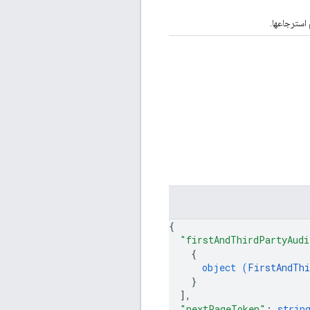
 استرجاعها.
{
"firstAndThirdPartyAudi
{
object (
FirstAndThi
}
]
,
"nextPageToken"
: 
strin