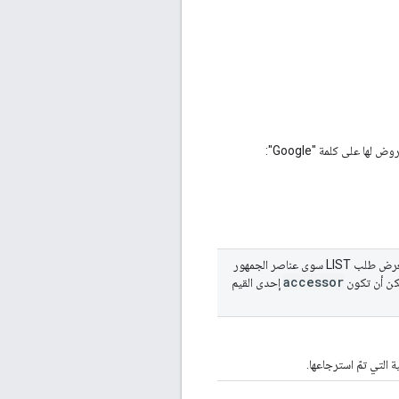
ا على كلمة "Google":
الحقل مطلوب. تحدّد هذه السمة عنصر "مساحة العرض والفيديو 360" الذي يتمّ تقديم الطلب فيه. لن يعرض طلب LIST سوى عناصر الجمهور
accessor
كن أن تكون
إحدى القيم
التي تمّ استرجاعها.