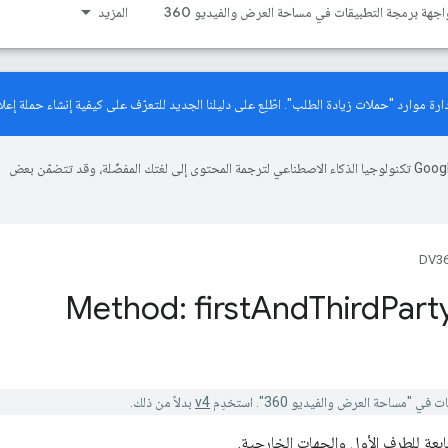
اجهة برمجة التطبيقات في مساحة العرض والفيديو 360
المزيد
دليلنا الجديد
للتعرّف على كيفية إنشاء حملة إعلان
تستخدم Google تكنولوجيا الذكاء الاصطناعي لترجمة المحتوى إلى لغتك المفضّلة، وقد تتضمّن بعض
DV36
Method: first
And
Third
Part
v4
بدلاً من ذلك.
بعة للطرف الأول والجهات الخارجية.