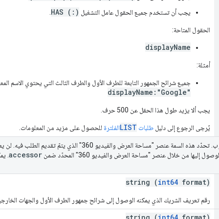
HAS (:)
يجب أن تستخدم جميع الحقول عامل التشغيل
.
الحقول المتاحة:
displayName
أمثلة:
جميع شرائح الجمهور التابعة للطرف الأول والطرف الثالث التي يحتوي الاسم المعروض له
displayName:"Google"
يجب ألا يزيد طول هذا الحقل عن 500 حرف.
LIST
يُرجى الرجوع إلى دليل
طلبات
الفلترة
للحصول على مزيد من المعلومات.
accessor
 إليها من خلال عنصر "مساحة العرض والفيديو 360" المحدّد ضمن
. يم
string (
int64
format)
رقم تعريف الشريك الذي يمكنه الوصول إلى شرائح جمهور الطرف الأول والجهات الخارجية 
string (
int64
format)