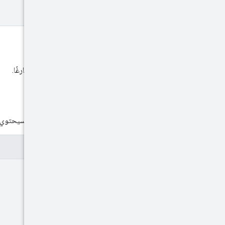
نص الطلب
يجب أن يكون نص الطلب فارغًا.
نص الاستجابة
إذا كانت الاستجابة ناجحة، سيحتوي نص
تمثيل JSON