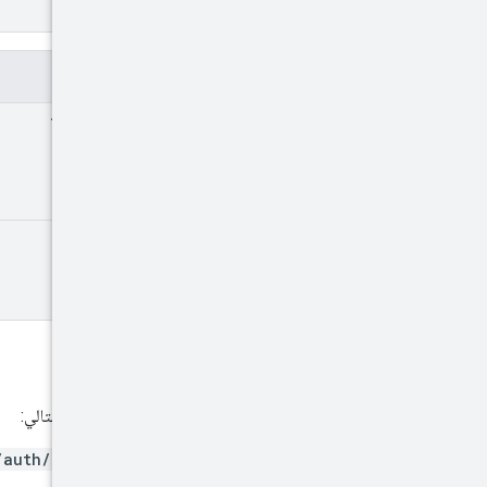
الحقول
first
And
Third
Party
Audiences[]
next
Page
Token
نطاقات الأذونات
يجب توفير نطاق OAuth التالي:
/auth/display-video