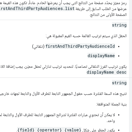
رمز مميّز يحدّد صفحة من النتائج التي يجب أن يعرضها الخادم. عادةً، تكون هذه القيمة 
irstAndThirdPartyAudiences.list
عرضها من الطلب السابق إلى طريقة
الصفحة الأولى من النتائج.
string
الحقل الذي سيتم ترتيب القائمة حسبه القيم المقبولة هي:
firstAndThirdPartyAudienceId
(تلقائي)
displayName
يكون ترتيب الفرز التلقائي تصاعديًا. لتحديد ترتيب تنازلي لحقل معيّن، يجب إضافة اللاحقة "desc" إلى اسم الحقل.
displayName desc
string
تتيح هذه السمة الفلترة حسب حقول الجمهور التابعة للطرف الأول والتابعة لجهات خارجية
بنية الجملة المتوافقة:
لا يمكن أن تحتوي عبارات الفلترة لشرائح الجمهور التابعة للطرف الأول والتابعة
واحد.
{field} {operator} {value}
يكون الحظر على شكل
.