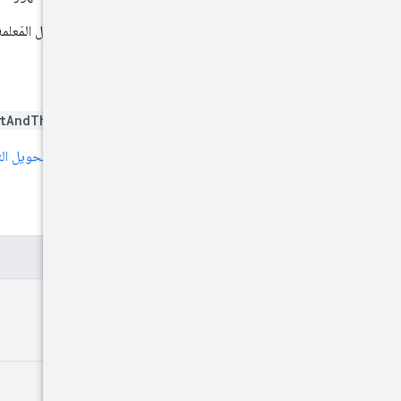
يتم تحديد الترتيب من خلال المَعلم
طلب HTTP
stAndThirdPartyAudiences
يستخدم عنوان URL بنية
تحويل الترم
مَعلمات طلب البحث
المعلمات
page
Size
page
Token