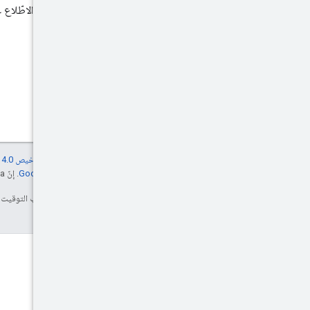
لمزيد من المعلومات، يُرجى الاطّلاع
إنّ محتوى هذه الصفحة مرخّص بموجب
ترخيص Creative Commons Attribution 4.0‏
مراجعة
سياسات موقع Google Developers‏
. إنّ Java هي علامة تجارية مسجَّلة لشركة Oracle و/أو شركائها التابعين.
تاريخ التعديل الأخير: 2025-10-08 (حسب التوقيت العالمي المتفَّق عليه)
المدونة