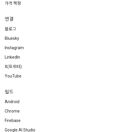
가격 책정
연결
블로그
Bluesky
Instagram
LinkedIn
X(트위터)
YouTube
빌드
Android
Chrome
Firebase
Google AI Studio