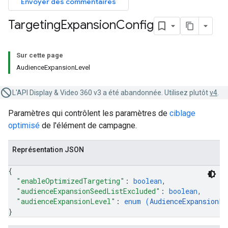
Envoyer des commentaires
Targeting
Expansion
Config
Sur cette page
AudienceExpansionLevel
L'API Display & Video 360 v3 a été abandonnée. Utilisez plutôt
v4
.
Paramètres qui contrôlent les paramètres de
ciblage
optimisé
de l'élément de campagne.
Représentation JSON
{
"enableOptimizedTargeting"
: 
boolean
,
"audienceExpansionSeedListExcluded"
: 
boolean
,
"audienceExpansionLevel"
: 
enum (
AudienceExpansionLe
}