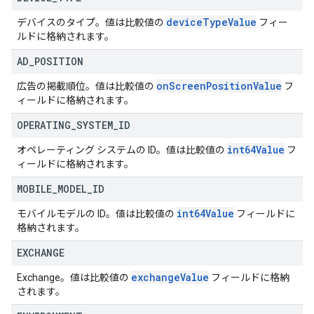
device
Type
Value
デバイスのタイプ。値は比較値の
フィー
ルドに格納されます。
AD
_
POSITION
on
Screen
Position
Value
広告の掲載順位。値は比較値の
フ
ィールドに格納されます。
OPERATING
_
SYSTEM
_
ID
int64Value
オペレーティング システムの ID。値は比較値の
フ
ィールドに格納されます。
MOBILE
_
MODEL
_
ID
int64Value
モバイルモデルの ID。値は比較値の
フィールドに
格納されます。
EXCHANGE
exchange
Value
Exchange。値は比較値の
フィールドに格納
されます。