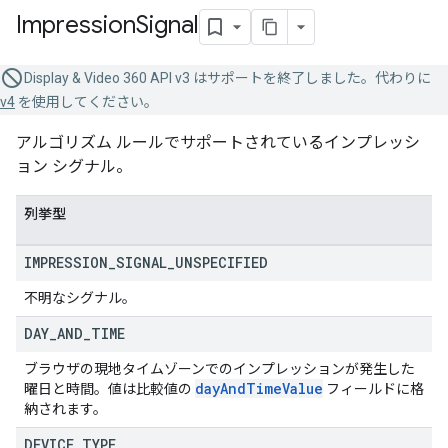
Impression
Signal
Display & Video 360 API v3 はサポートを終了しました。代わりに
v4
を使用してください。
アルゴリズム ルールでサポートされているインプレッシ
ョン シグナル。
列挙型
IMPRESSION
_
SIGNAL
_
UNSPECIFIED
不明なシグナル。
DAY
_
AND
_
TIME
ブラウザの現地タイムゾーンでのインプレッションが発生した
day
And
Time
Value
曜日と時間。値は比較値の
フィールドに格
納されます。
DEVICE
_
TYPE