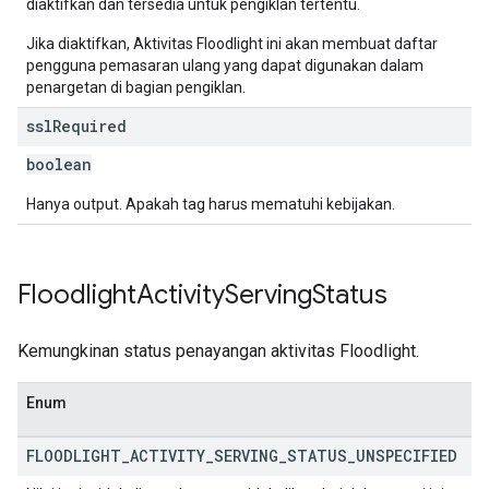
diaktifkan dan tersedia untuk pengiklan tertentu.
Jika diaktifkan, Aktivitas Floodlight ini akan membuat daftar
pengguna pemasaran ulang yang dapat digunakan dalam
penargetan di bagian pengiklan.
ssl
Required
boolean
Hanya output. Apakah tag harus mematuhi kebijakan.
Floodlight
Activity
Serving
Status
Kemungkinan status penayangan aktivitas Floodlight.
Enum
FLOODLIGHT
_
ACTIVITY
_
SERVING
_
STATUS
_
UNSPECIFIED