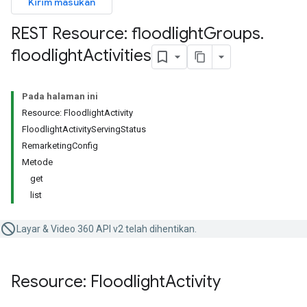
Kirim masukan
REST Resource: floodlight
Groups
.
floodlight
Activities
Pada halaman ini
Resource: FloodlightActivity
FloodlightActivityServingStatus
RemarketingConfig
Metode
get
list
Layar & Video 360 API v2 telah dihentikan.
Resource: Floodlight
Activity