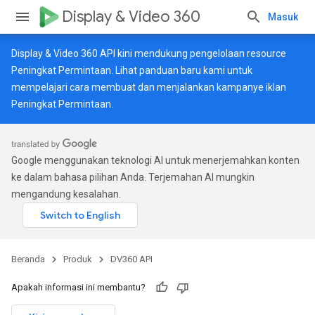
Display & Video 360
Masuk
Display & Video 360 API kini mendukung pengelolaan resource
Peningkat Permintaan. Lihat
panduan baru
kami untuk
mempelajari cara membuat dan menjalankan kampanye iklan
Peningkat Permintaan.
Google menggunakan teknologi AI untuk menerjemahkan konten
ke dalam bahasa pilihan Anda. Terjemahan AI mungkin
mengandung kesalahan.
Beranda
Produk
DV360 API
Apakah informasi ini membantu?