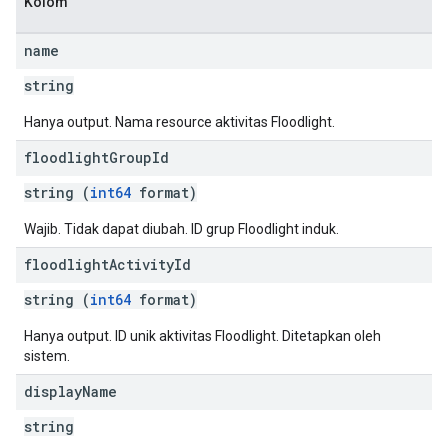
Kolom
name
string
Hanya output. Nama resource aktivitas Floodlight.
floodlight
Group
Id
string (
int64
format)
Wajib. Tidak dapat diubah. ID grup Floodlight induk.
floodlight
Activity
Id
string (
int64
format)
Hanya output. ID unik aktivitas Floodlight. Ditetapkan oleh
sistem.
display
Name
string