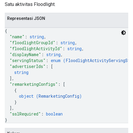
Satu aktivitas Floodlight.
Representasi JSON
{
"name"
: 
string
,
"floodlightGroupId"
: 
string
,
"floodlightActivityId"
: 
string
,
"displayName"
: 
string
,
"servingStatus"
: 
enum (
FloodlightActivityServingSta
"advertiserIds"
: 
[
string
]
,
"remarketingConfigs"
: 
[
{
object (
RemarketingConfig
)
}
]
,
"sslRequired"
: 
boolean
}