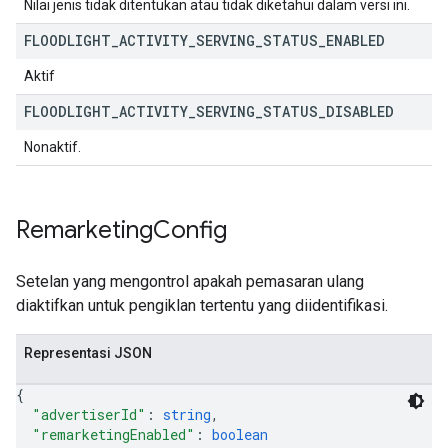
Nilai jenis tidak ditentukan atau tidak diketahui dalam versi ini.
FLOODLIGHT
_
ACTIVITY
_
SERVING
_
STATUS
_
ENABLED
Aktif
FLOODLIGHT
_
ACTIVITY
_
SERVING
_
STATUS
_
DISABLED
Nonaktif.
Remarketing
Config
Setelan yang mengontrol apakah pemasaran ulang
diaktifkan untuk pengiklan tertentu yang diidentifikasi.
Representasi JSON
{
"advertiserId"
: 
string
,
"remarketingEnabled"
: 
boolean