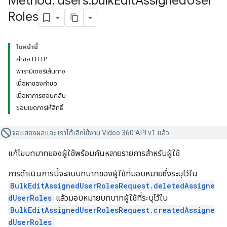
Method: users
.
bulk
Edit
Assigned
User
Roles
ในหน้านี้
คำขอ HTTP
พารามิเตอร์เส้นทาง
เนื้อหาของคำขอ
เนื้อหาการตอบกลับ
ขอบเขตการให้สิทธิ์
จอแสดงผลและ เราได้เลิกใช้งาน Video 360 API v1 แล้ว
แก้ไขบทบาทของผู้ใช้พร้อมกันหลายรายการสำหรับผู้ใช้
การดำเนินการนี้จะลบบทบาทของผู้ใช้ที่มอบหมายซึ่งระบุไว้ใน
BulkEditAssignedUserRolesRequest.deletedAssigne
dUserRoles
แล้วมอบหมายบทบาทผู้ใช้ที่ระบุไว้ใน
BulkEditAssignedUserRolesRequest.createdAssigne
dUserRoles