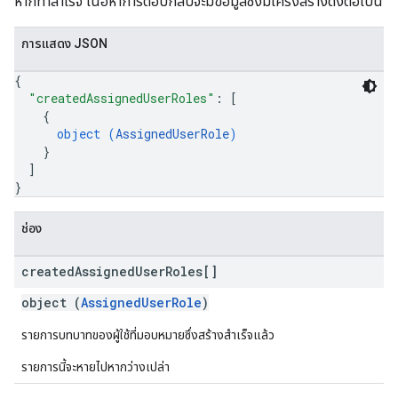
หากทำสำเร็จ เนื้อหาการตอบกลับจะมีข้อมูลซึ่งมีโครงสร้างดังต่อไปนี้
การแสดง JSON
{
"createdAssignedUserRoles"
: 
[
{
object (
AssignedUserRole
)
}
]
}
ช่อง
created
Assigned
User
Roles[]
object (
AssignedUserRole
)
รายการบทบาทของผู้ใช้ที่มอบหมายซึ่งสร้างสำเร็จแล้ว
รายการนี้จะหายไปหากว่างเปล่า