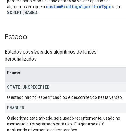
para treinar o modelo. Esse estado só vai ser aplicado a
custom
Bidding
Algorithm
Type
algoritmos em que a
seja
SCRIPT
_
BASED
.
Estado
Estados possíveis dos algoritmos de lances
personalizados.
Enums
STATE
_
UNSPECIFIED
O estado não foi especificado ou é desconhecido nesta versão.
ENABLED
O algoritmo está ativado, seja usado recentemente, usado no
momento ou programado para uso. O algoritmo está
pontuando ativamente as impressões.