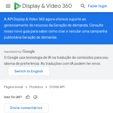
Display & Video 360
Fazer login
A API Display & Video 360 agora oferece suporte ao
gerenciamento de recursos da Geração de demanda. Consulte
nosso
novo guia
para saber como criar e veicular uma campanha
publicitária Geração de demanda.
O Google usa tecnologia de IA na tradução de conteúdos para seu
idioma de preferência. As traduções com IA podem ter erros.
Página inicial
Produtos
DV360 API
Isso foi útil?
Envie comentários