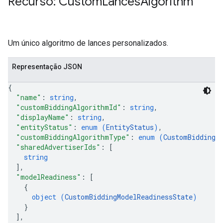
Recurso: Custom
Lances
Algorithm
Um único algoritmo de lances personalizados.
Representação JSON
{
"name"
: 
string
,
"customBiddingAlgorithmId"
: 
string
,
"displayName"
: 
string
,
"entityStatus"
: 
enum (
EntityStatus
)
,
"customBiddingAlgorithmType"
: 
enum (
CustomBiddingA
"sharedAdvertiserIds"
: 
[
string
]
,
"modelReadiness"
: 
[
{
object (
CustomBiddingModelReadinessState
)
}
]
,