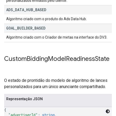
personalizados enviados pelo cliente.
ADS
_
DATA
_
HUB
_
BASED
Algoritmo criado com o produto do Ads Data Hub.
GOAL
_
BUILDER
_
BASED
Algoritmo criado com o Criador de metas na interface do DV3.
Custom
Bidding
Model
Readiness
State
O estado de prontidão do modelo de algoritmo de lances
personalizados para um único anunciante compartilhado.
Representação JSON
{
"advertiserId"
: 
string
,