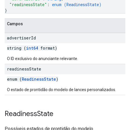
"readinessState"
: 
enum (
ReadinessState
)
}
Campos
advertiser
Id
string (
int64
format)
O ID exclusivo do anunciante relevante.
readiness
State
enum (
ReadinessState
)
O estado de prontidão do modelo de lances personalizados.
Readiness
State
Possíveis estados de prontidão do modelo.