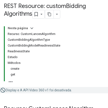
REST Resource: custom
Bidding
Algorithms
Nesta página
Recurso: CustomLancesAlgorithm
CustomBiddingAlgorithmType
CustomBiddingModelReadinessState
ReadinessState
Estado
Métodos
create
get
Display e A API Video 360 v1 foi desativada.