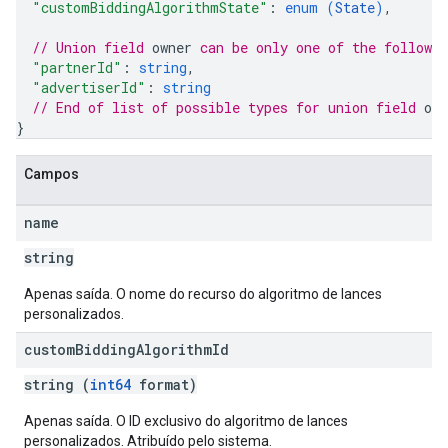
"customBiddingAlgorithmState"
: 
enum (
State
)
,
// Union field 
owner
 can be only one of the followi
"partnerId"
: 
string
,
"advertiserId"
: 
string
// End of list of possible types for union field 
own
}
Campos
name
string
Apenas saída. O nome do recurso do algoritmo de lances
personalizados.
custom
Bidding
Algorithm
Id
string (
int64
format)
Apenas saída. O ID exclusivo do algoritmo de lances
personalizados. Atribuído pelo sistema.