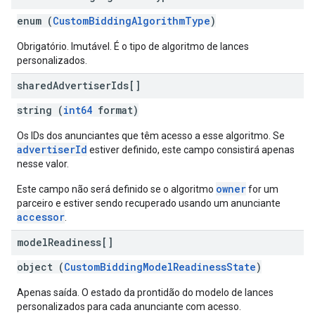
enum (
CustomBiddingAlgorithmType
)
Obrigatório. Imutável. É o tipo de algoritmo de lances
personalizados.
shared
Advertiser
Ids[]
string (
int64
format)
Os IDs dos anunciantes que têm acesso a esse algoritmo. Se
advertiserId
estiver definido, este campo consistirá apenas
nesse valor.
owner
Este campo não será definido se o algoritmo
for um
parceiro e estiver sendo recuperado usando um anunciante
accessor
.
model
Readiness[]
object (
CustomBiddingModelReadinessState
)
Apenas saída. O estado da prontidão do modelo de lances
personalizados para cada anunciante com acesso.