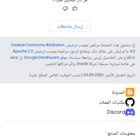
إرسال ملاحظات
إنّ محتوى هذه الصفحة مرخّص بموجب
ترخيص Creative Commons Attribution
4.0‏
ما لم يُنصّ على خلاف ذلك، ونماذج الرموز مرخّصة بموجب
ترخيص Apache 2.0‏
.
للاطّلاع على التفاصيل، يُرجى مراجعة
سياسات موقع Google Developers‏
. إنّ Java
هي علامة تجارية مسجَّلة لشركة Oracle و/أو شركائها التابعين.
تاريخ التعديل الأخير: 2026-05-05 (حسب التوقيت العالمي المتفَّق عليه)
المدونة
مكتبات العملاء
Discord
معلومات المنتج