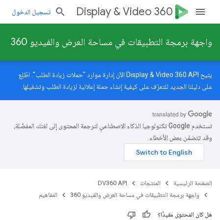
Display & Video 360
تسجيل الدخول
واجهة برمجة التطبيقات في مساحة العرض والفيديو 360
يتيح Display & Video 360 API الآن إدارة موارد "حملات زيادة الطلب". اطّلِع
على
دليلنا الجديد
للتعرّف على كيفية إنشاء حملة إعلانية لزيادة الطلب وتشغيلها.
تستخدم Google تكنولوجيا الذكاء الاصطناعي لترجمة المحتوى إلى لغتك المفضّلة،
وقد تتضمّن بعض الأخطاء.
الصفحة الرئيسية
المنتجات
DV360 API
واجهة برمجة التطبيقات في مساحة العرض والفيديو 360
المفاهيم
هل كان المحتوى مفيدًا؟