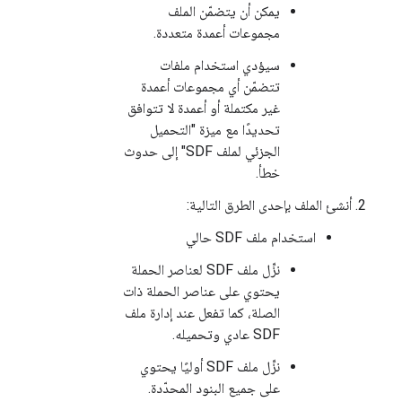
يمكن أن يتضمّن الملف
مجموعات أعمدة متعددة.
سيؤدي استخدام ملفات
تتضمّن أي مجموعات أعمدة
غير مكتملة أو أعمدة لا تتوافق
تحديدًا مع ميزة "التحميل
الجزئي لملف SDF" إلى حدوث
خطأ.
أنشئ الملف بإحدى الطرق التالية:
استخدام ملف SDF حالي
نزِّل ملف SDF لعناصر الحملة
يحتوي على عناصر الحملة ذات
الصلة، كما تفعل عند إدارة ملف
SDF عادي وتحميله.
نزِّل ملف SDF أوليًا يحتوي
على جميع البنود المحدّدة.