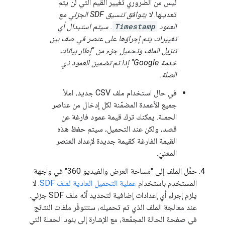
ليس من الضروري تغيير القيم التي لن يتم
تعديلها.
لا يتوافق تنسيق SDF الجزئي مع
العمود
Timestamp
. سيتم استبدال أي
تغييرات يتم إجراؤها على عنصر في صف بين
تنزيل الملف وتحميل جزء من "إطار بيانات
خدمة Google" إذا تم تضمين العمود ذي
الصلة.
في حال استخدام ملف CSV جديد، املأ
جميع الأعمدة المضمّنة لكل إدخال من عناصر
الحملة. يمكنك ترك قيمة عمود فارغة عن
قصد، ولكن عند التحميل، سيتم حفظ هذه
القيمة الفارغة كقيمة جديدة لإعداد العنصر
المعنيّ.
حمِّل الملف إلى "مساحة العرض والفيديو 360" في واجهة
المستخدم باستخدام
عملية التحميل العادية لملف SDF
. لا
يلزم إجراء أي إعدادات إضافية لتحديد أنّه ملف SDF جزئي.
عند معالجة الملف الذي تم تحميله، ستتوفّر ملفات النتائج
في صفحة الحالة المجمّعة، مع الإشارة إلى بنود الحملة التي