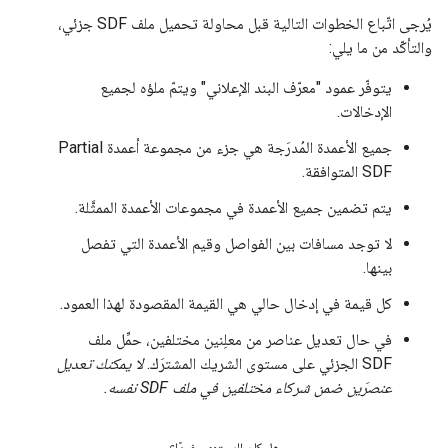
يُرجى اتّباع الخطوات التالية قبل محاولة تحميل ملف SDF جزئي،
والتأكّد من ما يلي:
يتوفّر عمود "معرّف البند الإعلاني" ويتمّ ملؤه لجميع
الإدخالات.
جميع الأعمدة المُدرَجة هي جزء من مجموعة أعمدة Partial
SDF المتوافقة.
يتم تضمين جميع الأعمدة في مجموعات الأعمدة الممثَّلة.
لا توجد مسافات بين الفواصل وقيم الأعمدة التي تفصل
بينها.
كل قيمة في إدخال حالي هي القيمة المقصودة لهذا العمود.
في حال تعديل عناصر من معلِنين مختلفين، حمِّل ملف
SDF الجزئي على مستوى الشريك المشترَك.
لا يمكنك تعديل
عنصرَين ضمن شركاء مختلفين في ملف SDF نفسه.
هل كان المحتوى مفيدًا؟