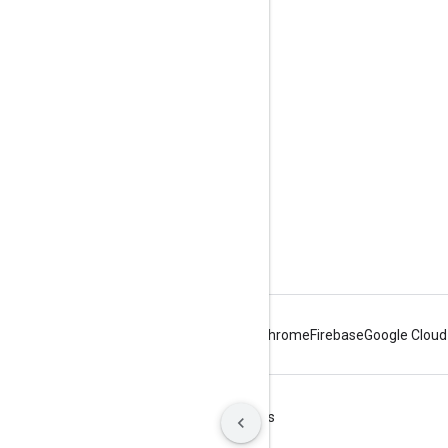
Warunki usługi
Limity i przydziały interfejsu API
Ceny
Android
Chrome
Firebase
Google Cloud
Warunki
Prywatność
Manage cookies