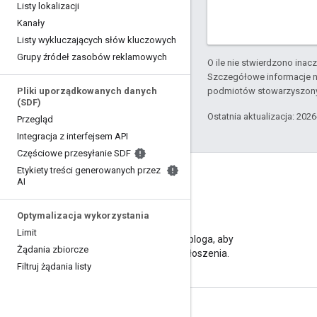
Listy lokalizacji
Kanały
Listy wykluczających słów kluczowych
Grupy źródeł zasobów reklamowych
O ile nie stwierdzono inacze
Szczegółowe informacje n
podmiotów stowarzyszon
Pliki uporządkowanych danych
(SDF)
Ostatnia aktualizacja: 202
Przegląd
Integracja z interfejsem API
Częściowe przesyłanie SDF
Etykiety treści generowanych przez
AI
Optymalizacja wykorzystania
Blog
Limit
Odwiedź naszego bloga, aby
Żądania zbiorcze
poznać ważne ogłoszenia.
Filtruj żądania listy
Informacje o produkcie