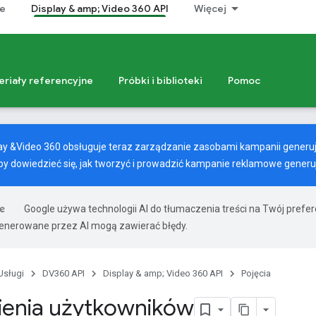
ze
Display & amp; Video 360 API
Więcej
eriały referencyjne
Próbki i biblioteki
Pomoc
play &Video 360 obsługuje teraz zarządzanie zasobami kampanii generu
aby dowiedzieć się, jak tworzyć i prowadzić kampanie reklamowe generu
Google używa technologii AI do tłumaczenia treści na Twój prefe
nerowane przez AI mogą zawierać błędy.
Usługi
DV360 API
Display & amp; Video 360 API
Pojęcia
enia użytkowników