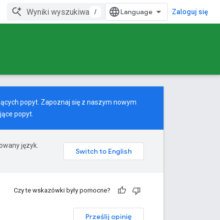
/
Zaloguj się
jących popyt. Zapoznaj się z naszym
nowym
jące popyt.
rowany język.
Czy te wskazówki były pomocne?
Prześlij opinię