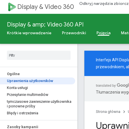
Odkryj narzędzia zbiorc
Display & Video 360
Display & amp; Video 360 API
Krótkie wprowadzenie
Przewodniki
Pojęcia
Mat
Interfejs API Dis
przewodnikiem
, 
Ogólne
Uprawnienia użytkowników
Konta usługi
Tłumaczenia wyge
Przesyłanie multimediów
tymczasowe zawieszenie użytkownika
i ponowne próby
Strona główna
Błędy i ostrzeżenia
Uprawni
Zasoby kampanii