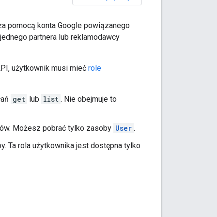
e za pomocą konta Google powiązanego
 jednego partnera lub reklamodawcy
API, użytkownik musi mieć
role
łań
get
lub
list
. Nie obejmuje to
bów. Możesz pobrać tylko zasoby
User
.
 Ta rola użytkownika jest dostępna tylko