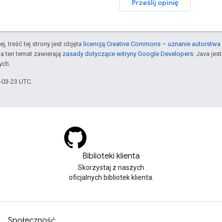
Prześlij opinię
j, treść tej strony jest objęta
licencją Creative Commons – uznanie autorstwa 
a ten temat zawierają
zasady dotyczące witryny Google Developers
. Java je
ych.
6-03-23 UTC.
Biblioteki klienta
Skorzystaj z naszych
oficjalnych bibliotek klienta.
Społeczność