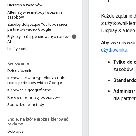
Hierarchia zasobów
Alternatywne metody tworzenia
Każde żądanie d
zasobów
z użytkownikiem
Zasoby dotyczące You
Tube i sieci
partnerów wideo Google
Display & Video
Etykiety treści generowanych przez
AI
Aby wykonywać o
Limity konta
użytkownika
:
Tylko do 
Kierowanie
zasobów
Dziedziczenie
Kierowanie w przypadku You
Tube
Standard
i sieci partnerów wideo Google
Kierowanie geograficzne
Administr
Kierowanie na listy odbiorców
dla partne
Sprawdzone metody
Encje
,
na które można kierować
reklamy
Odbiorcy