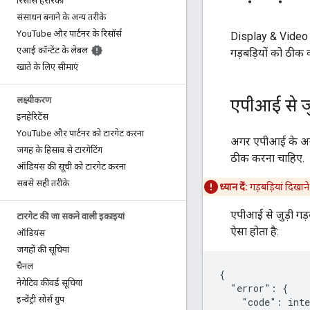
रिसॉर्स हैरारकी
संसाधन बनाने के अन्य तरीके
You
Tube और पार्टनर के रिसॉर्स
Display & Video 
एआई कॉन्टेंट के लेबल
गड़बड़ियों को ठीक क
खाते के लिए सीमाएं
लक्ष्यीकरण
एपीआई से जुड
इनहेरिटेंस
You
Tube और पार्टनर को टारगेट करना
अगर एपीआई के अनुरोध
जगह के हिसाब से टारगेटिंग
ठीक करना चाहिए.
ऑडियंस की सूची को टारगेट करना
सबसे सही तरीके
ध्यान दें:
गड़बड़ियां दिखान
एपीआई से जुड़ी गड़
टारगेट की जा सकने वाली इकाइयां
ऐसा होता है:
ऑडियंस
जगहों की सूचियां
चैनल
{

नेगेटिव कीवर्ड सूचियां
  "error": {

इन्वेंट्री सोर्स ग्रुप
    "code": inte