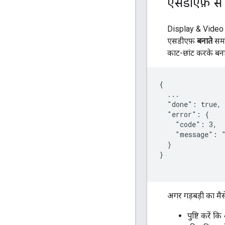
एसडीएफ़ से ज
Display & Video
एसडीएफ़
बनाते
समय 
काट-छांट करके बना
{

  ...

  "done": true,

  "error": {

    "code": 3,

    "message": "
  }

}

अगर गड़बड़ी का मैस
पुष्टि करें 