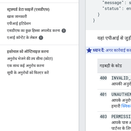
    "message": s
    "status": en
स्ट्रक्चर्ड डेटा फ़ाइलें (एसडीएफ़)
  }

खास जानकारी
एपीआई इंटिग्रेशन
एसडीएफ़ का कुछ हिस्सा अपलोड करना
यहां एपीआई से जुड़ी
एआई कॉन्टेंट के लेबल
ध्यान दें:
अगर कार्रवाई करन
इस्तेमाल को ऑप्टिमाइज़ करना
अनुरोध भेजने की तय सीमा (कोटा)
गड़बड़ी के कोड
एक साथ कई अनुरोध करना
सूची के अनुरोधों को फ़िल्टर करें
400
INVALID
_
आपकी अनुरोध 
401
UNAUTHE
आपके अनुरोध 
हमारी
क्विकस
403
PERMISS
आपके पास अनुर
पार्टनर के लि