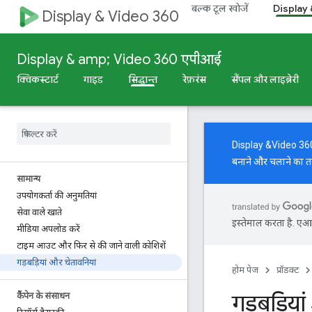
बल्क टूल खोजें
Display
Display & Video 360
Display & amp; Video 360 एपीआई
क्विकस्टार्ट
गाइड
सिद्धान्त
रेफ़रंस
सैंपल और लाइब्रेरी
Display &Video 360 AP
बनाने और चलाने का त
सामान्य
उपयोगकर्ता की अनुमतियां
सेवा वाले खाते
इस्तेमाल करता है. एआई 
मीडिया अपलोड करें
टाइम आउट और फिर से की जाने वाली कोशिशें
गड़बड़ियां और चेतावनियां
होम पेज
प्रॉडक्ट
गड़बड़िया
कैंपेन के संसाधन