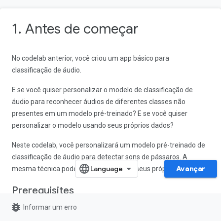
1. Antes de começar
No codelab anterior, você criou um app básico para
classificação de áudio.
E se você quiser personalizar o modelo de classificação de
áudio para reconhecer áudios de diferentes classes não
presentes em um modelo pré-treinado? E se você quiser
personalizar o modelo usando seus próprios dados?
Neste codelab, você personalizará um modelo pré-treinado de
classificação de áudio para detectar sons de pássaros. A
Avançar
mesma técnica pode ser replicada com seus próprios dados.
Prerequisites
bug_report
Informar um erro
Este codelab foi projetado para desenvolvedores móveis