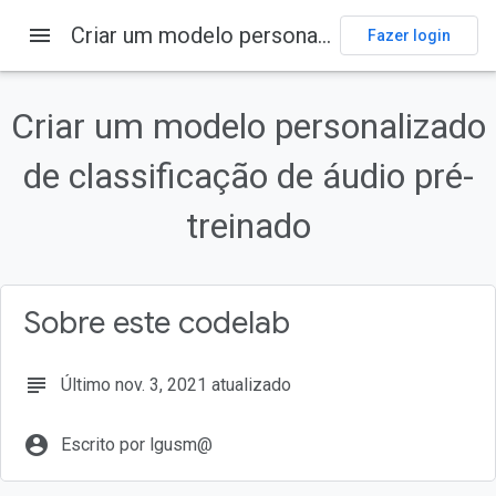
menu
Criar um modelo personalizado de classificação de áudio pré-treinado
Fazer login
Nesta página
Pré-requisitos
Criar um modelo personalizado
O que você vai aprender
de classificação de áudio pré-
Pré-requisitos
Faça o download do código
treinado
Importar o app inicial
Colaboratory
Sobre este codelab
subject
Último nov. 3, 2021 atualizado
account_circle
Escrito por lgusm@