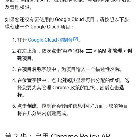
及管理权限。
如果您还没有要使用的 Google Cloud 项目，请按照以下步
骤创建一个 Google Cloud 项目：
打开
Google Cloud 控制台
。
menu
在左上角，依次点击“菜单”图标
>
IAM 和管理
>
创
建项目
。
在
项目名称
字段中，为项目输入一个描述性名称。
在
位置
字段中，点击
浏览
以显示可供分配的组织。选
择您要为其管理 Chrome 政策的组织，然后点击
选
择
。
点击
创建
。控制台会转到“信息中心”页面，您的项目
将在几分钟内创建完成。
第 2 步：启用 Chrome Policy API