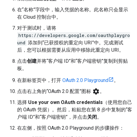
在“名称”字段中，输入凭据的名称。此名称只会显示
在 Cloud 控制台中。
对于测试时，请将
https://developers.google.com/oauthplaygro
und
添加到“已获授权的重定向 URI”中。完成测试
后，您可以根据需要从应用中移除此重定向 URI。
点击
创建
并将“客户端 ID”和“客户端密钥”复制到剪贴
板。
在新标签页中，打开
OAuth 2.0 Playground
。
settings
点击右上角的“OAuth 2.0 配置”图标
。
选择
Use your own OAuth credentials
（使用您自己
的 OAuth 凭据）。然后，粘贴您在第 8 步中复制的“客
户端 ID”和“客户端密钥”，并点击
关闭
。
在左侧，按照 OAuth 2.0 Playground 的步骤操作：