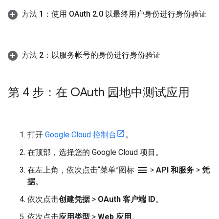
方法 1：使用 OAuth 2
.
0 以最终用户身份进行身份验证
方法 2：以服务帐号的身份进行身份验证
第 4 步：在 OAuth 园地中测试应用
打开
Google Cloud 控制台
。
在顶部，选择您的 Google Cloud 项目。
menu
在左上角，依次点击“菜单”图标
>
API 和服务
>
凭
据
。
依次点击
创建凭据
>
OAuth 客户端 ID
。
依次点击
应用类型
>
Web 应用
。