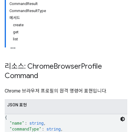
CommandResult
CommandResultType
메서드
create
get
list
리소스: Chrome
Browser
Profile
Command
Chrome 브라우저 프로필의 원격 명령어 표현입니다.
JSON 표현
{
"name"
: 
string
,
"commandType"
: 
string
,