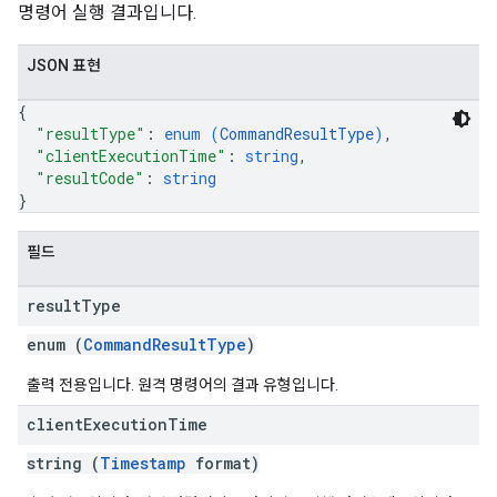
명령어 실행 결과입니다.
JSON 표현
{
"resultType"
: 
enum (
CommandResultType
)
,
"clientExecutionTime"
: 
string
,
"resultCode"
: 
string
}
필드
result
Type
enum (
CommandResultType
)
출력 전용입니다. 원격 명령어의 결과 유형입니다.
client
Execution
Time
string (
Timestamp
format)