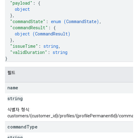
"payload"
: 
{
object
}
,
"commandState"
: 
enum (
CommandState
)
,
"commandResult"
: 
{
object (
CommandResult
)
}
,
"issueTime"
: 
string
,
"validDuration"
: 
string
}
필드
name
string
식별자. 형식:
customers/{customer_id}/profiles/{profilePermanentId}/comma
command
Type
string