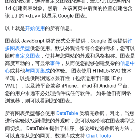
图表的数据，选择自定义图表的选项，最后使用您选择的
id
创建图表对象。然后，在该网页中后面的位置创建包含
该
id
的
<div>
以显示 Google 图表。
以上就是
开始使用
的所有信息。
图表以 JavaScript 类的形式公开提供，Google 图表提供
许
多图表类型
供您使用。默认外观通常符合您的需求，您可以
随时
自定义图表
，使其与您网站的外观和风格相称。图表是
高度互动的，可显示
事件
，从而使您能够创建复杂的
信息中
心
或其他
与网页集成
的体验。 图表使用 HTML5/SVG 技术
呈现，以提供跨浏览器兼容性（包括适用于旧版 IE 的
VML），以及跨平台兼容 iPhone、iPad 和 Android 平台。
您的用户永远不必处理插件或任何软件。 如果他们有网络
浏览器，则可以看到您的图表。
所有图表类型都会使用
DataTable
类填充数据，因此，当您
进行实验以找到理想的外观时，您可以轻松地在图表类型之
间切换。 DataTable 提供了排序、修改和过滤数据的方法，
可以直接从您的网页、数据库或支持
Chart Tools