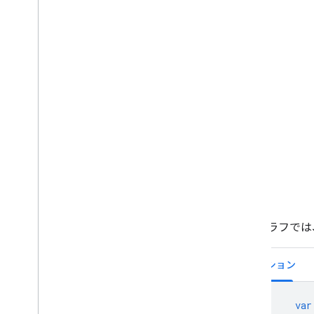
組織図
円グラフ
サンキー ダイアグラム
散布図
階段面グラフ
表グラフ
タイムライン
ツリーマップ
トレンドライン
Vega
Chart
ウォーターフォール チャート
ワードツリー
その他の例
上のグラフでは
グラフの描画方法
はじめに
オプション
Chart.draw()
チャートラッパー
インタラクティビティを追加する
var