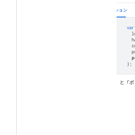
オプション
var
          l
          h
          c
          p
p
};
「星型」と「ポ