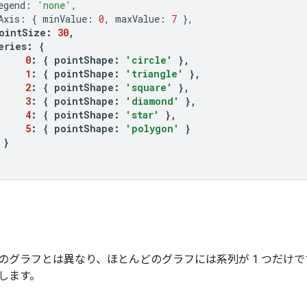
egend
:
'none'
,
Axis
:
{
 minValue
:
0
,
 maxValue
:
7
},
ointSize
:
30
,
eries
:
{
0
:
{
 pointShape
:
'circle'
},
1
:
{
 pointShape
:
'triangle'
},
2
:
{
 pointShape
:
'square'
},
3
:
{
 pointShape
:
'diamond'
},
4
:
{
 pointShape
:
'star'
},
5
:
{
 pointShape
:
'polygon'
}
}
のグラフとは異なり、ほとんどのグラフには系列が 1 つだけです
します。