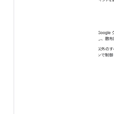
拡張ポイントを
グラフ ギャラリー
アノテーション グラフ
面グラフ
概要
棒グラフ
バブルチャート
多くの Goo
カレンダーのグラフ
のに対し、散布
ろうそく立てチャート
縦棒グラフ
散布図以外のす
複合グラフ
プションで制御
差分チャート
ドーナツグラフ
ガントチャート
ゲージチャート
マップチャート
ヒストグラム
間隔
折れ線グラフ
マップ