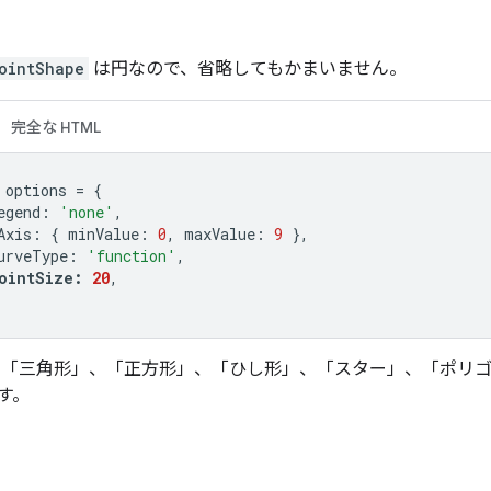
ointShape
は円なので、省略してもかまいません。
完全な HTML
 options 
=
{
egend
:
'none'
,
Axis
:
{
 minValue
:
0
,
 maxValue
:
9
},
urveType
:
'function'
,
ointSize
:
20
,
「三角形」、「正方形」、「ひし形」、「スター」、「ポリゴ
す。