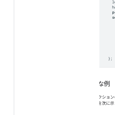
          l
スプレッドシートとグラフの使用方法
          h
PNG の印刷方法
p
          s
高度な使用方法
グラフをカスタマイズする方法
軸オプション
新しいグラフの種類を作成する方法
十字
フォーマッタ
線
};
オーバーレイ
得点
ツールチップ
簡単な例
開発ツール
グラフの操作
前のセクション
イベント
フの例を次に示
アニメーション
コントロールとダッシュボード