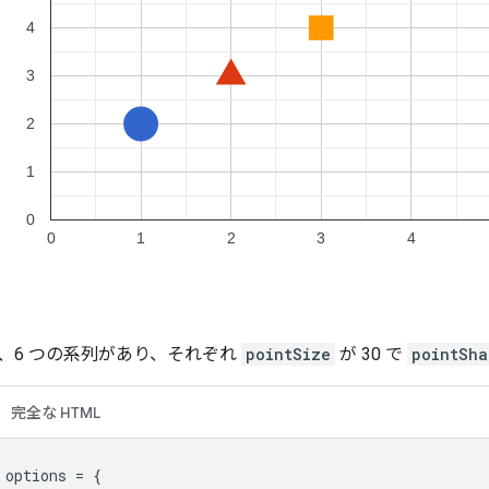
、6 つの系列があり、それぞれ
pointSize
が 30 で
pointSha
完全な HTML
 options 
=
{