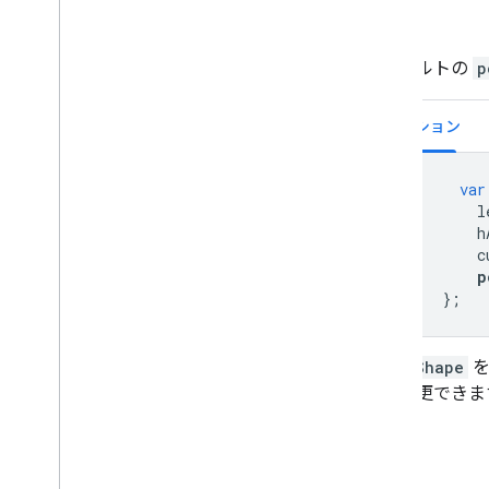
デフォルトの
p
オプション
var
          l
          h
          c
p
};
pointShape
を
プに変更できま