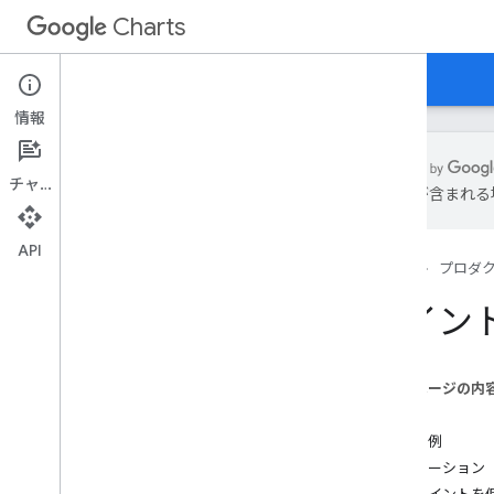
Charts
ホーム
ガイド
リファレンス
サポート
情報
チャット
は誤りが含まれる
概要
API
ホーム
プロダ
グラフへようこそ！
クイックスタート
ポイン
チャート ライブラリを読み込む
データの準備
グラフをカスタマイズする
このページの内
グラフを描画する
概要
複数のグラフを作成する
簡単な例
ローテーション
グラフの種類