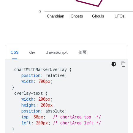
CSS
div
JavaScript
整页
.
chartWithMarkerOverlay 
{
position
:
 relative
;
width
:
700px
;
}
.
overlay-text 
{
width
:
200px
;
height
:
200px
;
position
:
 absolute
;
top
:
50px
;
/* chartArea top  */
left
:
200px
;
/* chartArea left */
}