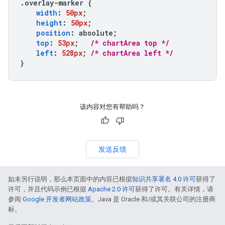
.
overlay-marker 
{
width
:
50px
;
height
:
50px
;
position
:
 absolute
;
top
:
53px
;
/* chartArea top */
left
:
528px
;
/* chartArea left */
}
该内容对您有帮助吗？
发送反馈
如未另行说明，那么本页面中的内容已根据
知识共享署名 4.0 许可
获得了
许可，并且代码示例已根据
Apache 2.0 许可
获得了许可。有关详情，请
参阅
Google 开发者网站政策
。Java 是 Oracle 和/或其关联公司的注册商
标。