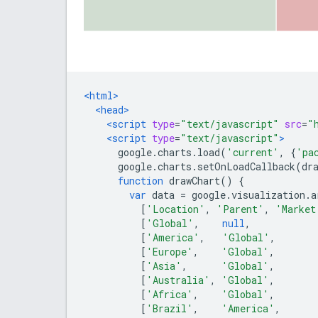
<html>
<head>
<script
type
=
"text/javascript"
src
=
"
<script
type
=
"text/javascript"
>
      google
.
charts
.
load
(
'current'
,
{
'pa
      google
.
charts
.
setOnLoadCallback
(
dr
function
 drawChart
()
{
var
 data 
=
 google
.
visualization
.
a
[
'Location'
,
'Parent'
,
'Market
[
'Global'
,
null
,
[
'America'
,
'Global'
,
[
'Europe'
,
'Global'
,
[
'Asia'
,
'Global'
,
[
'Australia'
,
'Global'
,
[
'Africa'
,
'Global'
,
[
'Brazil'
,
'America'
,