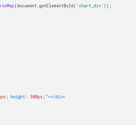
reeMap
(
document
.
getElementById
(
'chart_div'
));
0px
;
height
:
500px
;
"
></div>