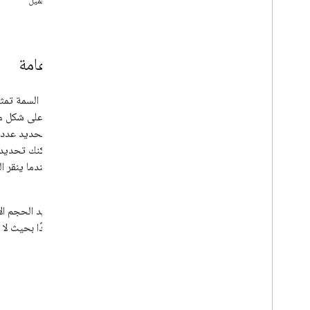
جارٍ التحميل
معرض الرسوم البيانية
مخططات التعليقات التوضيحية
مخططات المناطق
نظرة عامة
المخططات الشريطية
مخططات الفقاعات التفسيرية
مخططات التقويم
تمثّل هذه السمة تمثي
مخططات الشموع
كل عقدة على شكل مستط
مخططات الأعمدة
ويمكنك تحديد عدد ال
الرسوم البيانية للتحرير والسرد
ورقة، يمكنك تحديد ح
مخططات الفرق
الشجرة عندما ينقر ال
مخططات الكعك
البياني.
مخططات غانت
يتم تحديد الحجم ال
مخططات القياس
طويلة جدًا بحيث لا 
مخططات جغرافية
المدرّجات التكرارية
الفواصل الزمنية
مثال
المخططات الخطية
Maps