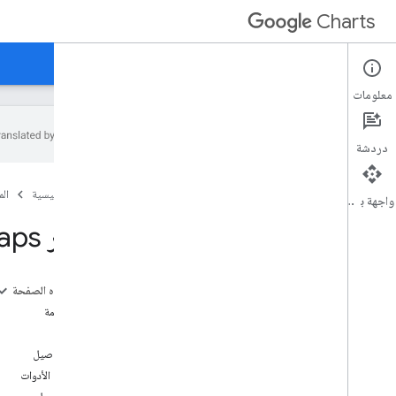
Charts
الصفحة الرئيسية
الأدلة
المرجع
الدعم
معلومات
دردشة
نظرة عامة
الصفحة الرئيسية
ال
واجهة برمجة التطبيقات
مرحبًا،
تقرير Treemaps
التشغيل السريع
تحميل مكتبة الرسوم البيانية
إعداد البيانات
على هذه الصفحة
تخصيص الرسم البياني
نظرة عامة
رسم الرسم البياني
مثال
رسم مخططات متعددة
أهم التفاصيل
تلميحات الأدوات
أنواع الرسومات البيانية