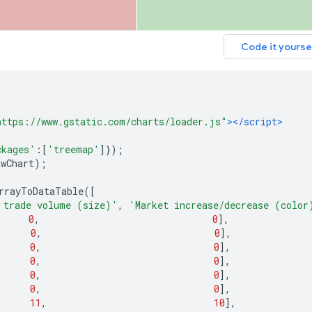
https://www.gstatic.com/charts/loader.js"
></script>
ckages'
:[
'treemap'
]});
awChart
);
rrayToDataTable
([
 trade volume (size)'
,
'Market increase/decrease (color
0
,
0
],
0
,
0
],
0
,
0
],
0
,
0
],
0
,
0
],
0
,
0
],
11
,
10
],