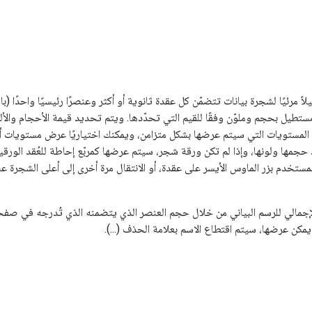
لاً مرئيًا لشجرة بيانات تتضمّن كل عقدة ثانوية أو أكثر وعنصرًا رئيسيًا واحدًا
يل بحجم وملوّن وفقًا للقيم التي تحدّدها. ويتم تحديد قيمة الأحجام والألوان 
مستويات التي سيتم عرضها بشكل متزامن، ويمكنك اختياريًا عرض مستويات أكثر 
جمها ولونها، وإذا لم تكن ورقة شجر، سيتم عرضها كمربّع إحاطة للعُقد الورقية
مستخدم بزر الماوس الأيسر على عقدة، أو الانتقال مرة أخرى إلى أعلى الشجرة عن
إجمالي للرسم البياني من خلال حجم العنصر الذي يتضمنه الذي تُدرجه في صفح
يمكن عرضها، سيتم اقتطاع الاسم بعلامة الحذف (...).