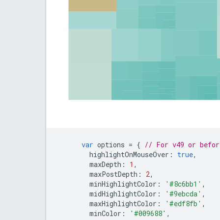
var
 options 
=
{
// For v49 or befor
        highlightOnMouseOver
:
true
,
        maxDepth
:
1
,
        maxPostDepth
:
2
,
        minHighlightColor
:
'#8c6bb1'
,
        midHighlightColor
:
'#9ebcda'
,
        maxHighlightColor
:
'#edf8fb'
,
        minColor
:
'#009688'
,