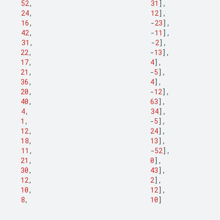
52
,
31
],
24
,
12
],
16
,
-
23
],
42
,
-
11
],
31
,
-
2
],
22
,
-
13
],
17
,
4
],
21
,
-
5
],
36
,
4
],
20
,
-
12
],
40
,
63
],
4
,
34
],
1
,
-
5
],
12
,
24
],
18
,
13
],
11
,
-
52
],
21
,
0
],
30
,
43
],
12
,
2
],
10
,
12
],
8
,
10
]