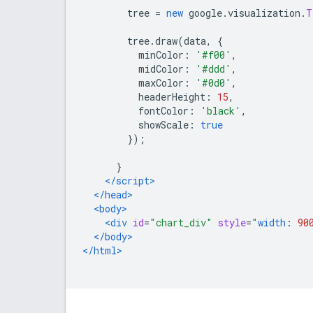
        tree 
=
new
 google
.
visualization
.
T
        tree
.
draw
(
data
,
{
          minColor
:
'#f00'
,
          midColor
:
'#ddd'
,
          maxColor
:
'#0d0'
,
          headerHeight
:
15
,
          fontColor
:
'black'
,
          showScale
:
true
});
}
</script>
</head>
<body>
<div
id
=
"chart_div"
style
=
"
width
:
90
</body>
</html>