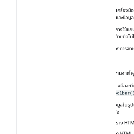
เพิ่มแถบเครื่องม
อนุญาต และข้อมูล
หากต้องการใช้แถบ
สร้างขึ้นด้วยมือไ
ถ้าคุณต้องการจัด
แกดเจ็ต
ประเภทเอาต์พ
แถบเครื่องมือจะมีต
drawToolbar(
ข้อมูลในรูป
หรือ
ตาราง HTML 
โค้ด HTML 