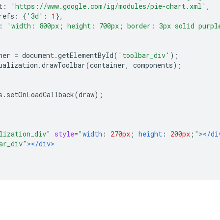
t
:
'https://www.google.com/ig/modules/pie-chart.xml'
,
refs
:
{
'3d'
:
1
},
:
'width: 800px; height: 700px; border: 3px solid purpl
ner 
=
 document
.
getElementById
(
'toolbar_div'
);
ualization
.
drawToolbar
(
container
,
 components
);
s
.
setOnLoadCallback
(
draw
);
lization_div"
style
=
"
width
:
270px
;
height
:
200px
;
"
></di
ar_div"
></div>