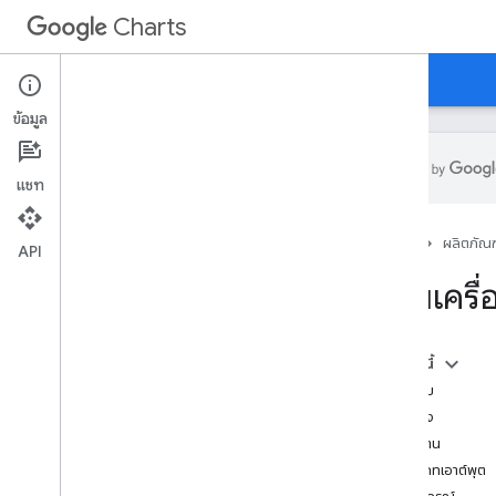
Charts
หน้าแรก
คำแนะนำ
ข้อมูลอ้างอิง
การสนับสนุน
ข้อมูล
แชท
ภาพรวม
หน้าแรก
ผลิตภัณฑ
API
สวัสดี อันดับ
แถบเครื่
คู่มือเริ่มใช้งานฉบับย่อ
โหลดไลบรารีแผนภูมิ
เตรียมข้อมูล
ในหน้านี้
ปรับแต่งแผนภูมิ
ภาพรวม
วาดแผนภูมิ
ตัวอย่าง
วาดแผนภูมิหลายรายการ
การใช้งาน
ประเภทเอาต์พุต
ประเภทของแผนภูมิ