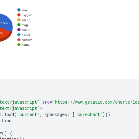
text/javascript"
src
=
"https://www.gstatic.com/charts/lo
text/javascript"
>
s
.
load
(
'current'
,
{
packages
:
[
'corechart'
]});
ation
;
w
()
{