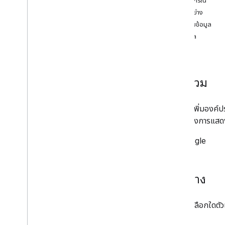
ไวยากรณ์
แกลเลอรีแผนภูมิ
ตัวอย่าง
แผนภูมิคําอธิบายประกอบ
นโยบายข้อมูล
แผนภูมิพื้นที่
การแปล
แผนภูมิแท่ง
แผนภูมิฟองอากาศ
แผนภูมิปฏิทิน
ภาพรวม
แผนภูมิแท่งเทียน
แผนภูมิคอลัมน์
แผนภูมิผสม
คุณอาจเพิ่มองค์ปร
แผนภูมิความแตกต่าง
สําหรับฝังการแสด
แผนภูมิโดนัท
โดย Google
แผนภูมิแกนต์
แผนภูมิเกจ
แผนภูมิภูมิศาสตร์
ตัวอย่าง
ฮิสโตแกรม
ช่วงเวลา
แผนภูมิเส้น
เลือกตัวเลือกใดตั
แผนที่