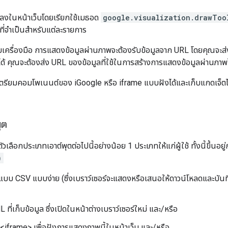
ือลงในหน้าเว็บโดยเรียกใช้เมธอด
google.visualization.drawToo
ที่จำเป็นสำหรับแต่ละรายการ
เครื่องมือ การแสดงข้อมูลผ่านภาพจะต้องรับข้อมูลจาก URL โดยคุณจะส่ง
ม่ได้ คุณจะต้องส่ง URL ของข้อมูลที่ใช้ในการสร้างการแสดงข้อมูลผ่านภ
เตรียมคอมโพเนนต์ของ iGoogle หรือ iframe แบบฝังได้และเก็บแกดเจ็ต
ุต
ัวเลือกประเภทเอาต์พุตต่อไปนี้อย่างน้อย 1 ประเภทให้แก่ผู้ใช้ ทั้งนี้ขึ้นอ
)
แบบ CSV แบบง่าย (ซึ่งเบราว์เซอร์จะแสดงหรือเสนอให้ดาวน์โหลดและบันทึก 
ที่เก็บข้อมูล ซึ่งเปิดในหน้าต่างเบราว์เซอร์ใหม่ และ/หรือ
<iframe> เพื่อฝังการแสดงภาพนี้ในหน้าเว็บ และ/หรือ