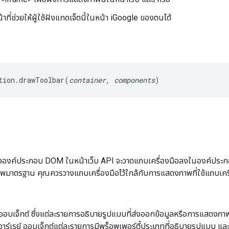
้าที่ช่วยให้ผู้ใช้ฝังแกดเจ็ตนี้ในหน้า iGoogle ของตนได้
tion.drawToolbar(
container
, 
components
)
องค์ประกอบ DOM ในหน้าเว็บ API จะวาดแถบเครื่องมือลงในองค์ประกอบน
มาตรฐาน คุณควรวางแถบเครื่องมือไว้ใกล้กับการแสดงภาพที่ใช้แถบเครื
ออบเจ็กต์ ซึ่งแต่ละรายการอธิบายรูปแบบที่ส่งออกข้อมูลหรือการแสดงภาพไ
นอาร์เรย์ ออบเจ็กต์แต่ละรายการมีพร็อพเพอร์ตี้ประเภทที่อธิบายรูปแบบ และม