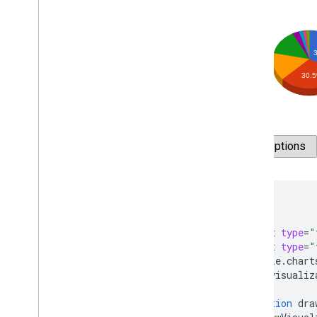
แผนภูมิองค์กร
แผนภูมิวงกลม
แผนภาพ Sankey
แผนภูมิกระจาย
แผนภูมิพื้นที่แบบขั้นบันได
แผนภูมิตาราง
ลำดับเวลา
แผนภูมิต้นไม้
เส้นแนวโน้ม
เวกัสแผนภูมิ
แผนภูมิวอเตอร์ฟอล
แผนผังข้อความ
<html>
ตัวอย่างเบ็ดเตล็ด
<head>
<script
type
=
"
วิธีวาดแผนภูมิ
<script
type
=
"
แนะนำตัว
    google
.
chart
แผนภูมิ
.
Draw(
)
var
 visualiz
Wrapper ของแผนภูมิ
function
 dra
เพิ่มการโต้ตอบ