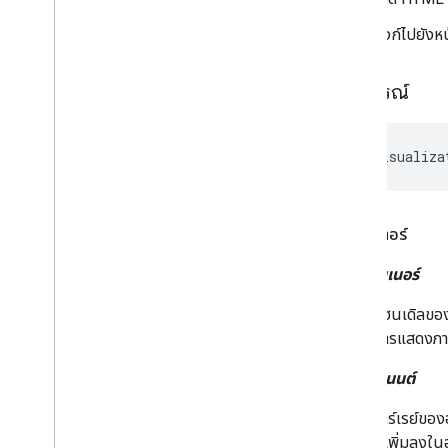
ลิงก์ไปยังหน
ไวยากรณ์
google.visualiza
พารามิเตอร์
คอนเทนเนอร์
แฮนเดิลของ
การแสดงภาพ
คอมโพเนนต์
อาร์เรย์ของ
ที่เพิ่มลงใ