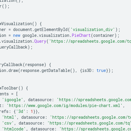
ization
();
r
();
wVisualization
()
{
ner 
=
 document
.
getElementById
(
'visualization_div'
);
ion 
=
new
 google
.
visualization
.
PieChart
(
container
);
.
visualization
.
Query
(
'https://spreadsheets.google.com/t
ueryCallback
);
ryCallback
(
response
)
{
ion
.
draw
(
response
.
getDataTable
(),
{
is3D
:
true
});
wToolbar
()
{
ents 
=
[
'igoogle'
,
 datasource
:
'https://spreadsheets.google.co
t
:
'https://www.google.com/ig/modules/pie-chart.xml'
,
refs
:
{
'3d'
:
1
}},
'html'
,
 datasource
:
'https://spreadsheets.google.com/t
'csv'
,
 datasource
:
'https://spreadsheets.google.com/tq
'htmlcode'
,
 datasource
:
'https://spreadsheets.google.c