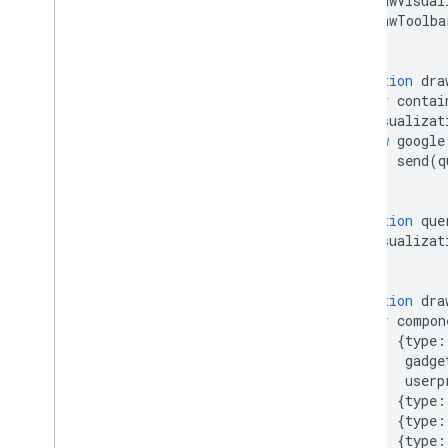
      drawVisual
วิธีใช้สเปรดชีตกับแผนภูมิ
      drawToolba
วิธีพิมพ์ PNG
}
function
 dra
การใช้งานขั้นสูง
var
 contai
วิธีปรับแต่งแผนภูมิ
      visualizat
ตัวเลือกแกน
new
 google
วิธีสร้างประเภทแผนภูมิใหม่
          send
(
q
กากบาท
}
ตัวจัดรูปแบบ
function
 que
บรรทัด
      visualizat
การวางซ้อน
}
คะแนน
เคล็ดลับเครื่องมือ
function
 dra
var
 compon
เครื่องมือสำหรับการพัฒนา
{
type
:
           gadge
การโต้ตอบกับแผนภูมิ
           userp
กิจกรรม
{
type
:
การออกแบบภาพเคลื่อนไหว
{
type
:
{
type
:
การควบคุมและหน้าแดชบอร์ด