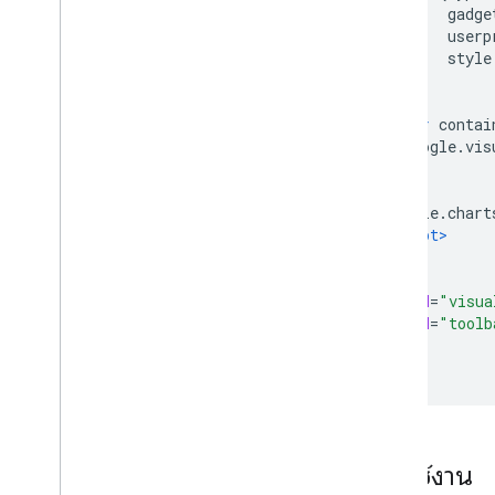
           gadge
แถบเครื่องมือ
           userp
เครื่องมือแก้ไขแผนภูมิ
           style
];
ข้อมูลแผนภูมิ
var
 contai
ตารางข้อมูลและมุมมองข้อมูล
      google
.
vis
บทบาทข้อมูล
};
วันที่และเวลา
วิธีเชื่อมต่อฐานข้อมูล
    google
.
chart
นําเข้าข้อมูลแผนภูมิจากแหล่งที่มาอื่น
</script>
</head>
นําเข้าข้อมูลจาก Google ชีต
<body>
วิธีใช้แหล่งข้อมูลประเภทใหม่
<div
id
=
"visua
<div
id
=
"toolb
</body>
</html>
การใช้งาน