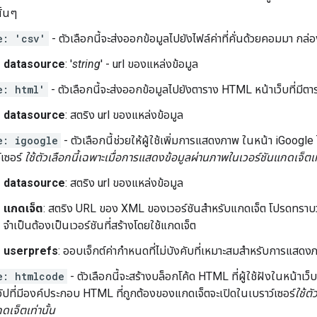
ั้นๆ
e: 'csv'
- ตัวเลือกนี้จะส่งออกข้อมูลไปยังไฟล์ค่าที่คั่นด้วยคอมมา กล่อ
datasource
: '
string
' - url ของแหล่งข้อมูล
e: html'
- ตัวเลือกนี้จะส่งออกข้อมูลไปยังตาราง HTML หน้าเว็บที่มีตา
datasource
: สตริง url ของแหล่งข้อมูล
e: igoogle
- ตัวเลือกนี้ช่วยให้ผู้ใช้เพิ่มการแสดงภาพ ในหน้า iGoogle ไ
์เซอร์
ใช้ตัวเลือกนี้เฉพาะเมื่อการแสดงข้อมูลผ่านภาพในเวอร์ชันแกดเจ็ตเท่
datasource
: สตริง url ของแหล่งข้อมูล
แกดเจ็ต
: สตริง URL ของ XML ของเวอร์ชันสำหรับแกดเจ็ต โปรดทราบว่
จำเป็นต้องเป็นเวอร์ชันที่สร้างโดยใช้แกดเจ็ต
userprefs
: ออบเจ็กต์ค่ากำหนดที่ไม่บังคับที่เหมาะสมสำหรับการแสด
e: htmlcode
- ตัวเลือกนี้จะสร้างบล็อกโค้ด HTML ที่ผู้ใช้ฝังในหน้า
ัปที่มีองค์ประกอบ HTML ที่ถูกต้องของแกดเจ็ตจะเปิดในเบราว์เซอร์
ใช้ต
ดเจ็ตเท่านั้น