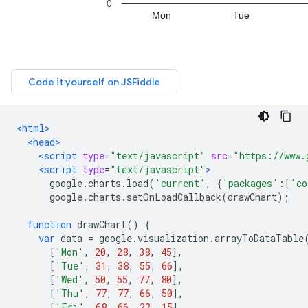
<html>
<head>
<script
type
=
"text/javascript"
src
=
"https://www.
<script
type
=
"text/javascript"
>
      google
.
charts
.
load
(
'current'
,
{
'packages'
:[
'co
      google
.
charts
.
setOnLoadCallback
(
drawChart
);
function
 drawChart
()
{
var
 data 
=
 google
.
visualization
.
arrayToDataTable
[
'Mon'
,
20
,
28
,
38
,
45
],
[
'Tue'
,
31
,
38
,
55
,
66
],
[
'Wed'
,
50
,
55
,
77
,
80
],
[
'Thu'
,
77
,
77
,
66
,
50
],
[
'Fri'
,
68
,
66
,
22
,
15
]