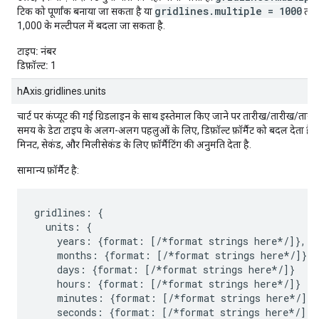
gridlines.multiple = 1000
टिक को पूर्णांक बनाया जा सकता है या
तय 
1,000 के मल्टीपल में बदला जा सकता है.
टाइप:
नंबर
डिफ़ॉल्ट:
1
hAxis.gridlines.units
चार्ट पर कंप्यूट की गई ग्रिडलाइन के साथ इस्तेमाल किए जाने पर तारीख/तारीख/ता
समय के डेटा टाइप के अलग-अलग पहलुओं के लिए, डिफ़ॉल्ट फ़ॉर्मैट को बदल देता है. सा
मिनट, सेकंड, और मिलीसेकंड के लिए फ़ॉर्मैटिंग की अनुमति देता है.
सामान्य फ़ॉर्मैट है:
gridlines: {

  units: {

    years: {format: [/*format strings here*/]},

    months: {format: [/*format strings here*/]},

    days: {format: [/*format strings here*/]}

    hours: {format: [/*format strings here*/]}

    minutes: {format: [/*format strings here*/]}

    seconds: {format: [/*format strings here*/]},
