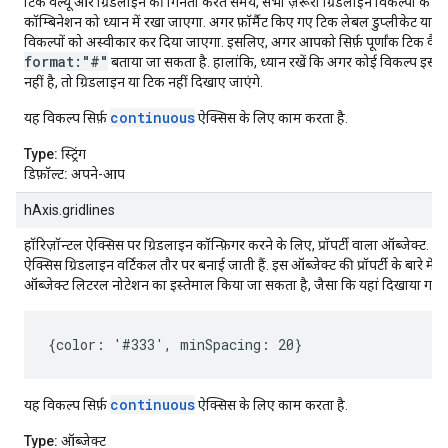
टिक वैल्यू और ग्रिडलाइन की गिनती करते समय, सभी ज़रूरी ग्रिडलाइन विकल्पों के क
कॉम्बिनेशन को ध्यान में रखा जाएगा. अगर फ़ॉर्मैट किए गए टिक लेबल डुप्लीकेट या ओव
विकल्पों को अस्वीकार कर दिया जाएगा. इसलिए, अगर आपको सिर्फ़ पूर्णांक टिक वैल्यू 
format:"#"
बताया जा सकता है. हालांकि, ध्यान रखें कि अगर कोई विकल्प इस शर
नहीं है, तो ग्रिडलाइन या टिक नहीं दिखाए जाएंगे.
continuous
यह विकल्प सिर्फ़
ऐक्सिस के लिए काम करता है.
Type:
स्ट्रिंग
डिफ़ॉल्ट:
अपने-आप
hAxis.gridlines
हॉरिज़ॉन्टल ऐक्सिस पर ग्रिडलाइन कॉन्फ़िगर करने के लिए, प्रॉपर्टी वाला ऑब्जेक्ट. ध्य
ऐक्सिस ग्रिडलाइन वर्टिकल तौर पर बनाई जाती हैं. इस ऑब्जेक्ट की प्रॉपर्टी के बारे में 
ऑब्जेक्ट लिटरल नोटेशन का इस्तेमाल किया जा सकता है, जैसा कि यहां दिखाया गया ह
{color: '#333', minSpacing: 20}
continuous
यह विकल्प सिर्फ़
ऐक्सिस के लिए काम करता है.
Type:
ऑब्जेक्ट