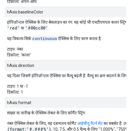
डिफ़ॉल्ट:
अपने-आप
hAxis.baselineColor
हॉरिज़ॉन्टल ऐक्सिस के लिए बेसलाइन का रंग. यह कोई भी एचटीएमएल कलर स्ट्रिंग हो 
'red'
'#00cc00'
या
.
continuous
यह विकल्प सिर्फ़
ऐक्सिस के लिए काम करता है.
टाइप:
नंबर
डिफ़ॉल्ट:
'काला'
hAxis.direction
वह दिशा जिसमें हॉरिज़ॉन्टल ऐक्सिस पर वैल्यू बढ़ती हैं. वैल्यू का क्रम बदलने के लिए,
टाइप:
1 या -1
डिफ़ॉल्ट:
1
hAxis.format
संख्या या तारीख के ऐक्सिस लेबल के लिए फ़ॉर्मैट स्ट्रिंग.
नंबर ऐक्सिस लेबल के लिए, यह दशमलव फ़ॉर्मैट
आईसीयू पैटर्न सेट
का सबसेट है. उदा
{format:'#,###%'}
, 10, 7.5, और 0.5 वैल्यू के लिए "1,000%", "750%",