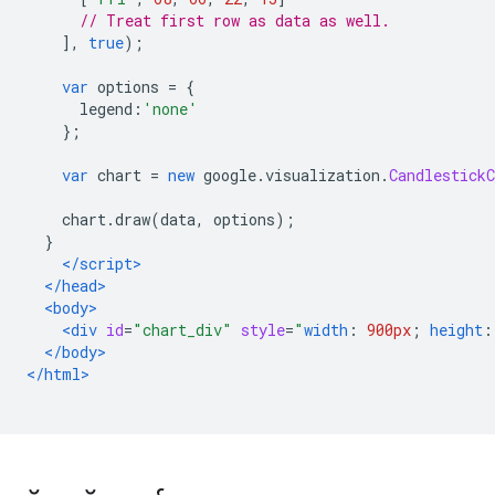
// Treat first row as data as well.
],
true
);
var
 options 
=
{
      legend
:
'none'
};
var
 chart 
=
new
 google
.
visualization
.
CandlestickC
    chart
.
draw
(
data
,
 options
);
}
</script>
</head>
<body>
<div
id
=
"chart_div"
style
=
"
width
:
900px
;
height
:
</body>
</html>