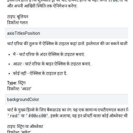
इससे तय होता है कि शुरुआती ड्रॉ पर चार्ट ऐनिमेट होगा या नहीं. अगर
, तो चार्ट
और अपनी आखिरी स्थिति तक ऐनिमेशन करेगा.
टाइप:
बूलियन
डिफ़ॉल्ट
गलत
axisTitlesPosition
चार्ट एरिया की तुलना में ऐक्सिस के टाइटल कहां डालें. इस्तेमाल की जा सकने वाली वैल्य
में - चार्ट एरिया के अंदर ऐक्सिस के टाइटल बनाएं.
आउट - चार्ट एरिया के बाहर ऐक्सिस के टाइटल बनाएं.
कोई नहीं - ऐक्सिस के टाइटल हटा दें.
Type:
स्ट्रिंग
डिफ़ॉल्ट:
'आउट'
backgroundColor
चार्ट के मुख्य हिस्से के लिए बैकग्राउंड का रंग. यह एक सामान्य एचटीएमएल कलर स्ट्रिं
'red'
'#00cc00'
या
. इसके अलावा, यह इन प्रॉपर्टी वाला कोई ऑब्जेक्ट भी हो
टाइप:
स्ट्रिंग या ऑब्जेक्ट
डिफ़ॉल्ट:
'सफ़ेद'