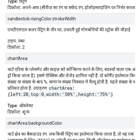
Type:
स्ट्रिंग
डिफ़ॉल्ट:
अपने-आप (सीरीज़ का रंग या सफ़ेद रंग, हॉलोइसराइज़िंग पर निर्भर करता है
candlestick.risingColor.strokeWidth
एचटीएमएल कलर स्ट्रिंग के तौर पर, उभरती हुई मोमबत्तियों की स्ट्रोक की चौड़ाई.
टाइप:
नंबर
डिफ़ॉल्ट:
2
chartArea
चार्ट एरिया के प्लेसमेंट और साइज़ को कॉन्फ़िगर करने के लिए, सदस्यों वाला एक ऑब्जे
ड्रॉ किया जाता है). इसमें ऐक्सिस और लेजेंड शामिल नहीं हैं. दो फ़ॉर्मैट इस्तेमाल किए 
संख्या या संख्या के बाद %. सामान्य संख्या पिक्सल में वैल्यू होती है. पहले संख्या के
chartArea:
प्रतिशत होता है. उदाहरण:
{left:20,top:0,width:'50%',height:'75%'}
Type:
ऑब्जेक्ट
डिफ़ॉल्ट:
शून्य
chartArea.backgroundColor
चार्ट क्षेत्र का बैकग्राउंड रंग. जब किसी स्ट्रिंग का इस्तेमाल किया जाता है, तो यह एक हेक्