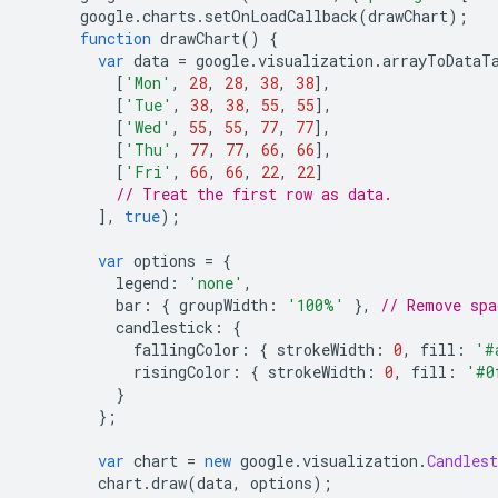
      google
.
charts
.
setOnLoadCallback
(
drawChart
);
function
 drawChart
()
{
var
 data 
=
 google
.
visualization
.
arrayToDataT
[
'Mon'
,
28
,
28
,
38
,
38
],
[
'Tue'
,
38
,
38
,
55
,
55
],
[
'Wed'
,
55
,
55
,
77
,
77
],
[
'Thu'
,
77
,
77
,
66
,
66
],
[
'Fri'
,
66
,
66
,
22
,
22
]
// Treat the first row as data.
],
true
);
var
 options 
=
{
          legend
:
'none'
,
          bar
:
{
 groupWidth
:
'100%'
},
// Remove spa
          candlestick
:
{
            fallingColor
:
{
 strokeWidth
:
0
,
 fill
:
'#
            risingColor
:
{
 strokeWidth
:
0
,
 fill
:
'#0
}
};
var
 chart 
=
new
 google
.
visualization
.
Candlest
        chart
.
draw
(
data
,
 options
);