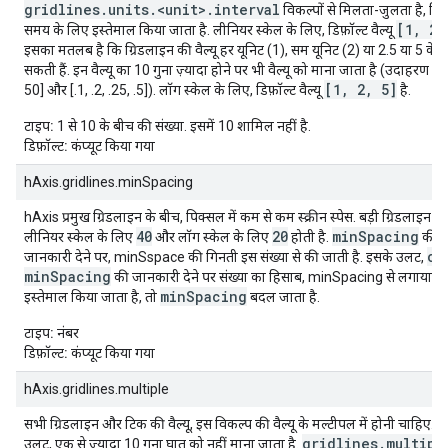
gridlines.units.<unit>.interval
विकल्पों से मिलता-जुलता है, जिन्ह
[1, 2,
समय के लिए इस्तेमाल किया जाता है. लीनियर स्केल के लिए, डिफ़ॉल्ट वैल्यू
इसका मतलब है कि ग्रिडलाइन की वैल्यू हर यूनिट (1), सम यूनिट (2) या 2.5 या 5 के
सकती हैं. इन वैल्यू का 10 गुना ज़्यादा होने पर भी वैल्यू को माना जाता है (उदाहरण क
[1, 2, 5]
50] और [.1, .2, .25, .5]). लॉग स्केल के लिए, डिफ़ॉल्ट वैल्यू
है.
टाइप:
1 से 10 के बीच की संख्या. इसमें 10 शामिल नहीं है.
डिफ़ॉल्ट:
कंप्यूट किया गया
hAxis.gridlines.minSpacing
hAxis प्रमुख ग्रिडलाइन के बीच, पिक्सल में कम से कम स्क्रीन स्पेस. बड़ी ग्रिडलाइन के 
40
20
minSpacing
लीनियर स्केल के लिए
और लॉग स्केल के लिए
होती है.
की 
co
जानकारी देने पर, minSspace की गिनती इस संख्या से की जाती है. इसके उलट,
minSpacing
की जानकारी देने पर संख्या का हिसाब, minSpacing से लगाया जात
minSpacing
इस्तेमाल किया जाता है, तो
बदल जाता है.
टाइप:
नंबर
डिफ़ॉल्ट:
कंप्यूट किया गया
hAxis.gridlines.multiple
सभी ग्रिडलाइन और टिक की वैल्यू, इस विकल्प की वैल्यू के मल्टीपल में होनी चाहिए. ध्
gridlines.multipl
उलट, एक से ज़्यादा 10 गुना घात को नहीं माना जाता है.