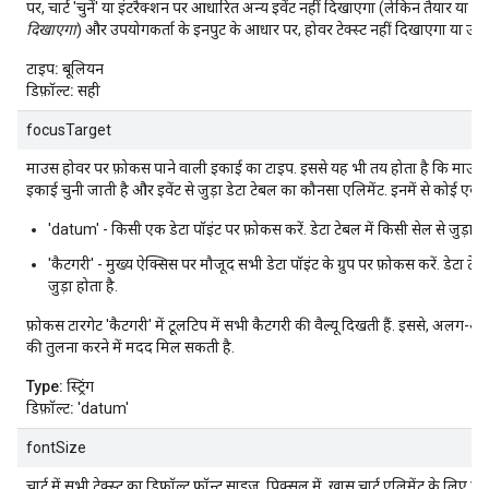
पर, चार्ट 'चुनें' या इंटरैक्शन पर आधारित अन्य इवेंट नहीं दिखाएगा (लेकिन तैयार या गड़
दिखाएगा
) और उपयोगकर्ता के इनपुट के आधार पर, होवर टेक्स्ट नहीं दिखाएगा या उसम
टाइप:
बूलियन
डिफ़ॉल्ट:
सही
focusTarget
माउस होवर पर फ़ोकस पाने वाली इकाई का टाइप. इससे यह भी तय होता है कि माउस
इकाई चुनी जाती है और इवेंट से जुड़ा डेटा टेबल का कौनसा एलिमेंट. इनमें से कोई एक 
'datum' - किसी एक डेटा पॉइंट पर फ़ोकस करें. डेटा टेबल में किसी सेल से जुड़ा हो
'कैटगरी' - मुख्य ऐक्सिस पर मौजूद सभी डेटा पॉइंट के ग्रुप पर फ़ोकस करें. डेटा टे
जुड़ा होता है.
फ़ोकस टारगेट 'कैटगरी' में टूलटिप में सभी कैटगरी की वैल्यू दिखती हैं. इससे, अलग-अल
की तुलना करने में मदद मिल सकती है.
Type:
स्ट्रिंग
डिफ़ॉल्ट:
'datum'
fontSize
चार्ट में सभी टेक्स्ट का डिफ़ॉल्ट फ़ॉन्ट साइज़, पिक्सल में. खास चार्ट एलिमेंट के लिए प्रॉ