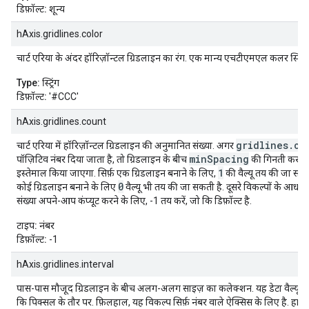
डिफ़ॉल्ट:
शून्य
hAxis.gridlines.color
चार्ट एरिया के अंदर हॉरिज़ॉन्टल ग्रिडलाइन का रंग. एक मान्य एचटीएमएल कलर स्ट्रिंग 
Type:
स्ट्रिंग
डिफ़ॉल्ट:
'#CCC'
hAxis.gridlines.count
gridlines.co
चार्ट एरिया में हॉरिज़ॉन्टल ग्रिडलाइन की अनुमानित संख्या. अगर
minSpacing
पॉज़िटिव नंबर दिया जाता है, तो ग्रिडलाइन के बीच
की गिनती करने 
1
इस्तेमाल किया जाएगा. सिर्फ़ एक ग्रिडलाइन बनाने के लिए,
की वैल्यू तय की जा सक
0
कोई ग्रिडलाइन बनाने के लिए
वैल्यू भी तय की जा सकती है. दूसरे विकल्पों के आधार
संख्या अपने-आप कंप्यूट करने के लिए, -1 तय करें, जो कि डिफ़ॉल्ट है.
टाइप:
नंबर
डिफ़ॉल्ट:
-1
hAxis.gridlines.interval
पास-पास मौजूद ग्रिडलाइन के बीच अलग-अलग साइज़ का कलेक्शन. यह डेटा वैल्यू के 
कि पिक्सल के तौर पर. फ़िलहाल, यह विकल्प सिर्फ़ नंबर वाले ऐक्सिस के लिए है. हाल