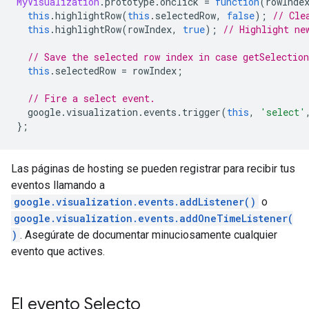
MyVisualization
.
prototype
.
onclick 
=
function
(
rowInde
this
.
highlightRow
(
this
.
selectedRow
,
false
);
// Cle
this
.
highlightRow
(
rowIndex
,
true
);
// Highlight ne
// Save the selected row index in case getSelection
this
.
selectedRow 
=
 rowIndex
;
// Fire a select event.
  google
.
visualization
.
events
.
trigger
(
this
,
'select'
};
Las páginas de hosting se pueden registrar para recibir tus
eventos llamando a
google.visualization.events.addListener()
o
google.visualization.events.addOneTimeListener(
)
. Asegúrate de documentar minuciosamente cualquier
evento que actives.
El evento Selecto