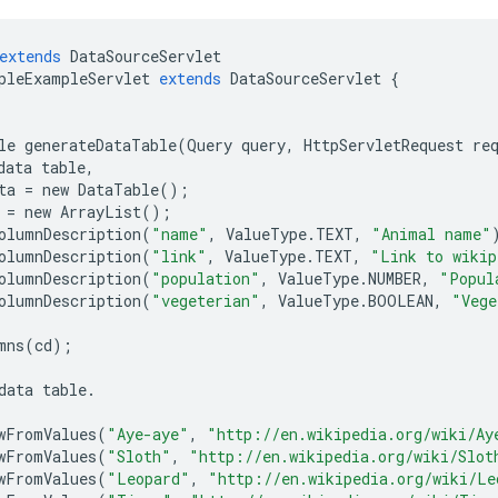
extends
DataSourceServlet
pleExampleServlet
extends
DataSourceServlet
{
le
generateDataTable
(
Query
query
,
HttpServletRequest
re
data
table
,
ta
=
new
DataTable
();
=
new
ArrayList
();
olumnDescription
(
"name"
,
ValueType
.
TEXT
,
"Animal name"
olumnDescription
(
"link"
,
ValueType
.
TEXT
,
"Link to wikip
olumnDescription
(
"population"
,
ValueType
.
NUMBER
,
"Popul
olumnDescription
(
"vegeterian"
,
ValueType
.
BOOLEAN
,
"Vege
mns
(
cd
);
data
table
.
wFromValues
(
"Aye-aye"
,
"http://en.wikipedia.org/wiki/Ay
wFromValues
(
"Sloth"
,
"http://en.wikipedia.org/wiki/Slot
wFromValues
(
"Leopard"
,
"http://en.wikipedia.org/wiki/Le