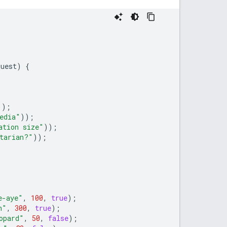
quest
)
{
));
edia"
));
ation size"
));
tarian?"
));
e-aye"
,
100
,
true
);
h"
,
300
,
true
);
opard"
,
50
,
false
);