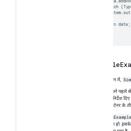
data
.
addRo
चार्ट वाली स्प्रेडशीट इस्तेमाल करने का तरीका
}
catch
(
Typ
PNG प्रिंट कैसे करें
System
.
out
}
return
data
;
बेहतर इस्तेमाल के लिए
}
चार्ट को पसंद के मुताबिक बनाने का तरीका
}
ऐक्सिस के विकल्प
नया चार्ट टाइप बनाने का तरीका
क्रॉसहेयर
फ़ॉर्मैट करने वाले
Simple
Ex
लाइनें
ओवरले
इस सेक्शन में,
Sim
पॉइंट
टूलटिप
अगर आपने पहले से 
विकास डिवाइस
बनाने के निर्देश दि
सर्वलेट कंटेनर के
चार्ट के साथ इंटरैक्ट करना
इवेंट
SimpleExampl
ऐनिमेशन
को चलाता हो. इसके 
कंट्रोल और डैशबोर्ड