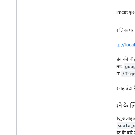
Tomcat शुरू 
इस लिंक पर 
http://lo
स्क्रीन की चौ
टेक्स्ट,
goo
और
/Tig
यह वह डेटा ह
डेटा देखने के ल
डेटा का विज़ुअलाइज
सकता है.
<data_
वाले सर्वलेट के बारे 