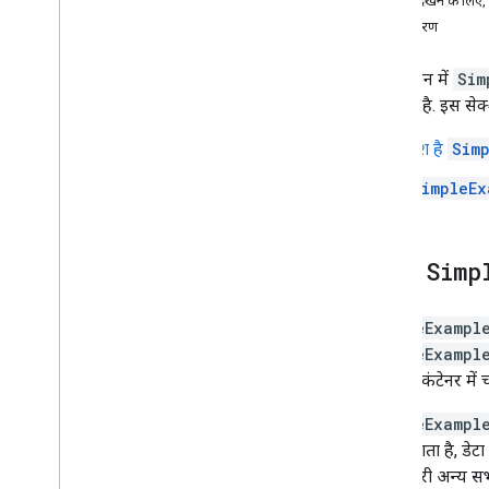
डेटा देखने के लिए
चार्ट गैलरी
अगले चरण
एनोटेशन चार्ट
एरिया चार्ट
इस सेक्शन में
Sim
बार चार्ट
उदाहरण है. इस सेक्
बबल चार्ट
पेश है
Sim
कैलेंडर चार्ट
कैंडलस्टिक चार्ट
SimpleEx
कॉलम चार्ट
कॉम्बो चार्ट
अंतर दिखाने वाला चार्ट
पेश है
Simp
डोनट चार्ट
गांट चार्ट
SimpleExampl
गॉज चार्ट
SimpleExampl
जियोचार्ट
servlet कंटेनर में च
हिस्टोग्राम
इंटरवल
SimpleExampl
लाइन चार्ट
ब्यौरा बनाता है, डे
मैप
लिए ज़रूरी अन्य सभी