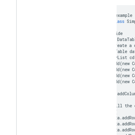
संगठन चार्ट
पाई चार्ट
//
This
example
सांकी डायग्राम
public
class
Sim
स्कैटर चार्ट
स्टेप्ड एरिया चार्ट
@
Override
टेबल चार्ट
public
DataTab
समयावधि
//
Create
a
DataTable
da
ट्री मैप चार्ट
ArrayList
cd
ट्रेंडलाइन
cd
.
add
(
new
C
शाकाहारी चार्ट
cd
.
add
(
new
C
वॉटरफ़ॉल चार्ट
cd
.
add
(
new
C
वर्ड ट्री
cd
.
add
(
new
C
अलग-अलग तरह के उदाहरण
data
.
addColu
चार्ट कैसे बनाएं
//
Fill
the
परिचय
try
{
index
.
draw(
)
data
.
addRo
data
.
addRo
चार्टरैपर
data
.
addRo
इंटरैक्शन जोड़ें