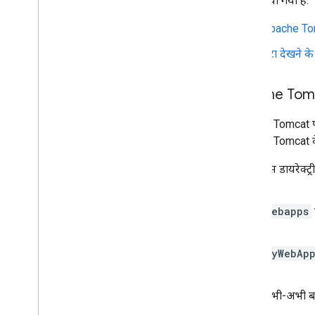
यहां बताया गया है:
टूलबार
Apache Tom
चार्ट संपादक
डेटा देखने 
चार्ट डेटा
Data
Tables और Data
Views
Apache Tomca
डेटा भूमिकाएं
तारीख और समय
Apache Tomcat पर व
अपना डेटाबेस कनेक्ट करने का तरीका
Apache Tomcat के 
अन्य स्रोतों से चार्ट डेटा डालें
Google Sheets से डेटा डालें
उस डायरेक्ट्
डेटा सोर्स के नए टाइप को लागू करने का तरीका
webapps
myWebAp
अभी-अभी बना