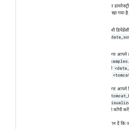
उस डायरेक्ट्र
लिखा गया है.
सभी डिपेंडें
<data_so
अगर आपने लाइ
examples
को
<data
से
<tomca
अगर आपने ज
<tomcat_
visualiz
को कॉपी करें
ध्यान दें कि