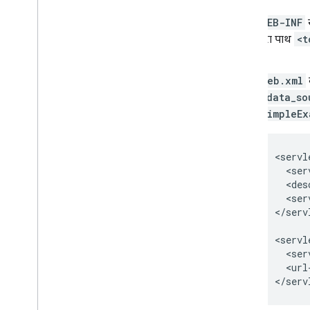
WEB-INF
स
पूरा पाथ
<t
web.xml
<data_so
SimpleEx
<
servl
<
ser
<
des
<
ser
<
/
serv
<
servl
<
ser
<
url
<
/
serv