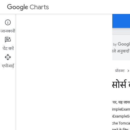
Charts
होम पेज
गाइड
रेफ़रंस
सहायता
जानकारी
चैट करें
एआई से मिले अनुवादों म
समीक्षा
एपीआई
होम पेज
प्रॉडक्ट
नमस्ते
,
चार्ट!
क्विकस्टार्ट
डेटा सोर्
चार्ट लाइब्रेरी लोड करना
डेटा तैयार करें
चार्ट को पसंद के मुताबिक बनाएं
इस पेज पर, यह जानक
चार्ट बनाएं
पेश है SimpleExam
एक से ज़्यादा चार्ट बनाएं
SimpleExampleSer
Apache Tomcat प
चार्ट के टाइप