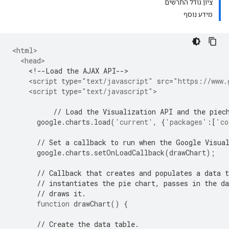
ציון גודל התרשים
מידע נוסף
<html>
<head>
<!--Load the AJAX API-->
<script
type
=
"text/javascript"
src
=
"https://www.
<script
type
=
"text/javascript"
>
// Load the Visualization API and the piec
      google
.
charts
.
load
(
'current'
,
{
'packages'
:[
'co
// Set a callback to run when the Google Visua
      google
.
charts
.
setOnLoadCallback
(
drawChart
);
// Callback that creates and populates a data t
// instantiates the pie chart, passes in the da
// draws it.
function
 drawChart
()
{
// Create the data table.