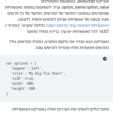
אובייקט JavaScript באמצעות המאפיינים
option_value
/
option_name
. צריך להשתמש בשמות האפשרויות
שמפורטים במסמכי התיעוד של התרשים. התיעוד של כל תרשים
מציג קבוצה של אפשרויות שניתן להתאים אישית. לדוגמה,
האפשרויות הזמינות עבור תרשים העוגה
כוללות 'מקרא', 'כותרת' ו-
'is3D'. לכל האפשרויות יש ערך ברירת מחדל מתועד.
האובייקט הבא מגדיר את מיקום המקרא, כותרת התרשים, גודל
התרשים ואפשרות תלת-ממדית לתרשים עוגה:
var options = {

  'legend':'left',

  'title':'My Big Pie Chart',

  'is3D':true,

  'width':400,

  'height':300

}
אתם יכולים להוסיף את הערכים האלה באובייקט האפשרויות