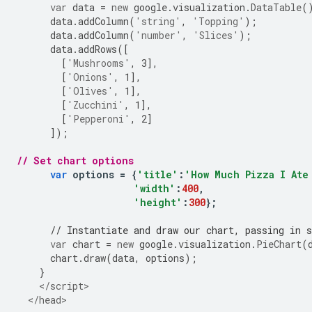
var
 data 
=
new
 google
.
visualization
.
DataTable
(
      data
.
addColumn
(
'string'
,
'Topping'
);
      data
.
addColumn
(
'number'
,
'Slices'
);
      data
.
addRows
([
[
'Mushrooms'
,
3
],
[
'Onions'
,
1
],
[
'Olives'
,
1
],
[
'Zucchini'
,
1
],
[
'Pepperoni'
,
2
]
]);
// Set chart options
var
 options 
=
{
'title'
:
'How Much Pizza I Ate
'width'
:
400
,
'height'
:
300
};
// Instantiate and draw our chart, passing in 
var
 chart 
=
new
 google
.
visualization
.
PieChart
(
      chart
.
draw
(
data
,
 options
);
}
</script>
</head>