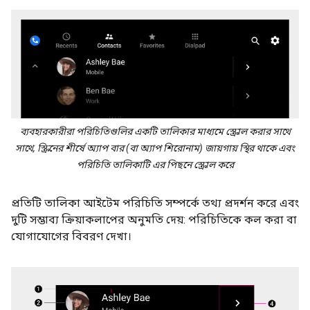
ব্যবহারকারীরা পরিচিতিগুলির একটি তালিকার মাধ্যমে স্ক্রোল করার সাথে
সাথে, স্ক্রিনের শীর্ষে অ্যাপ বার (বা অ্যাপ শিরোনাম) জায়গায় স্থির থাকে এবং
পরিচিতি তালিকাটি এর পিছনে স্ক্রোল করে
প্রতিটি তালিকা আইটেম পরিচিতি সম্পর্কে তথ্য প্রদর্শন করে এবং
দুটি সম্ভাব্য ক্রিয়াকলাপের অনুমতি দেয়: পরিচিতিকে কল করা বা
যোগাযোগের বিবরণ দেখা।