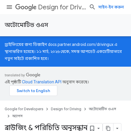
Design for Driving
সাইন-ইন করুন
অটোমোটিভ ওএস
ড্রাইভিংয়ের জন্য ডিজাইন
docs.partner.android.com/drivingux
এ
স্থানান্তরিত হয়েছে। ১১ মার্চ, ২০২৬ থেকে, সমস্ত আপডেট একচেটিয়াভাবে
নতুন সাইটে প্রকাশিত হবে।
এই পৃষ্ঠাটি
Cloud Translation API
অনুবাদ করেছে।
Google for Developers
Design for Driving
অটোমোটিভ ওএস
অ্যাপস
ব্রাউজিং & পরিচিতি অনুসন্ধান