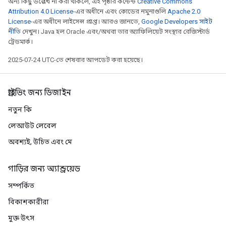
অন্য কিছু উল্লেখ না করা থাকলে, এই পৃষ্ঠার কন্টেন্ট
Creative Commons
Attribution 4.0 License
-এর অধীনে এবং কোডের নমুনাগুলি
Apache 2.0
License
-এর অধীনে লাইসেন্স প্রাপ্ত। আরও জানতে,
Google Developers সাইট
নীতি
দেখুন। Java হল Oracle এবং/অথবা তার অ্যাফিলিয়েট সংস্থার রেজিস্টার্ড
ট্রেডমার্ক।
2025-07-24 UTC-তে শেষবার আপডেট করা হয়েছে।
ড্রাইভিং জন্য ডিজাইন
নতুন কি
লেআউট লেবেল
অবশ্যই, উচিত এবং মে
গাড়ির জন্য অ্যান্ড্রয়েড
সম্পর্কিত
বিকাশকারীরা
মুক্ত উৎস