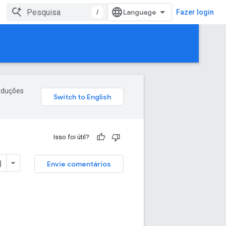
/
Fazer login
raduções
Isso foi útil?
Envie comentários