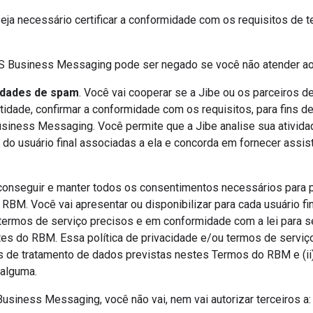
 seja necessário certificar a conformidade com os requisitos d
S Business Messaging pode ser negado se você não atender ao
vidades de spam
. Você vai cooperar se a Jibe ou os parceiros 
ntidade, confirmar a conformidade com os requisitos, para fins d
iness Messaging. Você permite que a Jibe analise sua atividad
o usuário final associadas a ela e concorda em fornecer assis
conseguir e manter todos os consentimentos necessários para p
BM. Você vai apresentar ou disponibilizar para cada usuário fi
 termos de serviço precisos e em conformidade com a lei para 
s do RBM. Essa política de privacidade e/ou termos de serviço 
ades de tratamento de dados previstas nestes Termos do RBM e (ii
 alguma.
siness Messaging, você não vai, nem vai autorizar terceiros a: