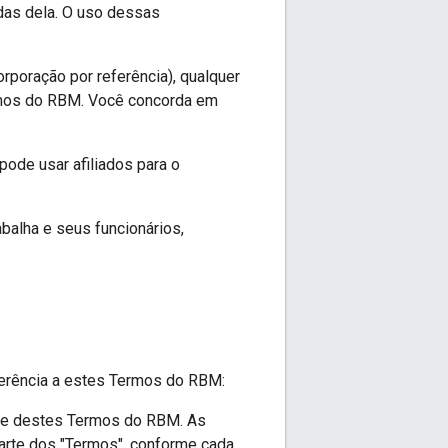
adas dela. O uso dessas
orporação por referência), qualquer
ermos do RBM. Você concorda em
ode usar afiliados para o
alha e seus funcionários,
ferência a estes Termos do RBM:
rte destes Termos do RBM. As
arte dos "Termos", conforme cada