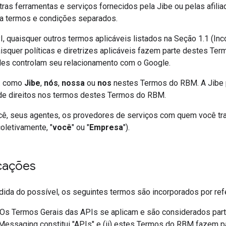
tras ferramentas e serviços fornecidos pela Jibe ou pelas afili
 a termos e condições separados.
, quaisquer outros termos aplicáveis listados na Seção 1.1 (Inc
squer políticas e diretrizes aplicáveis fazem parte destes T
es controlam seu relacionamento com o Google.
c. como
Jibe
,
nós
,
nossa
ou
nos
nestes Termos do RBM. A Jibe p
 de direitos nos termos destes Termos do RBM.
ê, seus agentes, os provedores de serviços com quem você trab
oletivamente, "
você
" ou "
Empresa
").
icações
ida do possível, os seguintes termos são incorporados por re
 Os Termos Gerais das APIs se aplicam e são considerados pa
Messaging constitui "APIs" e (ii) estes Termos do RBM fazem p