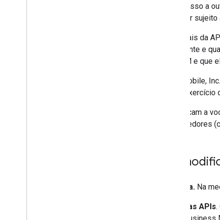
(D) Além disso, você pode ter acesso a ou
ferramentas e serviços pode estar sujeito
(E) Coletivamente, os Termos gerais da API
documentação da API acompanhante e quai
obedecer a estes Termos do RBM e que el
(F) Podemos nos referir à Jibe Mobile, In
cumprimento de obrigações e o exercício
(G) Estes Termos do RBM se aplicam a voc
representantes, agentes e fornecedores (c
1 Termos aplicáveis; modif
1.1 Incorporação por referência.
Na med
(a)
Termos de Serviço gerais das APIs
.
partes concordam que (i) o RCS Business 