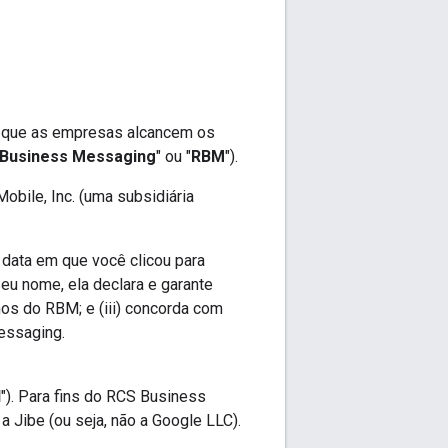
 que as empresas alcancem os
Business Messaging
" ou "
RBM
").
Mobile, Inc. (uma subsidiária
 data em que você clicou para
u nome, ela declara e garante
mos do RBM; e (iii) concorda com
essaging.
I
"). Para fins do RCS Business
Jibe (ou seja, não a Google LLC).