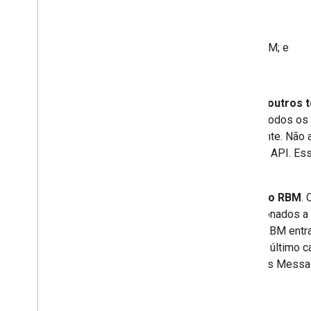
(b) Política de Uso Aceitável;
(c) todos os outros Termos do RBM; e
(d) Termos gerais da API.
1.3 Contrato integral; todos os outros 
relação ao assunto e substituem todos os
antecipado executado anteriormente. Não 
incluindo os termos de serviço da API. Es
Termos do RBM e serão nulos.
1.4 Mudanças nestes Termos do RBM
.
abaixo, e quaisquer termos relacionados 
significativas nestes Termos do RBM entr
funcionalidades, sendo que neste último 
RBM, pare de usar o RCS Business Messag