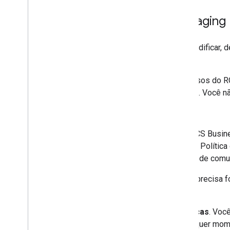
3 RCS Business Messaging
3.1 Modificação.
A Jibe pode modificar, 
a qualquer momento.
3.2 Recursos Beta.
Alguns recursos do R
(coletivamente, "
Recursos Beta
"). Você n
3.3 Requisitos mínimos.
(a)
Conformidade
. Para usar o RCS Busi
requisitos aplicáveis descritos na Política
incluindo as políticas de Serviços de comu
(i)
Informações precisas
. Você precisa 
inclusive a terceiros.
(ii)
Conformidade com as políticas
. Voc
serviços ou configurações a qualquer mom