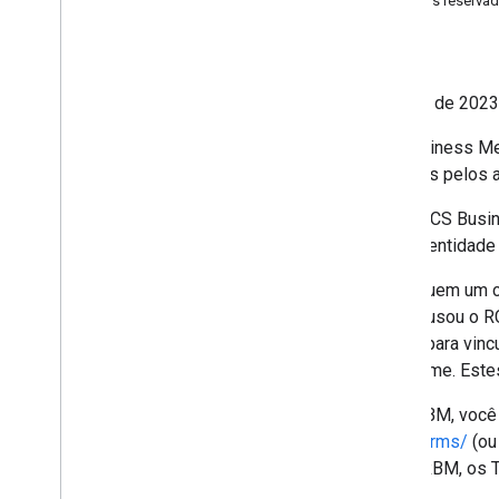
4 Direito de revenda; sem taxas; direitos reserva
5 Seus serviços
Última modificação: 20 de outubro de 2023
Agradecemos por usar o RCS Business Me
clientes com conversas avançadas pelos 
(A) Estes Termos de Serviço do RCS Busi
integral da Google LLC) e você (a entidad
(B) Estes Termos do RBM constituem um con
aceitar estes Termos do RBM ou usou o R
que: (i) tem total autoridade legal para v
estes Termos do RBM em seu nome. Este
(C) Ao aceitar estes Termos do RBM, voc
https://developers.google.com/terms/
(ou
Messaging e destes Termos do RBM, os Ter