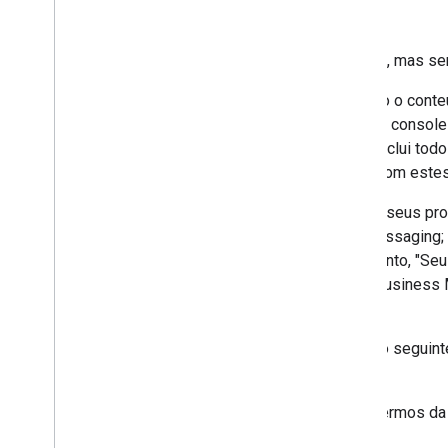
2 Definições
2.1 "incluindo"
significa "incluindo, mas se
2.2 "Seu conteúdo"
significa todo o cont
seus agentes de RBM, incluindo o console
esclarecimento, "Seu Conteúdo" inclui todo
Business Messaging de acordo com este
2.3 "Seus Serviços"
significa (a) seus pr
conjunto com o RCS Business Messaging; e 
do RBM. Para fins de esclarecimento, "Seu
usados em conjunto com o RCS Business M
com estes Termos do RBM.
2.4 "URL dos Termos"
significa o seguin
and-policies/tos
.
2.5
Todos os exemplos nestes Termos da R