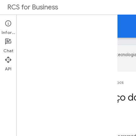
RCS for Business
Docs
Informações
Chat
O Google usa tecnologia
com IA podem ter erros.
API
Página inicial
RCS for Business
Docs
Termos de Serviço d
Nesta página
1 Termos aplicáveis; modificações
2 Definições
3 RCS Business Messaging