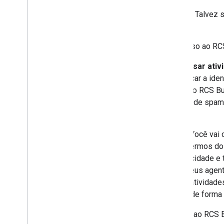
(iii)
Certificação de compliance
. Talvez
descrito nas políticas.
(iv)
Negação de acesso
. O acesso ao RC
(b)
Cooperação; direito de analisar ati
você ou seus serviços para verificar a ide
conforme necessário para operar o RCS Bus
agentes de RBM) e/ou denúncias de spam d
sentido.
(c)
Privacidade; Seus Termos.
Você vai 
pessoais de acordo com estes Termos do R
Messaging) uma política de privacidade e
Business Messaging, incluindo seus agente
final autorize o Jibe a realizar as ativid
substituir estes Termos do RBM de forma
3.4 Ações proibidas.
Em relação ao RCS Bu