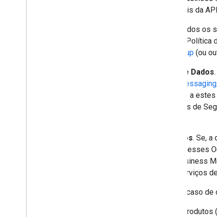
termo é definido nos Termos gerais da API
(b)
Política de Uso Aceitável
. Todos os 
Messaging precisam obedecer à Política 
messaging/terms-and-policies/aup
(ou ou
(c)
Aditivo sobre Tratamento de Dados
communications/rcs-business-messaging/
Dados
") será aplicado às partes e a es
Empresa, e o Apêndice 2 (Medidas de Seg
pelo Jibe em nome da Empresa.
(d)
Termos para outros produtos
. Se, a
("
Outros produtos
"), os termos desses O
serviço que oferece pelo RCS Business M
do RBM. O uso de produtos ou serviços de 
1.2 Ordem de Precedência.
Em caso de c
(a) Termos de serviço de outros produtos 