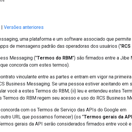
dos
 |
Versões anteriores
ssaging, uma plataforma e um software associado que permite
apps de mensagens padrão das operadoras dos usuários ("
RCS 
ness Messaging ("
Termos do RBM
") são firmados entre a Jibe 
e que concorda com estes termos).
trato vinculante entre as partes e entram em vigor na primeira
CS Business Messaging. Se uma pessoa estiver aceitando em se
incular você a estes Termos do RBM; (ii) leu e entendeu estes Ter
s Termos do RBM regem seu acesso e uso do RCS Business M
ê concorda com os Termos de Serviço das APIs do Google em
 outro URL que possamos fornecer) (os "
Termos gerais da AP
mos gerais da API serão considerados firmados entre você e a 