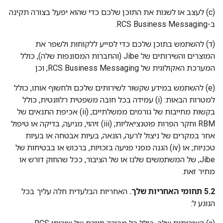
‫(c) לעצב או לשנות את התוכן שלכם כדי שהוא יפעל בצורה תקינה
ב-RCS Business Messaging.
‫(ד) להשתמש בתוכן שלכם כדי לסייע ללקוחות ולשפר את
המוצרים והשירותים של Jibe (והחברות המסונפות שלה), כולל
המערכת האקולוגית של RCS Business Messaging; וכן
‫(e) להשתמש במידע שקשור לשירותים שלכם ולחשוף אותו, כולל
למטרות הבאות: (i) עמידה בכל חובה משפטית רלוונטית, כולל
בקשות מחייבות של גורמים ממשלתיים; (ii) אכיפת התנאים של
RBM וחקר הפרות פוטנציאליות; (iii) זיהוי, מניעה, בדיקה או טיפול
אחר במקרים של ניצול לרעה, הונאה, בעיות אבטחה או בעיות
טכניות; או (iv) הגנה מפני פגיעה בזכויות, ברכוש או בבטיחות של
Jibe, של המשתמשים שלנו או של הציבור, ככל שהחוק דורש או
מתיר זאת.
‫5.2 תחומי האחריות שלך.
האחריות הבלעדית חלה עליך בכל
הנוגע ל: