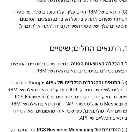
ומימוש הזכויות שלה לפי התנאים האלה של RBM.
‫(G) התנאים של RBM חלים עליך, על הסוכנים שלך, על ספקי
השירות שאיתם אתה עובד ועל העובדים, הנציגים, הסוכנים
והספקים שלך ושל ספקי השירות (ביחד, 'אתה' או 'החברה').
1
.
התנאים החלים; שינויים
‫1.1 הכללה באמצעות הפניה.
במידה שהם רלוונטיים, התנאים
הבאים נכללים בסימוכין בתנאים האלה של RBM:
(א)
התנאים וההגבלות הכלליים של Google APIs
. התנאים
הכלליים לשימוש בממשקי API יחולו על התנאים האלה של RBM
וייחשבו כחלק מהם. הצדדים מסכימים ש-(i) RCS Business
Messaging מהווה 'ממשקי API', ו-(ii) התנאים האלה של RBM
מהווים חלק מה'תנאים', כפי שכל אחד מהמונחים האלה מוגדר
בתנאים הכלליים של API.
‫(ב)
המדיניות של RCS Business Messaging
. כל המוצרים,