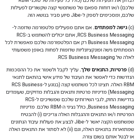
לבדוק את הפעילות שלכם (כולל כל פעילות של סוכני RBM
שלכם) ו/או דוחות ספאם של משתמשי קצה שקשורים לפעילות
שלכם, ומסכימים לספק ל-Jibe סיוע סביר בנושא הזה.
‫(c)
גישה למפתחים.
אם אתם מפעילים פלטפורמה שדומה ל-
RCS Business Messaging, אתם יכולים להשתמש ב-RCS
Business Messaging רק אם הפלטפורמה שלכם מאפשרת לכל
המפתחים גישה ופונקציונליות שדומות לפחות באופן משמעותי
לאלה של RCS Business Messaging.
‫(d)
פרטיות; התנאים שלך.
עליך לקבל ולשמור את כל ההסכמות
הנדרשות כדי לאפשר את העיבוד של מידע אישי בהתאם לתנאי
RBM האלה. תציגו לכל משתמש קצה (בנוגע ל-RCS Business
Messaging) מדיניות פרטיות ותנאים והגבלות מדויקים, שעומדים
בדרישות החוק, לגבי השירותים שלכם שמשויכים ל-RCS
Business Messaging, כולל נציגי ה-RBM שלכם. מדיניות
הפרטיות ו/או התנאים וההגבלות האלה צריכים (i) להבטיח
שמשתמש הקצה יאשר ל-Jibe לבצע את פעולות עיבוד הנתונים
שמתוארות בתנאים האלה, וגם (ii) לא לסתור את התנאים האלה
או לבטל אותם בשום צורה.