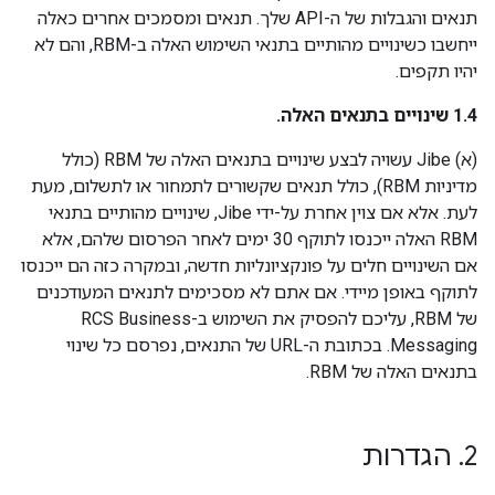
תנאים והגבלות של ה-API שלך. תנאים ומסמכים אחרים כאלה
ייחשבו כשינויים מהותיים בתנאי השימוש האלה ב-RBM, והם לא
יהיו תקפים.
‫1.4 שינויים בתנאים האלה.
‫(א) Jibe עשויה לבצע שינויים בתנאים האלה של RBM (כולל
מדיניות RBM), כולל תנאים שקשורים לתמחור או לתשלום, מעת
לעת. אלא אם צוין אחרת על-ידי Jibe, שינויים מהותיים בתנאי
RBM האלה ייכנסו לתוקף 30 ימים לאחר הפרסום שלהם, אלא
אם השינויים חלים על פונקציונליות חדשה, ובמקרה כזה הם ייכנסו
לתוקף באופן מיידי. אם אתם לא מסכימים לתנאים המעודכנים
של RBM, עליכם להפסיק את השימוש ב-RCS Business
Messaging. בכתובת ה-URL של התנאים, נפרסם כל שינוי
בתנאים האלה של RBM.
2
.
הגדרות