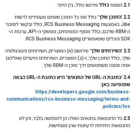
2.1
המונח
כולל
פירושו כולל, בין היתר.
2.2
'
התוכן שלך
' כולל את כל התוכן שאתם מעמידים לרשות
Jibe באמצעות RCS Business Messaging, כולל ובקשר לסוכני
ה-RBM שלכם, כולל מסוף המפתחים, ממשקי ה-API, ערכות ה-
SDK והכלים שמאפשרים RCS Business Messaging.
2.3
'
השירותים שלך
' פירושם (א) המוצרים, השירותים והטכנולוגיה
שלך, כולל התוכן שלך; ו-(ב) המוצרים, השירותים והיעדים שאליהם
אתה מפנה משתמשים דרך סוכן ה-RBM שלך.
2.4
'
כתובת ה-URL של התנאים' היא כתובת ה-URL הבאה
שמופיעה כאן:
https://developers.google.com/business-
communications/rcs-business-messaging/terms-and-
.
policies/tos
2.5
כל הדוגמאות בתנאים האלה הן להמחשה בלבד, והן לא
הדוגמאות היחידות לרעיונות שהן ממחישות.