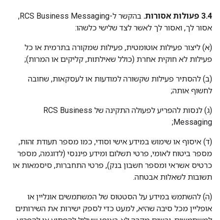
‫3.4 פעולות אסורות.
בהקשר ל-RCS Business Messaging,
אסור לך, ואסור לך לאשר לצד שלישי כלשהו:
‫(א) ליצור פעילות אוטומטית, פעילות שמקורה בתרמית או כל
פעילות לא חוקית אחרת (כולל שאילתות, קליקים או המרות);
‫(ב) להסתיר פעילות שקשורה למודעות או לעסקאות, שחובה
לחשוף אותה;
‫(ג) לנסות להפריע לפעולה התקינה של RCS Business
Messaging;
(ד) איסוף או שימוש במידע אישי וסודי, כמו מספר תעודת זהות,
מספר ביטוח לאומי, פרטי תשלום ומידע פיננסי (לדוגמה, מספר
כרטיס אשראי ומספר חשבון בנק), פרטי התחברות, סיסמאות או
תשובות לשאלות אבטחה.
‫(ה) להשתמש במידע על הסטטוס של המשתמשים אונליין או
אופליין מכל סיבה שהיא, למעט כדי לספק ישירות את השירותים