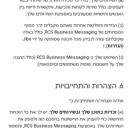
‫(a) השירותים שלך, כולל כל מכירה חוזרת של שירותי RCS
לעסקים, כולל שירות לקוחות ותביעות, ותקשורת ודיווח בין
האנשים והישויות שמעורבים באספקת השירותים שלך;
‫(ב) הגדרות והחלטות אחרות שאתם מקבלים דרך מסוף
המפתחים של RCS Business Messaging, כולל כאלה
שקיבלתם עזרה לגביהן מכל תכונה שסופקה על ידי Jibe
(
הגדרות
); ו
‫(ג) השימוש שלך ב-RCS Business Messaging (כולל ההגנה
שלך על חשבונות, שמות משתמשים וסיסמאות).
6
.
הצהרות והתחייבויות
את/ה מצהיר/ה ומתחייב/ת כי:
‫(א)
זכויות בתוכן שלך ובשירותים שלך.
יש לך את כל הזכויות
הדרושות כדי להעניק את הרישיונות בהסכם הזה ולספק את
השירותים שלך באמצעות RCS Business Messaging, ותשמור