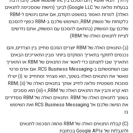
(להלן: "תנאי RBM") הם הסכם בין Jibe Mobile Inc. (חברה בת
בבעלות מלאה של Google LLC) לבינך (הישות שמסכימה לתנאים
האלה). למרות האמור במשפט הקודם, אם אתם ניגשים ל-RBM
כלקוחות של משווק RBM, השימוש שלכם ב-RBM כפוף להסכם
שלכם עם המשווק (בהתאם להסכם עם המשווק, אתם נדרשים
לציית לתנאים האלה של RBM).
(ב) התנאים האלה של RBM יוצרים הסכם מחייב בין הצדדים, והם
נכנסים לתוקף בתאריך המוקדם ביותר מבין התאריכים הבאים:
התאריך שבו לחצתם כדי לאשר את התנאים של RBM או התאריך
שבו השתמשתם ב-RCS Business Messaging. אם אדם פרטי
מאשר את התנאים האלה בשמך, הוא מצהיר ומתחייב ש: (i) יש לו
סמכות משפטית מלאה לחייב אותך בתנאים האלה של RBM; (ii)
הוא קרא והבין את התנאים האלה של RBM; ו-(iii) הוא מסכים
בשמך לתנאים האלה של RBM. התנאים האלה של RBM מסדירים
את הגישה שלכם אל RCS Business Messaging ואת השימוש
בו.
(C) קבלת התנאים האלה של RBM מהווה הסכמה לתנאים
ולהגבלות של Google APIs בכתובת