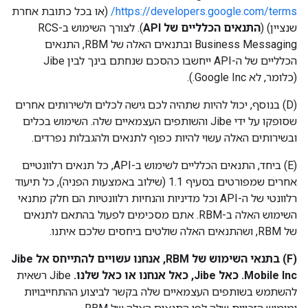
https://developers.google.com/terms/
(או בכל כתובת אחרת
שנציין) (
התנאים הכלליים של API
). לצורך השימוש ב-RCS
Business Messaging ובתנאים האלה של RBM, התנאים
הכלליים של ה-API ייחשבו כהסכם שנחתם בינך לבין Jibe
(כלומר, לא Google Inc.).
‫(D) בנוסף, יכול להיות שתהיה לכם גישה לכלים ולשירותים אחרים
שסופקו על ידי Jibe והשותפים העצמאיים שלה. השימוש בכלים
ובשירותים האלה עשוי להיות כפוף לתנאים ולהגבלות נפרדים.
‫(E) ביחד, התנאים הכלליים לשימוש ב-API, כל תנאים רלוונטיים
אחרים שמפורטים בסעיף 1.1 (שילוב באמצעות הפניה), כל תיעוד
רלוונטי של ה-API וכל מדיניות והנחיות רלוונטיות הם חלק מתנאי
השימוש האלה ב-RBM. אתם מסכימים לפעול בהתאם לתנאים
של RBM, ושהתנאים האלה שולטים ביחסים שלכם איתנו.
‫(F) בתנאי השימוש של RBM, אנחנו עשויים להתייחס אל Jibe
Mobile Inc. כאל
Jibe
, כאל
אנחנו
או כאל
שלנו
.
‫Jibe רשאית
להשתמש בשותפים העצמאיים שלה בקשר לביצוע ההתחייבויות