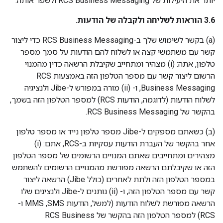
יותר את היעילות של RCS Business Messaging ולשפר אותה.
3.6 הוראות לשליחה ולקבלה של הודעות.
‫(a) בקשר לשימוש שלך ב-RCS Business Messaging כדי ליצור
קשר עם משתמשי קצה או לשלוח להם הודעות על סמך מספר
טלפון, אתה: (i) מצהיר ומתחייב שקיבלת הרשאה כדין מהמנוי
הרשום ליצור קשר עם מספר הטלפון הזה באמצעות RCS
Business Messaging, ו- (ii) מורה במפורש ל-Jibe ולנציגיה
לשלוח הודעות (לדוגמה, הודעות RCS) למספר הטלפון הזה בשמך,
בהקשר של RCS Business Messaging.
‫(ב) כשאתם מספקים ל-Jibe מספר טלפון נייד או מספר טלפון
אחר בהקשר של העברת הודעות עסקיות ב-RCS, אתם: (i)
מצהירים ומתחייבים שאתם המנויים הרשומים של מספר הטלפון
הזה או שקיבלתם הרשאה מפורשת מהמנויים הרשומים להשתמש
במספר הטלפון הזה ולתת לאחרים (כולל Jibe) הרשאה ליצור
קשר עם מספר הטלפון הזה, ו- (ii) נותנים ל-Jibe ולנציגים שלו
הרשאה מפורשת לשלוח הודעות (למשל, הודעות SMS,‏ MMS ו-
RCS) למספר הטלפון הזה בהקשר של RCS Business