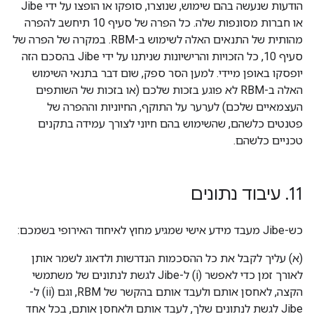
הודעות שנעשה בהם שימוש, שנוצרו, סופקו או הופצו על ידי Jibe
או חברות מסונפות שלה. כל הפרה של סעיף 10 תיחשב להפרה
מהותית של התנאים האלה לשימוש ב-RBM. במקרה של הפרה של
סעיף 10, כל הזכויות והרישיונות שניתנו על ידי Jibe בהסכם הזה
יופסקו באופן מיידי. למען הסר ספק, שום דבר בתנאי השימוש
האלה ב-RBM לא פוגע בזכות שלכם (או בזכות של השותפים
העצמאיים שלכם) לערער על התוקף, החיוניות וההפרה של
פטנטים כלשהם, שהשימוש בהם חיוני לצורך עמידה בתקנים
טכניים כלשהם.
11
.
עיבוד נתונים
כש-Jibe מעבד מידע אישי שמגיע מחוץ לאיחוד האירופי בשמכם:
(א) עליך לקבל את כל ההסכמות הנדרשות ולדאוג לשמר אותן
לאורך זמן כדי לאפשר (i) ל-Jibe לגשת לנתונים של משתמשי
הקצה, לאחסן אותם ולעבד אותם בהקשר של RBM, וגם (ii) ל-
Jibe לגשת לנתונים שלך, לעבד אותם ולאחסן אותם, בכל אחד