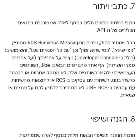
7
.
כתבי ויתור
כתבי הוויתור הבאים חלים בנוסף לאלה שמפורטים בתנאים
הכלליים של ה-API:
ככל שמתיר החוק, שירות RCS Business Messaging מסופק
"כפי שהוא", "כפי שהוא זמין" וכן "עם כל הפגמים שבו", והשימוש בו
(כולל ב-Developer Console) נעשה על אחריותך (ועל אחריות
ספקי השירות). אף אחד מהגורמים הבאים: Jibe, השותפים
העצמאיים שלה או השותפים שלה, לא מספק אחריות או הבטחה
כלשהי בנוגע לשיחות עם עסקים ב-RCS או לתוצאות מהשיחות
עם עסקים ב-RCS. ‫JIBE לא מתחייבת להודיע לכם על פגמים או
שגיאות.
8
.
הגנה ושיפוי
חובות ההגנה והשיפוי הבאות חלות בנוסף לאלה שמפורטות