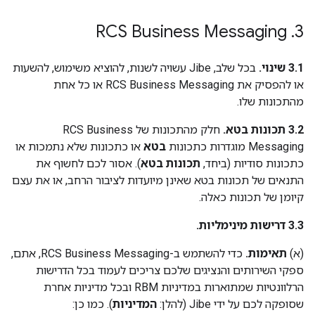
RCS Business Messaging
.
3
3.1 שינוי.
בכל שלב, Jibe עשויה לשנות, להוציא משימוש, להשעות
או להפסיק את RCS Business Messaging או כל אחת
מהתכונות שלו.
‫3.2 תכונות בטא.
חלק מהתכונות של RCS Business
Messaging מוגדרות כתכונות
בטא
או כתכונות שלא נתמכות או
כתכונות סודיות (ביחד,
תכונות בטא
). אסור לכם לחשוף את
התנאים של תכונות בטא שאינן מיועדות לציבור הרחב, או את עצם
קיומן של תכונות כאלה.
‫3.3 דרישות מינימליות.
‫(א)
תאימות.
כדי להשתמש ב-RCS Business Messaging, אתם,
ספקי השירותים והנציגים שלכם צריכים לעמוד בכל הדרישות
הרלוונטיות שמתוארות במדיניות RBM ובכל מדיניות אחרת
שסופקה לכם על ידי Jibe (להלן:
המדיניות
). כמו כן: