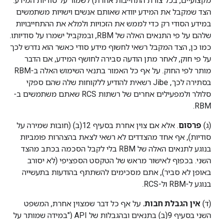
מקצועיים, בכל צורת התחייבות אחרת) לשמור על סודיות המידע.
הצד שמקבל את המידע יוודא שאותם אנשים וישויות משתמשים
במידע הסודי רק כדי לממש את הזכויות ולמלא את ההתחייבויות
שלהם על פי התנאים האלה של RBM, ובמקביל ישמרו על סודיותו.
כמו כן, הצד המקבל רשאי לחשוף מידע סודי כאשר הוא נדרש לכך
על פי חוק, לאחר מתן הודעה סבירה לחושף המידע, אם הדבר
מותר לפי החוק. על אף כל האמור בתנאי השימוש האלה ב-RBM
בסתירה לכך, Jibe רשאית להודיע ללקוחות שלה שהם ספקי
סלולר ולמפעילים אחרים של רשתות RCS שאתם משתמשים ב-
RBM.
(ג)
פרסום
. אלא אם צוין אחרת בסעיף 12(ב) (חובות שמירה על
סודיות), אף אחד מהצדדים לא רשאי לצאת בהצהרות פומביות
בנוגע לתנאים האלה של RBM בלי לקבל הסכמה בכתב מהצד
השני. בכפוף לאישור מראש של הטקסט הספציפי (לא יסורב
באופן לא סביר), אתם מסכימים להשתתף בהודעות בתעשייה
בנוגע ל-RBM ול-RCS.
(ד)
אין הגבלת חבות.
על אף כל דבר שמצוין אחרת, המשפט
השני בסעיף 9(ב) בתנאים ובהגבלות של API ("במידה שמותר על