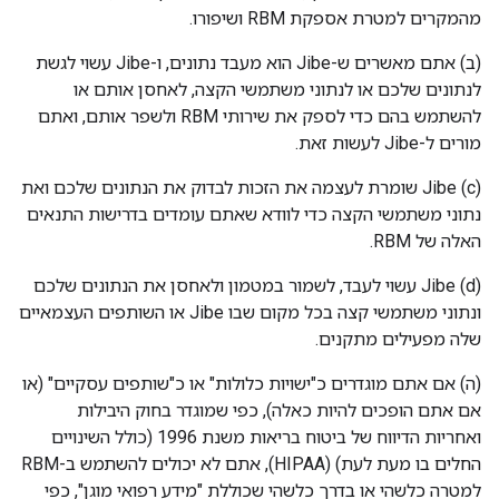
מהמקרים למטרת אספקת RBM ושיפורו.
‫(ב) אתם מאשרים ש-Jibe הוא מעבד נתונים, ו-Jibe עשוי לגשת
לנתונים שלכם או לנתוני משתמשי הקצה, לאחסן אותם או
להשתמש בהם כדי לספק את שירותי RBM ולשפר אותם, ואתם
מורים ל-Jibe לעשות זאת.
‫(c) Jibe שומרת לעצמה את הזכות לבדוק את הנתונים שלכם ואת
נתוני משתמשי הקצה כדי לוודא שאתם עומדים בדרישות התנאים
האלה של RBM.
‫(d) Jibe עשוי לעבד, לשמור במטמון ולאחסן את הנתונים שלכם
ונתוני משתמשי קצה בכל מקום שבו Jibe או השותפים העצמאיים
שלה מפעילים מתקנים.
(ה) אם אתם מוגדרים כ"ישויות כלולות" או כ"שותפים עסקיים" (או
אם אתם הופכים להיות כאלה), כפי שמוגדר בחוק היבילות
ואחריות הדיווח של ביטוח בריאות משנת 1996 (כולל השינויים
החלים בו מעת לעת) (HIPAA), אתם לא יכולים להשתמש ב-RBM
למטרה כלשהי או בדרך כלשהי שכוללת "מידע רפואי מוגן", כפי