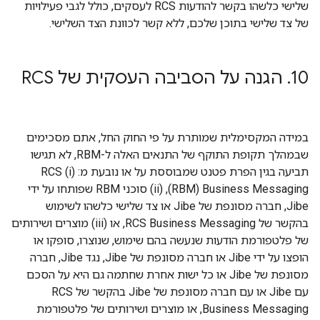
שלישי כלשהו בקשר להודעות RCS לעסקים, כולל לגבי פעילויות
של צד שלישי בתוכן שלכם, ללא קשר לכוונת הצד השלישי.
10
.
הגנה על הסביבה העסקית של RCS
במידה המקסימלית שמותרת על פי החוק החל, אתם מסכימים
שבמהלך תקופת התוקף של התנאים האלה ל-RBM, לא תגישו
תביעה בגין הפרת פטנט שמבוססת על או נובעת מ: (i) RCS
Business Messaging‏ (RBM),‏ (ii) סוכני RBM שפותחו על ידי
Jibe, חברה מסונפת של Jibe או צד שלישי כלשהו לשימוש
בהקשר של RCS Business Messaging, או (iii) מוצרים ושירותים
של פלטפורמת הודעות שנעשה בהם שימוש, שנוצרו, סופקו או
הופצו על ידי Jibe או חברה מסונפת של Jibe, נגד Jibe, חברה
מסונפת של Jibe או כל ישות אחרת שחתמה גם היא על הסכם
עם Jibe או עם חברה מסונפת של Jibe בהקשר של RCS
Business Messaging, או מוצרים ושירותים של פלטפורמת