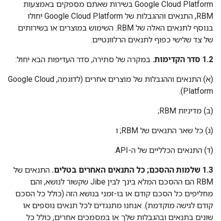
Google Cloud Platform בשירות שאתם מספקים באמצעות
RBM, התנאים וההגבלות של Google Cloud Platform יחולו
בנוסף לתנאים האלה של RBM. השימוש במוצרים או בשירותים
של צד שלישי כפוף לתנאים הרלוונטיים.
‫1.2 סדר הקדימות.
במקרה של סתירה, סדר העדיפות הבא יחול:
‫(א) התנאים וההגבלות של מוצרים אחרים (לדוגמה, Google Cloud
Platform).
‫(ב) מדיניות RBM;
‫(ג) כל שאר התנאים של RBM; ו
‫(ד) התנאים הכלליים של ה-API.
‫1.3 שלמות ההסכם; כל התנאים האחרים בטלים.
התנאים של
RBM הם ההסכם המלא בינך לבין Jibe שקשור לנושא, והם
מחליפים כל הסכם קודם או בו-זמני בנושא הזה (כולל כל הסכם
קודם לגישה מוקדמת). אנחנו מתנגדים לכל תנאים נוספים או
שונים בתנאים ובהגבלות שלך או במסמכים אחרים, כולל כל