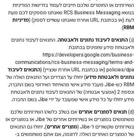
השירותים או החומרים שלכם חייבים לעמוד בדרישות המדיניות
בנושא RCS Business Messaging שאנחנו מספקים לכם מעת
לעת (או בכתובת URL אחרת שאנחנו עשויים לספק) (
מדיניות
).
RBM
‫(ג)
התנאים לעיבוד נתונים ולאבטחה.
התנאים לעיבוד נתונים
ולאבטחת מידע שזמינים בכתובת
https://developers.google.com/business-
communications/rcs-business-messaging/terms-and-
policies/dpa (או בכתובת URL אחרת שנציין) (
התנאים לעיבוד
נתונים ולאבטחת מידע
) יחולו על הצדדים ועל התנאים האלה של
RBM כש-Jibe מעבד מידע אישי מהאיחוד האירופי בשם החברה,
ונספח 2 (אמצעי אבטחה) של התנאים לעיבוד נתונים ולאבטחת
מידע יחולו על כל מידע אישי שמעובד על ידי Jibe בשם החברה.
‫(d)
תנאים למוצרים אחרים
אם בשלב כלשהו השירותים שלכם
משתמשים במוצרים או בשירותים אחרים של Jibe או במוצרים או
בשירותים שקשורים ל-Jibe (
מוצרים אחרים
), יחולו גם התנאים
של המוצרים האחרים האלה. לדוגמה, אם אתם משתמשים ב-