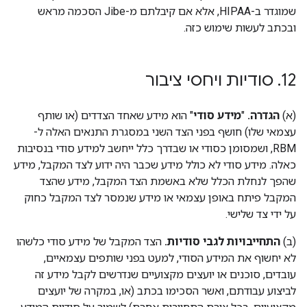
שמוגדר ב-HIPAA, אלא אם קיבלתם מ-Jibe הסכמה מראש
ובכתב לעשות שימוש כזה.
12
.
סודיות ויחסי ציבור
(א)
הגדרה.
"
מידע סודי
" הוא מידע שאחד הצדדים (או שותף
עצמאי שלו) חושף בפני הצד השני במסגרת התנאים האלה ל-
RBM, ושמסומן כסודי או שבדרך כלל ייחשב למידע סודי בנסיבות
כאלה. מידע סודי לא כולל מידע שכבר היה ידוע לצד המקבל, מידע
שהפך לנחלת הכלל שלא באשמת הצד המקבל, מידע שהצד
המקבל פיתח באופן עצמאי או מידע שנמסר לצד המקבל כחוק
על ידי צד שלישי.
‫(ב)
התחייבויות לגבי סודיות.
הצד המקבל של מידע סודי כלשהו
לא יחשוף את המידע הסודי, למעט בפני שותפים עצמאיים,
עובדים, סוכנים או יועצים מקצועיים שנדרשים לקבל מידע זה
לביצוע עבודתם, ואשר הסכימו בכתב (או, במקרה של יועצים