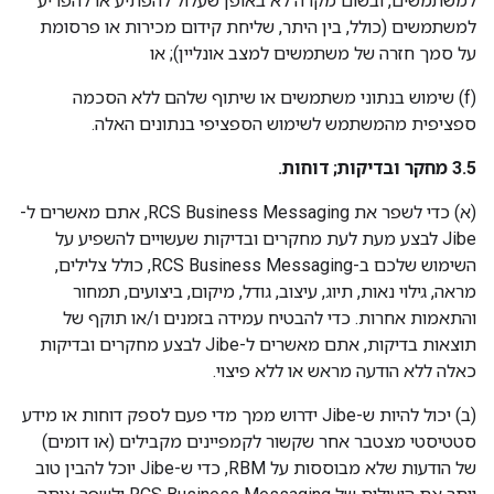
למשתמשים, ובשום מקרה לא באופן שעלול להפתיע או להפריע
למשתמשים (כולל, בין היתר, שליחת קידום מכירות או פרסומת
על סמך חזרה של משתמשים למצב אונליין); או
‫(f) שימוש בנתוני משתמשים או שיתוף שלהם ללא הסכמה
ספציפית מהמשתמש לשימוש הספציפי בנתונים האלה.
‫3.5 מחקר ובדיקות; דוחות.
‫(א) כדי לשפר את RCS Business Messaging, אתם מאשרים ל-
Jibe לבצע מעת לעת מחקרים ובדיקות שעשויים להשפיע על
השימוש שלכם ב-RCS Business Messaging, כולל צלילים,
מראה, גילוי נאות, תיוג, עיצוב, גודל, מיקום, ביצועים, תמחור
והתאמות אחרות. כדי להבטיח עמידה בזמנים ו/או תוקף של
תוצאות בדיקות, אתם מאשרים ל-Jibe לבצע מחקרים ובדיקות
כאלה ללא הודעה מראש או ללא פיצוי.
‫(ב) יכול להיות ש-Jibe ידרוש ממך מדי פעם לספק דוחות או מידע
סטטיסטי מצטבר אחר שקשור לקמפיינים מקבילים (או דומים)
של הודעות שלא מבוססות על RBM, כדי ש-Jibe יוכל להבין טוב