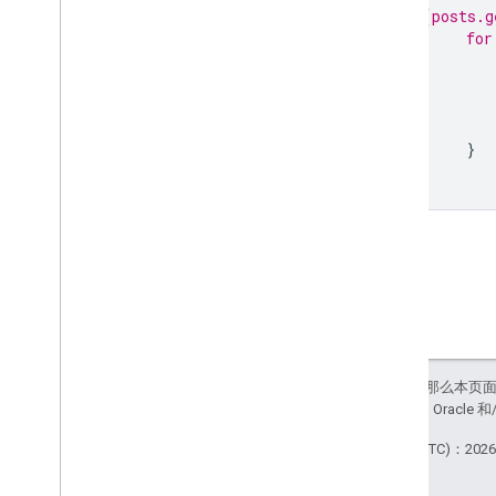
if
 (posts.g
for
}
}
如未另行说明，那么本页
站政策
。Java 是 Orac
最后更新时间 (UTC)：2026-