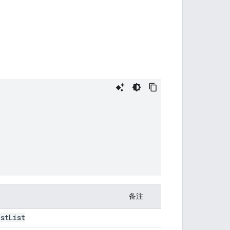
备注
st
List