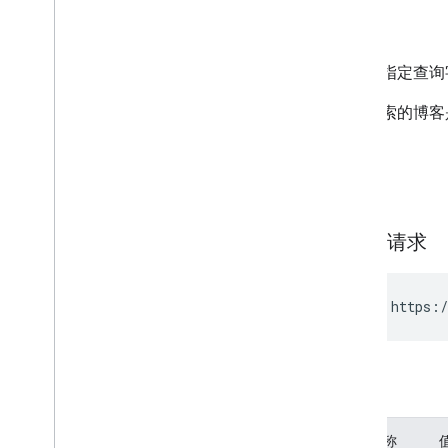
响应
删除
示例
get
By
Path
patch
搜索与指定查询
update
如果搜索的博客
publish
revert
用户
请求
博客用户信息
网页浏览量
发布用户信息
HTTP 请求
Blogger API v2
.
0
Blogger API 版本 1
.
0
GET https:/
参数
参数名称