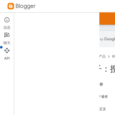
Blogger
指南
参考资料
示例
信息
聊天
Blogger API v3
.
0
首页
产品
B
概览
API
博客
帖子：
评论
Pages
帖子
本页内容
概览
请求
list
HTTP 请求
get
参数
搜索
请求正文
insert