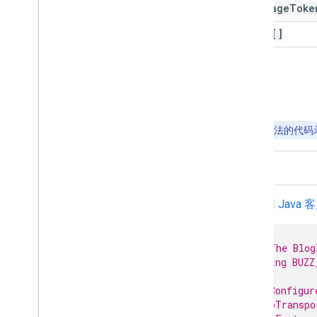
next
Page
Toke
items[]
示例
注意：
此方法的代码
Java
使用
Java
// The Blog
String BUZZ
// Configur
HttpTranspo