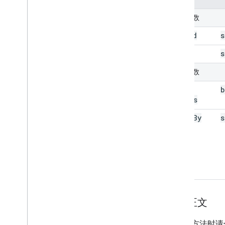
必需参数
blog
Id
s
q
s
可选参数
fetch
b
Bodies
order
By
s
请求正文
使用此方法时请