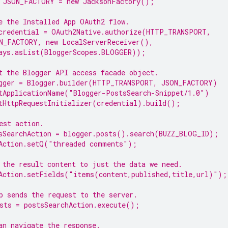
 JSON_FACTORY = 
new
 JacksonFactory();
e the Installed 
App
 OAuth2 flow.
credential = OAuth2Native.authorize(HTTP_TRANSPORT,
N_FACTORY, 
new
 LocalServerReceiver(),
ays.asList(BloggerScopes.
BLOGGER
));
t the 
Blogger
 API access facade object.
gger = Blogger.builder(HTTP_TRANSPORT, JSON_FACTORY)
tApplicationName(
"Blogger-PostsSearch-Snippet/1.0"
)
tHttpRequestInitializer(credential).build();
est action.
sSearchAction = blogger.posts().search(BUZZ_BLOG_ID);
Action.setQ(
"threaded comments"
);
 the result content to just the data we need.
Action.setFields(
"items(content,published,title,url)"
);
p sends the request to the server.
sts = postsSearchAction.execute();
an navigate the response.