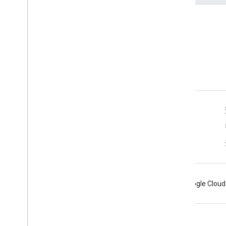
工具
客户端库
Android
Chrome
Firebase
Google Cloud
条款
隐私权政策
Manage cookies