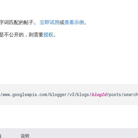
字词匹配的帖子。
立即试用
或
查看示例
。
是不公开的，则需要
授权
。
/www.googleapis.com/blogger/v3/blogs/
blogId
/posts/searc
值
说明