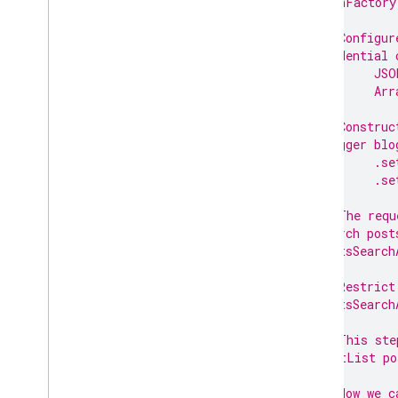
JsonFactory
// Configur
Credential 
JSO
Arr
// Construc
Blogger blo
.se
.se
// The requ
Search post
postsSearch
// Restrict
postsSearch
// This ste
PostList po
// Now we c