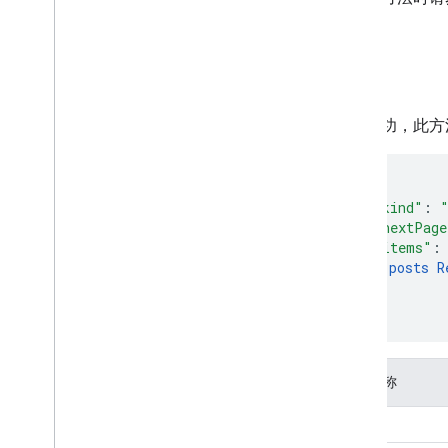
响应
如果成功，此方
"kind"
:
"nextPage
"items"
:
posts
R
]
}
属性名称
kind