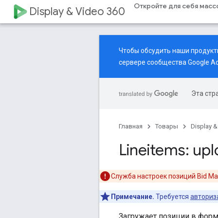
Откройте для себя мас
Display & Video 360
Чтобы обсудить наши продукты
сервере
сообщества Google Ad
Эта стр
Главная
Товары
Display &
Lineitems: up
Служба настроек позиций Bid M
Примечание.
Требуется
авториз
Загружает позиции в форм