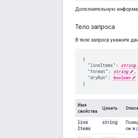
Дополнительную информац
Тело запроса
В теле запроса укажите д
{

  "lineItems": 
string
  "format": 
string
,

  "dryRun": 
boolean
}
Имя
Ценить
Опис
свойства
line
string
Позиц
Items
см. в