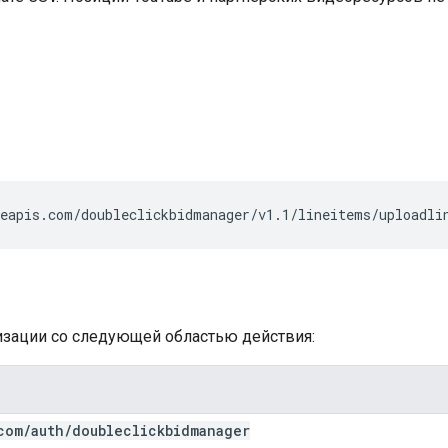
eapis.com/doubleclickbidmanager/v1.1/lineitems/uploadli
ризации со следующей областью действия:
com
/
auth
/
doubleclickbidmanager