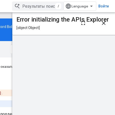
/
Войти
Содержание
ord Bid Manager API на
Запрос
HTTP-запрос
Авторизация
Тело запроса
Ответ
Попробовать
 оказалась полезной?
0
.
е поддерживаются.