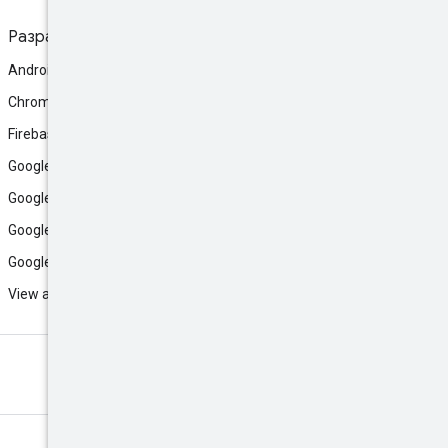
Разработка
Android
Chrome
Firebase
Google AI Studio
Google Antigravity
Google Cloud
Google Play
View all