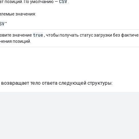
CSV
т позиций. По умолчанию —
.
лемые значения:
SV
"
true
овите значение
, чтобы получать статус загрузки без фактиче
нения позиций.
д возвращает тело ответа следующей структуры: