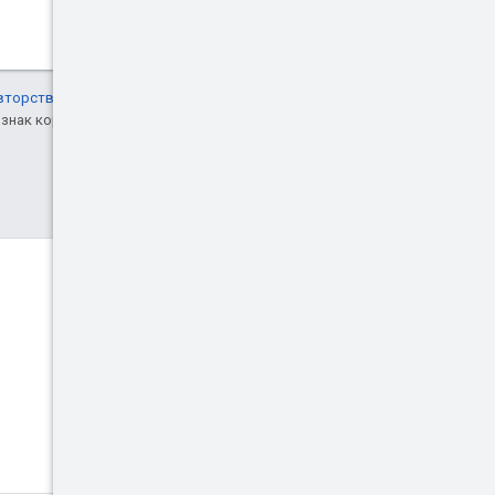
вторства 4.0"
, а примеры кода – по
знак корпорации Oracle и ее
Discord
Присоединяйтесь к
сообществу на Discord-
сервере.