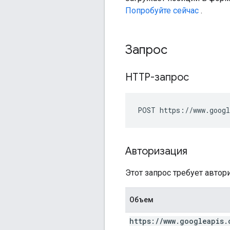
Попробуйте сейчас
.
Запрос
HTTP-запрос
POST https://www.googl
Авторизация
Этот запрос требует авто
Объем
https:
/
/
www
.
googleapis
.