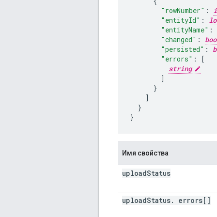
"rowNumber"
:
i
"entityId"
:
lo
"entityName"
:
"changed"
:
boo
"persisted"
:
b
"errors"
:
[
string
]
]
}

}
Имя свойства
upload
Status
upload
Status
.
errors[]