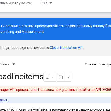
совые инструменты
Ещё
 и оставить отзывы, присоединяйтесь к официальному каналу Disc
vertising and Measurement
.
аница переведена с помощью
Cloud Translation API
.
 Video 360
Эта информация
loadlineitems
anager API прекращена. Пользователи должны перейти на
API DV36
ация
.
ате CSV. Позиции YouTube и партнерских видеоресурсов н