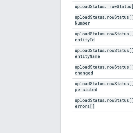
upload
Status
.
row
Status
upload
Status
.
row
Status[
Number
upload
Status
.
row
Status[
entity
Id
upload
Status
.
row
Status[
entity
Name
upload
Status
.
row
Status[
changed
upload
Status
.
row
Status[
persisted
upload
Status
.
row
Status[
errors[]