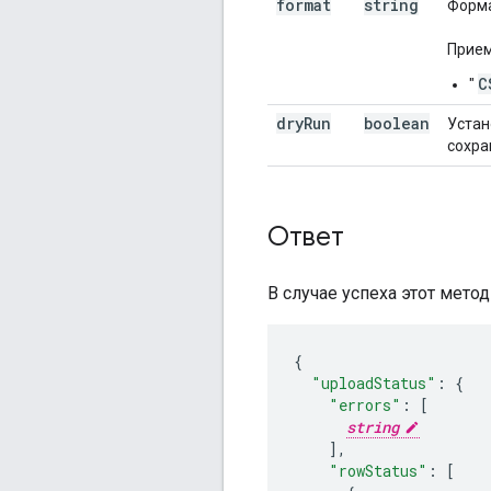
format
string
Форма
Прием
C
"
dry
Run
boolean
Устан
сохра
Ответ
В случае успеха этот мето
"uploadStatus"
:
"errors"
:
[
string
],
"rowStatus"
:
[