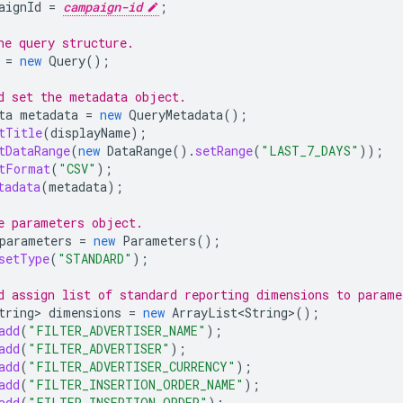
aignId
=
campaign-id
;
he query structure.
=
new
Query
();
d set the metadata object.
ta
metadata
=
new
QueryMetadata
();
tTitle
(
displayName
);
tDataRange
(
new
DataRange
().
setRange
(
"LAST_7_DAYS"
));
tFormat
(
"CSV"
);
tadata
(
metadata
);
e parameters object.
parameters
=
new
Parameters
();
setType
(
"STANDARD"
);
d assign list of standard reporting dimensions to parame
tring
>
dimensions
=
new
ArrayList<String
>
();
add
(
"FILTER_ADVERTISER_NAME"
);
add
(
"FILTER_ADVERTISER"
);
add
(
"FILTER_ADVERTISER_CURRENCY"
);
add
(
"FILTER_INSERTION_ORDER_NAME"
);
add
(
"FILTER_INSERTION_ORDER"
);