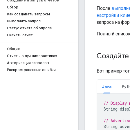
Создание и запуск отчетов
Обзор
После
выполне
Как создавать запросы
настройки кли
Выполнить запрос
запроса на фор
Статус отчета об опросе
Полный список
Скачать отчет
Общие
Создайте
Отчеты о лучших практиках
Авторизация запросов
Распространенные ошибки
Вот пример тог
Java
Pyt
// Display 
String
disp
// Advertis
String
adve