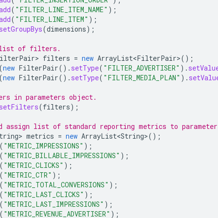
add
(
"FILTER_LINE_ITEM_NAME"
);
add
(
"FILTER_LINE_ITEM"
);
setGroupBys
(
dimensions
);
list of filters.
ilterPair
>
filters
=
new
ArrayList<FilterPair
>
();
(
new
FilterPair
().
setType
(
"FILTER_ADVERTISER"
).
setValu
(
new
FilterPair
().
setType
(
"FILTER_MEDIA_PLAN"
).
setValu
ers in parameters object.
setFilters
(
filters
);
d assign list of standard reporting metrics to parameter
tring
>
metrics
=
new
ArrayList<String
>
();
(
"METRIC_IMPRESSIONS"
);
(
"METRIC_BILLABLE_IMPRESSIONS"
);
(
"METRIC_CLICKS"
);
(
"METRIC_CTR"
);
(
"METRIC_TOTAL_CONVERSIONS"
);
(
"METRIC_LAST_CLICKS"
);
(
"METRIC_LAST_IMPRESSIONS"
);
(
"METRIC_REVENUE_ADVERTISER"
);