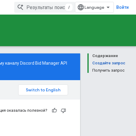
/
Войти
Содержание
 каналу Discord Bid Manager API
Создайте запрос
Получить запрос
ция оказалась полезной?