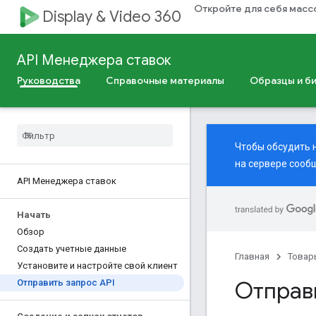
Откройте для себя мас
Display & Video 360
API Менеджера ставок
Руководства
Справочные материалы
Образцы и б
Чтобы обсудить 
на сервере
сообщ
API Менеджера ставок
Начать
Обзор
Создать учетные данные
Главная
Товар
Установите и настройте свой клиент
Отправи
Отправить запрос API