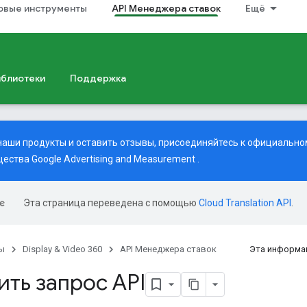
совые инструменты
API Менеджера ставок
Ещё
иблиотеки
Поддержка
наши продукты и оставить отзывы, присоединяйтесь к официальному
ества Google Advertising and Measurement
.
Эта страница переведена с помощью
Cloud Translation API
.
ы
Display & Video 360
API Менеджера ставок
Эта информа
ть запрос API