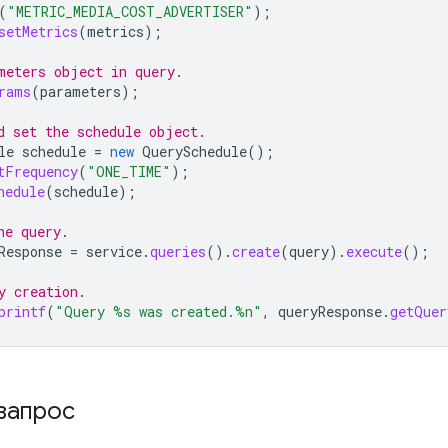
(
"METRIC_MEDIA_COST_ADVERTISER"
);
setMetrics
(
metrics
);
meters object in query.
rams
(
parameters
);
d set the schedule object.
le
schedule
=
new
QuerySchedule
();
tFrequency
(
"ONE_TIME"
);
hedule
(
schedule
);
he query.
Response
=
service
.
queries
().
create
(
query
).
execute
();
y creation.
printf
(
"Query %s was created.%n"
,
queryResponse
.
getQuer
запрос