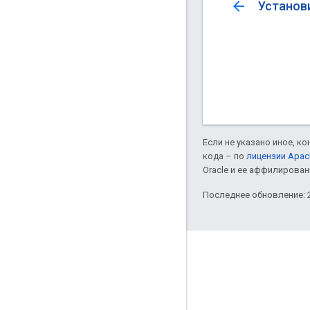
arrow_back
Установи
Если не указано иное, к
кода – по
лицензии Apac
Oracle и ее аффилирован
Последнее обновление: 2
Блог