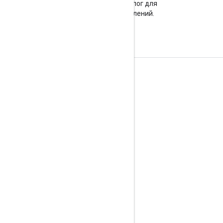
Посетите наш блог для
важных объявлений.
Информация о продукте
Условия использования
Ограничения на использование
Цена