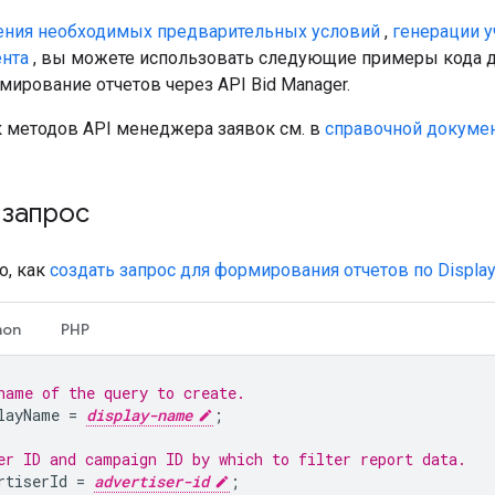
ния необходимых предварительных условий
,
генерации у
ента
, вы можете использовать следующие примеры кода д
мирование отчетов через API Bid Manager.
 методов API менеджера заявок см. в
справочной докуме
 запрос
о, как
создать запрос для формирования отчетов по Display
hon
PHP
name of the query to create.
layName
=
display-name
;
er ID and campaign ID by which to filter report data.
rtiserId
=
advertiser-id
;