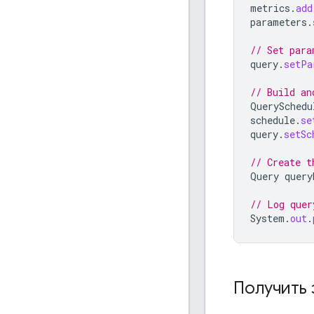
metrics
.
add
parameters
.
// Set para
query
.
setPa
// Build an
QuerySchedu
schedule
.
se
query
.
setSc
// Create t
Query
query
// Log quer
System
.
out
.
Получить 