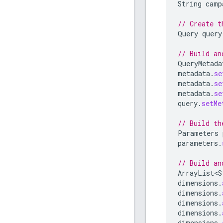
String
camp
// Create t
Query
query
// Build an
QueryMetada
metadata
.
se
metadata
.
se
metadata
.
se
query
.
setMe
// Build th
Parameters
parameters
.
// Build an
ArrayList<S
dimensions
.
dimensions
.
dimensions
.
dimensions
.
dimensions
.