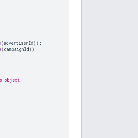
e
(
advertiserId
));
e
(
campaignId
));
s object.