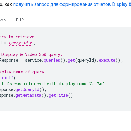
о, как
получить запрос для формирования отчетов Display &
hon
PHP
ery to retrieve.
d
=
query-id
;
 Display & Video 360 query.
Response
=
service
.
queries
().
get
(
queryId
).
execute
();
splay name of query.
printf
(
ID %s was retrieved with display name %s.%n"
,
sponse
.
getQueryId
(),
sponse
.
getMetadata
().
getTitle
()