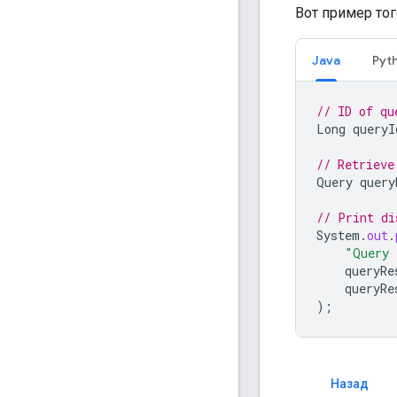
Вот пример тог
Java
Pyt
// ID of qu
Long
queryI
// Retrieve
Query
query
// Print di
System
.
out
.
"Query 
queryRe
queryRe
);
Назад