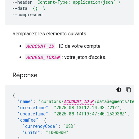
--header
'Content-Type: application/json'
\
--data
'{}'
\
Remplacez les éléments suivants :
ACCOUNT_ID
: ID de votre compte
ACCESS_TOKEN
: votre jeton d'accès.
Réponse
{
"name"
:
"curators/
ACCOUNT_ID
/dataSegments/tes
"createTime"
:
"2025-08-13T12:14:03.421Z"
,
"updateTime"
:
"2025-08-14T19:47:40.253938Z"
,
"cpmFee"
:
{
"currencyCode"
:
"USD"
,
"units"
:
"1000000"
},