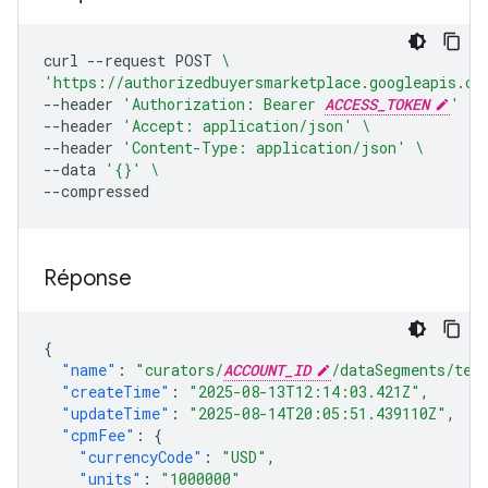
curl
--request
POST
\
'https://authorizedbuyersmarketplace.googleapis.co
--header
'Authorization: Bearer 
ACCESS_TOKEN
'
\
--header
'Accept: application/json'
\
--header
'Content-Type: application/json'
\
--data
'{}'
\
Réponse
{
"name"
:
"curators/
ACCOUNT_ID
/dataSegments/tes
"createTime"
:
"2025-08-13T12:14:03.421Z"
,
"updateTime"
:
"2025-08-14T20:05:51.439110Z"
,
"cpmFee"
:
{
"currencyCode"
:
"USD"
,
"units"
:
"1000000"