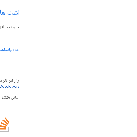
یادداشت های
با موارد جدید Apps Script آشنا شوید.
مشاهده یادداشت
جز در مواردی که غیر از این ذک
خطمشی‌های سایت Google Developers‏
تاریخ آخرین به‌روزرسانی 2026-03-03 به‌وقت ساعت هماهنگ جهانی.
وبلاگ