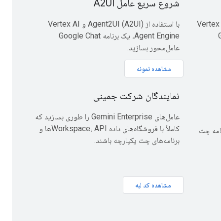
شروع سریع عامل A2UI
از Agent2Agent (A2A) و Vertex AI
با استفاده از Agent2UI (A2UI) و Vertex AI
Go
Agent Engine، یک برنامه Google Chat
عامل‌محور بسازید.
مشاهده نمونه
نمایندگان شرکت جمینی
عامل‌های Gemini Enterprise را طوری بسازید که
کاملاً با فروشگاه‌های داده Workspace، APIها و
Gemini En یک برنامه چت
برنامه‌های چت یکپارچه باشند.
مشاهده کد لبه