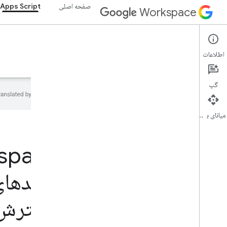
صفحه اصلی
Apps Script
Workspace
Apps Script
اطلاعات
نمای کلی
راهنما
مرجع
نمونه ها
پشتیبانی
گپ
میانای برنامه‌سازی کاربردی
صفحه اصلی
محصولات توسعه دهنده
شروع به کار
ساخت با هوش مصنوعی، ساخت با هوش
با کدها
مصنوعی
الآن امتحانش کن
گسترش 
مدل استاندارد شده‌ی Google Workspace
برای ابزارهای عامل و APIها