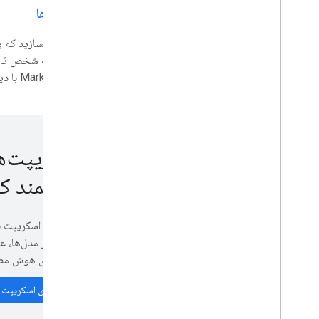
شوید
افزونه ها
گسترش، خودکار و به اشتراک گذاری
نمای کلی
افزونه ها
Marketplace با دیگران به اشتراک بگذارید.
Apps Script
برنامه های چت
درایو برنامه ها
بازار
اسکریپت‌ه
قدرتمند کن
یادداشت های انتشار
تغییرات اخیر محصول
فهرست یادداشت های انتشار
نمونه‌های اسکریپت ب
استفاده از مدل‌ها، 
در جریان باشید
ویژگی‌های هوش مصن
مشترک شدن در خبرنامه ما
به برنامه پیش نمایش برنامه نویس بپیوندید
نمونه‌های اسکریپت ب
کانال یوتیوب ما را کاوش کنید
با Google Workspace شریک شوید