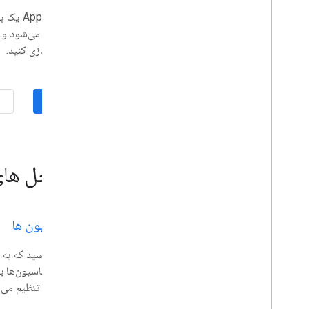
برنامه های Google Workspace
 Script
کنسول مدیریت
پشتیبانی می‌شود و 
جستجوی ابری
خودکارسازی کنید.
جیمیل
Google Calendar
Google Chat
ورود
Google Classroom
Google Docs
Google Drive
Google Forms
راه حل های
Google Keep
Google Meet
Google Sheets
اتوماسیون ها
Google Sites
Google Slides
Google Tasks
دهد. اتوماسیون‌ها با
Google Vault
زمان‌بندی تنظیم می‌
در رویدادهای Google Workspace مشترک