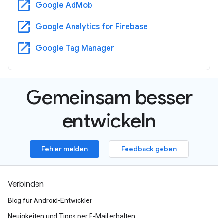
open_in_new
Google AdMob
open_in_new
Google Analytics for Firebase
open_in_new
Google Tag Manager
Gemeinsam besser
entwickeln
Fehler melden
Feedback geben
Verbinden
Blog für Android-Entwickler
Neuigkeiten und Tipps per E-Mail erhalten