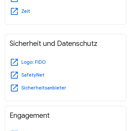
open_in_new
Zeit
Sicherheit und Datenschutz
open_in_new
Logo: FIDO
open_in_new
SafetyNet
open_in_new
Sicherheitsanbieter
Engagement