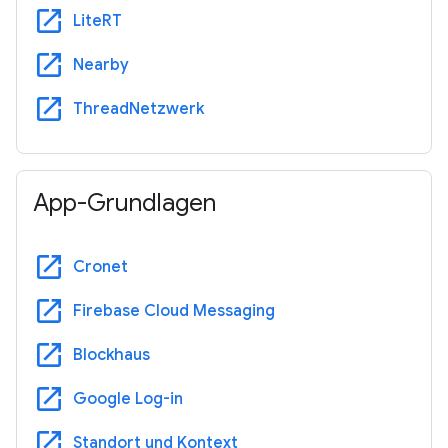
open_in_new
LiteRT
open_in_new
Nearby
open_in_new
ThreadNetzwerk
App-Grundlagen
open_in_new
Cronet
open_in_new
Firebase Cloud Messaging
open_in_new
Blockhaus
open_in_new
Google Log-in
open_in_new
Standort und Kontext