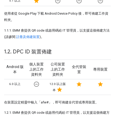
star
remove_circle_outline
remove_circle_outline
remove_circle_outline
5.1 以上
使用者從 Google Play 下載 Android Device Policy 後，即可佈建工作資
料夾。
1.1.1. EMM 會提供 QR code 或啟用碼給 IT 管理員，以支援這個佈建方法
(請參閱
註冊及佈建裝置
)。
1
.
2
.
DPC ID 裝置佈建
個人裝置
公司裝置
Android 版
全代管裝
上的工作
上的工作
專用裝置
本
置
資料夾
資料夾
remove_circle_outline
star
star
6.0 以上
12.0 以上版
star
本
在裝置設定精靈中輸入「afw#」，即可佈建全代管或專用裝置。
1.2.1. EMM 會提供 QR code 或啟用代碼給 IT 管理員，以支援這個佈建方