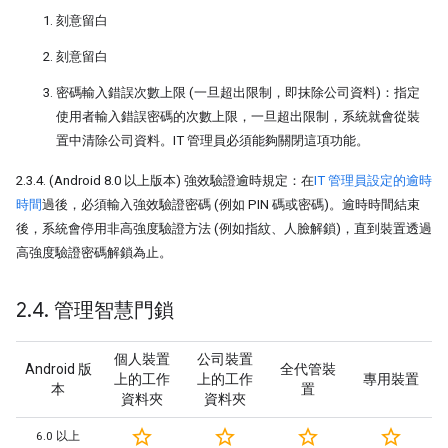
刻意留白
刻意留白
密碼輸入錯誤次數上限 (一旦超出限制，即抹除公司資料)：指定
使用者輸入錯誤密碼的次數上限，一旦超出限制，系統就會從裝
置中清除公司資料。IT 管理員必須能夠關閉這項功能。
2.3.4. (Android 8.0 以上版本) 強效驗證逾時規定：在
IT 管理員設定的逾時
時間
過後，必須輸入強效驗證密碼 (例如 PIN 碼或密碼)。逾時時間結束
後，系統會停用非高強度驗證方法 (例如指紋、人臉解鎖)，直到裝置透過
高強度驗證密碼解鎖為止。
2
.
4
.
管理智慧門鎖
個人裝置
公司裝置
Android 版
全代管裝
上的工作
上的工作
專用裝置
本
置
資料夾
資料夾
star_border
star_border
star_border
star_border
6.0 以上