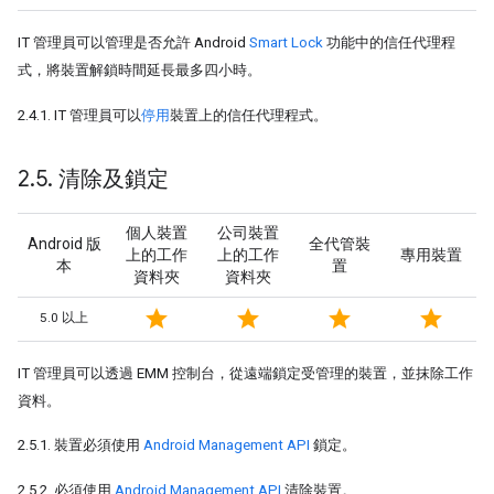
IT 管理員可以管理是否允許 Android
Smart Lock
功能中的信任代理程
式，將裝置解鎖時間延長最多四小時。
2.4.1. IT 管理員可以
停用
裝置上的信任代理程式。
2
.
5
.
清除及鎖定
個人裝置
公司裝置
Android 版
全代管裝
上的工作
上的工作
專用裝置
本
置
資料夾
資料夾
star
star
star
star
5.0 以上
IT 管理員可以透過 EMM 控制台，從遠端鎖定受管理的裝置，並抹除工作
資料。
2.5.1. 裝置必須使用
Android Management API
鎖定。
2.5.2. 必須使用
Android Management API
清除裝置。