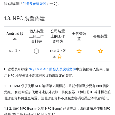
法 (請參閱「
註冊及佈建裝置
」一文)。
1
.
3
.
NFC 裝置佈建
個人裝置
公司裝置
Android 版
全代管裝
上的工作
上的工作
專用裝置
本
置
資料夾
資料夾
remove_circle_outline
star_border
star_border
6.0 以上
12.0 以上版
star_border
本
IT 管理員可根據
Play EMM API 開發人員說明文件
中定義的導入指南，使
用 NFC 標記佈建全新或已恢復原廠設定的裝置。
1.3.1. EMM 必須使用 NFC 論壇第 2 類標記，且記憶體至少要有 888 個位
元組。 佈建時必須使用佈建額外資訊，將伺服器 ID 和註冊 ID 等非機密註
冊詳細資料傳遞至裝置。註冊詳細資料不應包含密碼或憑證等私密資訊。
1.3.2. 由於 NFC Beam (又稱 NFC Bump) 已遭淘汰，因此建議您使用 NFC
標籤 (適用於 Android 10 以上版本)。