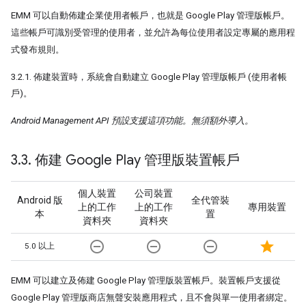
EMM 可以自動佈建企業使用者帳戶，也就是 Google Play 管理版帳戶。
這些帳戶可識別受管理的使用者，並允許為每位使用者設定專屬的應用程
式發布規則。
3.2.1. 佈建裝置時，系統會自動建立 Google Play 管理版帳戶 (使用者帳
戶)。
Android Management API 預設支援這項功能。無須額外導入。
3
.
3
.
佈建 Google Play 管理版裝置帳戶
個人裝置
公司裝置
Android 版
全代管裝
上的工作
上的工作
專用裝置
本
置
資料夾
資料夾
remove_circle_outline
remove_circle_outline
remove_circle_outline
star
5.0 以上
EMM 可以建立及佈建 Google Play 管理版裝置帳戶。裝置帳戶支援從
Google Play 管理版商店無聲安裝應用程式，且不會與單一使用者綁定。