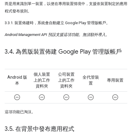
而是用來識別單一裝置，以便在專用裝置情境中，支援依裝置制定的應用
程式發布規則。
3.3.1. 裝置佈建時，系統會自動建立 Google Play 管理版帳戶。
Android Management API 預設支援這項功能。無須額外導入。
3
.
4
.
為舊版裝置佈建 Google Play 管理版帳戶
個人裝置
公司裝置
Android 版
全代管裝
上的工作
上的工作
專用裝置
本
置
資料夾
資料夾
remove_circle_outline
remove_circle_outline
remove_circle_outline
remove_circle_outline
remove_circle_outline
這項功能已淘汰。
3
.
5
.
在背景中發布應用程式