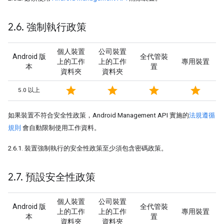
2
.
6
.
強制執行政策
個人裝置
公司裝置
Android 版
全代管裝
上的工作
上的工作
專用裝置
本
置
資料夾
資料夾
star
star
star
star
5.0 以上
如果裝置不符合安全性政策，Android Management API 實施的
法規遵循
規則
會自動限制使用工作資料。
2.6.1. 裝置強制執行的安全性政策至少須包含密碼政策。
2
.
7
.
預設安全性政策
個人裝置
公司裝置
Android 版
全代管裝
上的工作
上的工作
專用裝置
本
置
資料夾
資料夾