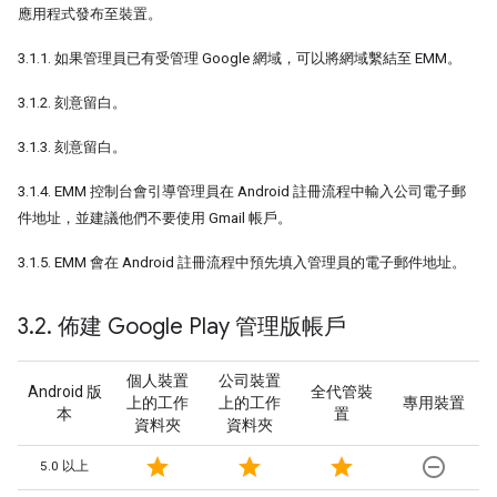
應用程式發布至裝置。
3.1.1. 如果管理員已有受管理 Google 網域，可以將網域繫結至 EMM。
3.1.2. 刻意留白。
3.1.3. 刻意留白。
3.1.4. EMM 控制台會引導管理員在 Android 註冊流程中輸入公司電子郵
件地址，並建議他們不要使用 Gmail 帳戶。
3.1.5. EMM 會在 Android 註冊流程中預先填入管理員的電子郵件地址。
3
.
2
.
佈建 Google Play 管理版帳戶
個人裝置
公司裝置
Android 版
全代管裝
上的工作
上的工作
專用裝置
本
置
資料夾
資料夾
star
star
star
remove_circle_outline
5.0 以上