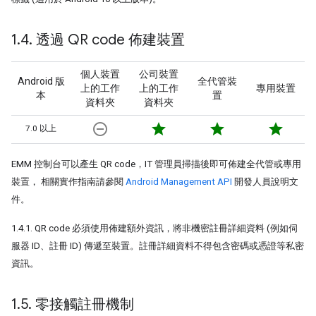
1
.
4
.
透過 QR code 佈建裝置
個人裝置
公司裝置
Android 版
全代管裝
上的工作
上的工作
專用裝置
本
置
資料夾
資料夾
remove_circle_outline
star
star
star
7.0 以上
EMM 控制台可以產生 QR code，IT 管理員掃描後即可佈建全代管或專用
裝置， 相關實作指南請參閱
Android Management API
開發人員說明文
件。
1.4.1. QR code 必須使用佈建額外資訊，將非機密註冊詳細資料 (例如伺
服器 ID、註冊 ID) 傳遞至裝置。註冊詳細資料不得包含密碼或憑證等私密
資訊。
1
.
5
.
零接觸註冊機制