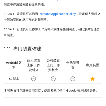
裝置中停用螢幕畫面擷取功能。
1.10.5. IT 管理員可以透過
PersonalApplicationPolicy
，設定個人資料夾
中無法安裝的應用程式封鎖清單。
1.10.6. IT 管理員可以移除工作資料夾或抹除整個裝置，藉此放棄管理公
司裝置。
1
.
11
.
專用裝置佈建
個人裝置
公司裝置
Android 版
全代管裝
上的工作
上的工作
專用裝置
本
置
資料夾
資料夾
remove_circle_outline
remove_circle_outline
remove_circle_outline
star
8.0 以上
IT 管理員可以註冊專用裝置，使用者無須使用 Google 帳戶驗證身分。