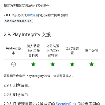
鎖定的專用裝置無法執行其他動作。
2.8.1. 預設必須使用
政策
關閉安全模式開機 (前往
safeBootDisabled
)。
2
.
9
.
Play Integrity 支援
個人裝置
公司裝置
Android 版
全代管裝
上的工作
上的工作
專用裝置
本
置
資料夾
資料夾
remove_circle_outline
star
star
star
star
系統預設會進行 Play Integrity 檢查。無須額外導入。
2.9.1. 刻意留白。
2.9.2. 刻意留白。
2.9.3. IT 管理員可以根據裝置的
SecurityRisk
值設定不同的