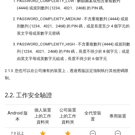
PASSWORD_COMPLEXITY_LOW - 解鎖圖案或包含重複數列
(4444) 或規則數列 (1234、4321、2468) 的 PIN 碼。
PASSWORD_COMPLEXITY_MEDIUM - 不含重複數列 (4444) 或規
則數列 (1234、4321、2468) 的 PIN 碼，或是長度至少 4 個字元的
英文字母或英數字元密碼
PASSWORD_COMPLEXITY_HIGH - 不含重複數列 (4444) 或規則數
列 (1234、4321、2468) 的 PIN 碼，長度不得少於 8 個字元；或是
由英文字母或英數字元組成，長度不得少於 6 個字元
2.1.3. 您也可以在公司擁有的裝置上，透過舊版設定強制執行其他密碼限
制。
2
.
2
.
工作安全驗證
個人裝置
公司裝置
Android 版
全代管裝
上的工作
上的工作
專用裝置
本
置
資料夾
資料夾
star
star
remove_circle_outline
remove_circle_outline
7.0 以上