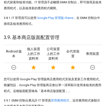
程式探索和核准功能。IT 管理員不必離開 EMM 控制台，即可搜尋及核准
應用程式，以及核准新的應用程式權限。
3.8.1. IT 管理員可以使用
Google Play 管理版 iframe
，在 EMM 控制台中
搜尋及核准應用程式。
3
.
9
.
基本商店版面配置管理
個人裝置
公司裝置
Android 版
全代管裝
上的工作
上的工作
專用裝置
本
置
資料夾
資料夾
remove_circle_outline
star
star
star
remove_circle_outline
您可以使用 Google Play 管理版商店應用程式安裝及更新工作應用程式。
根據預設，Google Play 管理版商店會以單一清單顯示使用者核准的應用
程式。這種版面配置稱為「基本商店版面配置」
。
3.9.1. EMM 控制台應允許 IT 管理員
管理應用程式
，這些應用程式會顯示