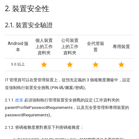
2
.
裝置安全性
2
.
1
.
裝置安全驗證
個人裝置
公司裝置
Android 版
全代管裝
上的工作
上的工作
專用裝置
本
置
資料夾
資料夾
star
star
star
star
5.0 以上
IT 管理員可以在受管理裝置上，從預先定義的 3 個複雜度層級中，設定
並強制執行裝置安全挑戰 (PIN 碼/圖案/密碼)。
2.1.1.
政策
必須強制執行管理裝置安全挑戰的設定 (工作資料夾的
parentProfilePasswordRequirements，以及完全受管理和專用裝置的
passwordRequirements)。
2.1.2. 密碼複雜度應對應至下列密碼複雜度：