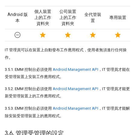
個人裝置
公司裝置
Android 版
全代管裝
上的工作
上的工作
專用裝置
本
置
資料夾
資料夾
remove_circle_outline
star
star
star
star
IT 管理員可以在裝置上自動發布工作應用程式，使用者無須進行任何操
作。
3.5.1. EMM 控制台必須使用
Android Management API
，IT 管理員才能在
受管理裝置上安裝工作應用程式。
3.5.2. EMM 控制台必須使用
Android Management API
，IT 管理員才能更
新受管理裝置上的工作應用程式。
3.5.3. EMM 控制台必須使用
Android Management API
，IT 管理員才能解
除安裝受管理裝置上的應用程式。
3
.
6
.
管理受管理的設定