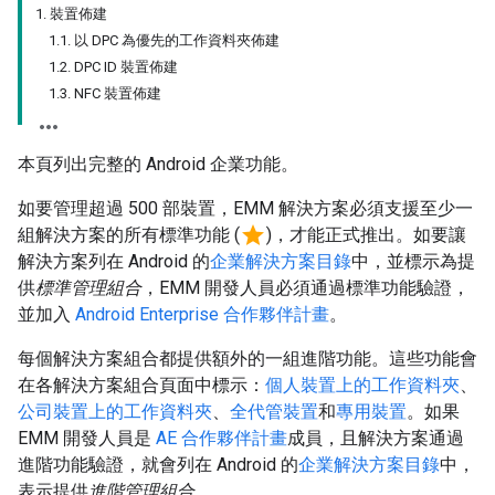
1. 裝置佈建
1.1. 以 DPC 為優先的工作資料夾佈建
1.2. DPC ID 裝置佈建
1.3. NFC 裝置佈建
本頁列出完整的 Android 企業功能。
如要管理超過 500 部裝置，EMM 解決方案必須支援至少一
star
組解決方案的所有標準功能 (
)，才能正式推出。如要讓
解決方案列在 Android 的
企業解決方案目錄
中，並標示為提
供
標準管理組合
，EMM 開發人員必須通過標準功能驗證，
並加入
Android Enterprise 合作夥伴計畫
。
每個解決方案組合都提供額外的一組進階功能。這些功能會
在各解決方案組合頁面中標示：
個人裝置上的工作資料夾
、
公司裝置上的工作資料夾
、
全代管裝置
和
專用裝置
。如果
EMM 開發人員是
AE 合作夥伴計畫
成員，且解決方案通過
進階功能驗證，就會列在 Android 的
企業解決方案目錄
中，
表示提供
進階管理組合
。