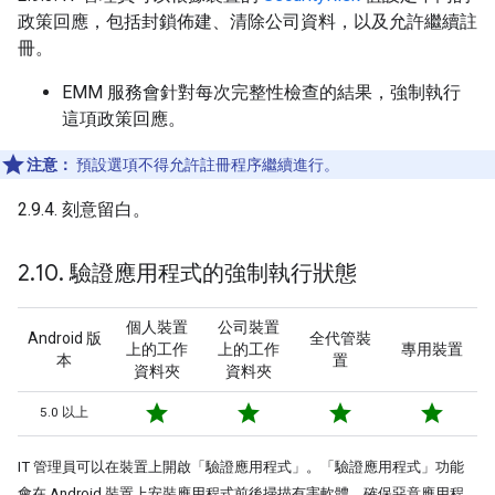
政策回應，包括封鎖佈建、清除公司資料，以及允許繼續註
冊。
EMM 服務會針對每次完整性檢查的結果，強制執行
這項政策回應。
注意：
預設選項不得允許註冊程序繼續進行。
2.9.4. 刻意留白。
2
.
10
.
驗證應用程式的強制執行狀態
個人裝置
公司裝置
Android 版
全代管裝
上的工作
上的工作
專用裝置
本
置
資料夾
資料夾
star
star
star
star
5.0 以上
IT 管理員可以在裝置上開啟「驗證應用程式」
。「驗證應用程式」功能
會在 Android 裝置上安裝應用程式前後掃描有害軟體，確保惡意應用程