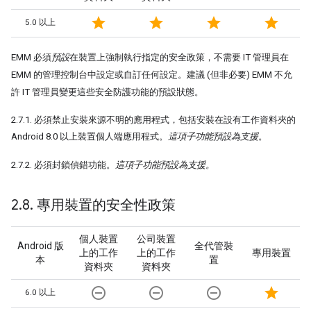
star
star
star
star
5.0 以上
EMM 必須
預設
在裝置上強制執行指定的安全政策，不需要 IT 管理員在
EMM 的管理控制台中設定或自訂任何設定。建議 (但非必要) EMM 不允
許 IT 管理員變更這些安全防護功能的預設狀態。
2.7.1. 必須禁止安裝來源不明的應用程式，包括安裝在設有工作資料夾的
Android 8.0 以上裝置個人端應用程式。
這項子功能預設為支援
。
2.7.2. 必須封鎖偵錯功能。
這項子功能預設為支援。
2
.
8
.
專用裝置的安全性政策
個人裝置
公司裝置
Android 版
全代管裝
上的工作
上的工作
專用裝置
本
置
資料夾
資料夾
remove_circle_outline
remove_circle_outline
remove_circle_outline
star
6.0 以上