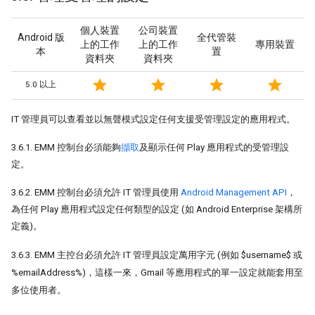
個人裝置
公司裝置
Android 版
全代管裝
上的工作
上的工作
專用裝置
本
置
資料夾
資料夾
star
star
star
star
5.0 以上
IT 管理員可以查看並以無聲模式設定任何支援受管理設定的應用程式。
3.6.1. EMM 控制台必須能夠
擷取
及顯示任何 Play 應用程式的受管理設
定。
3.6.2. EMM 控制台必須允許 IT 管理員使用
Android Management API
，
為任何 Play 應用程式設定任何類型的設定 (如 Android Enterprise 架構所
定義)。
3.6.3. EMM 主控台必須允許 IT 管理員設定萬用字元 (例如 $username$ 或
%emailAddress%)，這樣一來，Gmail 等應用程式的單一設定就能套用至
多位使用者。