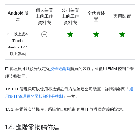
個人裝置
公司裝置
Android 版
全代管裝
上的工作
上的工作
專用裝置
本
置
資料夾
資料夾
remove_circle_outline
star
star
star
8.0 以上版本
(Pixel：
Android 7.1
以上版本)
IT 管理員可以預先設定從
授權經銷商
購買的裝置，並使用 EMM 控制台管
理這些裝置。
1.5.1. IT 管理員可以使用零接觸註冊方法佈建公司裝置，詳情請參閱「
適
用於 IT 管理員的零接觸註冊機制
」一文。
1.5.2. 裝置首次開機時，系統會自動強制套用 IT 管理員定義的設定。
1
.
6
.
進階零接觸佈建