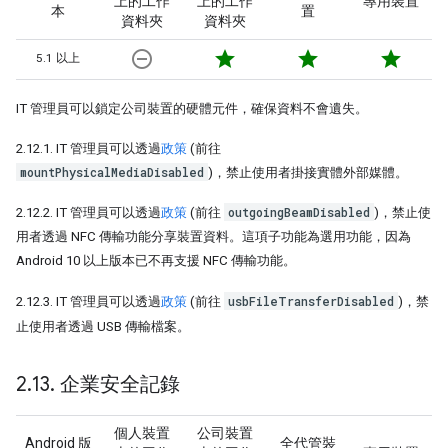
上的工作
上的工作
專用裝置
本
置
資料夾
資料夾
remove_circle_outline
star
star
star
5.1 以上
IT 管理員可以鎖定公司裝置的硬體元件，確保資料不會遺失。
2.12.1. IT 管理員可以透過
政策
(前往
mountPhysicalMediaDisabled
)，禁止使用者掛接實體外部媒體。
outgoingBeamDisabled
2.12.2. IT 管理員可以透過
政策
(前往
)，禁止使
用者透過 NFC 傳輸功能分享裝置資料。這項子功能為選用功能，因為
Android 10 以上版本已不再支援 NFC 傳輸功能。
usbFileTransferDisabled
2.12.3. IT 管理員可以透過
政策
(前往
)，禁
止使用者透過 USB 傳輸檔案。
2
.
13
.
企業安全記錄
個人裝置
公司裝置
Android 版
全代管裝