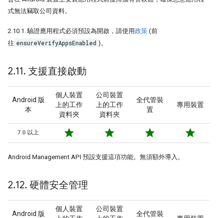
式無法竊取公司資料。
2.10.1. 驗證應用程式必須預設為開啟，請使用
政策
(前
ensureVerifyAppsEnabled
往
)。
2
.
11
.
支援直接啟動
個人裝置
公司裝置
Android 版
全代管裝
上的工作
上的工作
專用裝置
本
置
資料夾
資料夾
star
star
star
star
7.0 以上
Android Management API 預設支援這項功能。無須額外導入。
2
.
12
.
硬體安全管理
個人裝置
公司裝置
Android 版
全代管裝