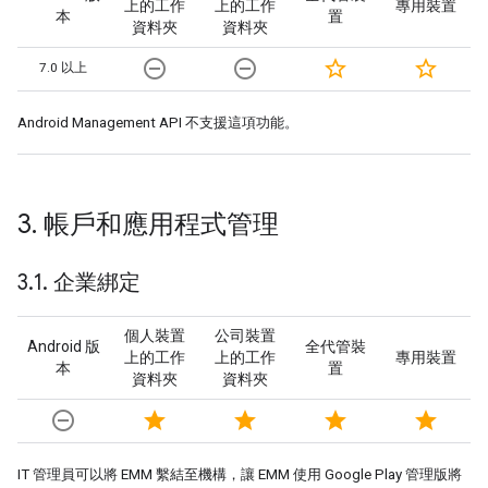
上的工作
上的工作
專用裝置
本
置
資料夾
資料夾
remove_circle_outline
remove_circle_outline
star_border
star_border
7.0 以上
Android Management API 不支援這項功能。
3
.
帳戶和應用程式管理
3
.
1
.
企業綁定
個人裝置
公司裝置
Android 版
全代管裝
上的工作
上的工作
專用裝置
本
置
資料夾
資料夾
remove_circle_outline
star
star
star
star
IT 管理員可以將 EMM 繫結至機構，讓 EMM 使用 Google Play 管理版將