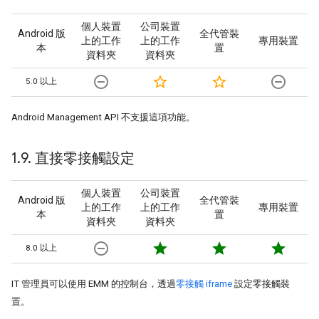
個人裝置
公司裝置
Android 版
全代管裝
上的工作
上的工作
專用裝置
本
置
資料夾
資料夾
remove_circle_outline
star_border
star_border
remove_circle_outline
5.0 以上
Android Management API 不支援這項功能。
1
.
9
.
直接零接觸設定
個人裝置
公司裝置
Android 版
全代管裝
上的工作
上的工作
專用裝置
本
置
資料夾
資料夾
remove_circle_outline
star
star
star
8.0 以上
IT 管理員可以使用 EMM 的控制台，透過
零接觸 iframe
設定零接觸裝
置。