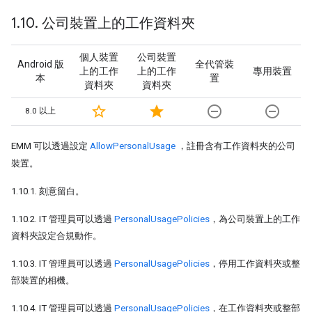
1
.
10
.
公司裝置上的工作資料夾
個人裝置
公司裝置
Android 版
全代管裝
上的工作
上的工作
專用裝置
本
置
資料夾
資料夾
star_border
star
remove_circle_outline
remove_circle_outline
8.0 以上
EMM 可以透過設定
AllowPersonalUsage
，註冊含有工作資料夾的公司
裝置。
1.10.1. 刻意留白。
1.10.2. IT 管理員可以透過
PersonalUsagePolicies
，為公司裝置上的工作
資料夾設定合規動作。
1.10.3. IT 管理員可以透過
PersonalUsagePolicies
，停用工作資料夾或整
部裝置的相機。
1.10.4. IT 管理員可以透過
PersonalUsagePolicies
，在工作資料夾或整部