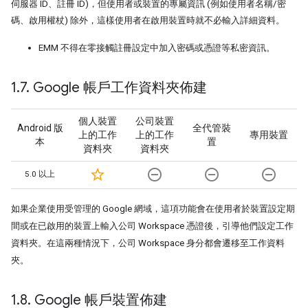
伺服器 ID、註冊 ID)，但使用者或裝置的專屬資訊 (例如使用者名稱/密
碼、啟用權杖) 除外，這樣使用者在啟用裝置時就不必輸入詳細資料。
EMM 不得在零接觸註冊設定中加入密碼或憑證等私密資訊。
1
.
7
.
Google 帳戶工作資料夾佈建
個人裝置
公司裝置
Android 版
全代管裝
上的工作
上的工作
專用裝置
本
置
資料夾
資料夾
star_border
remove_circle_outline
remove_circle_outline
remove_circle_outline
5.0 以上
如果企業使用受管理的 Google 網域，這項功能會在使用者於裝置設定期
間或在已啟用的裝置上輸入公司 Workspace 憑證後，引導他們設定工作
資料夾。在這兩種情況下，公司 Workspace 身分都會遷移至工作資料
夾。
1
.
8
.
Google 帳戶裝置佈建