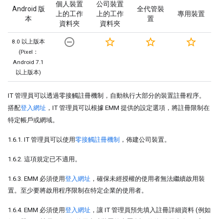
個人裝置
公司裝置
Android 版
全代管裝
上的工作
上的工作
專用裝置
本
置
資料夾
資料夾
remove_circle_outline
star_border
star_border
star_border
8.0 以上版本
(Pixel：
Android 7.1
以上版本)
IT 管理員可以透過零接觸註冊機制，自動執行大部分的裝置註冊程序。
搭配
登入網址
，IT 管理員可以根據 EMM 提供的設定選項，將註冊限制在
特定帳戶或網域。
1.6.1. IT 管理員可以使用
零接觸註冊機制
，佈建公司裝置。
1.6.2. 這項規定已不適用。
1.6.3. EMM 必須使用
登入網址
，確保未經授權的使用者無法繼續啟用裝
置。至少要將啟用程序限制在特定企業的使用者。
1.6.4. EMM 必須使用
登入網址
，讓 IT 管理員預先填入註冊詳細資料 (例如