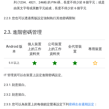
列 (1234、4321、2468) 的 PIN 碼，長度不得少於 8 個字元；或是
由英文字母或英數字元組成，長度不得少於 6 個字元
2.2.3. 您也可以透過舊版設定強制執行其他密碼限制
2
.
3
.
進階密碼管理
個人裝置
公司裝置
Android 版
全代管裝
上的工作
上的工作
專用裝置
本
置
資料夾
資料夾
star
star
star
star_border
5.0 以上
IT 管理員可以在裝置上設定進階密碼設定。
2.3.1. 刻意留白。
2.3.2. 刻意留白。
2.3.3. 您可以為裝置上的每個鎖定螢幕設定下列
密碼生命週期設定
：