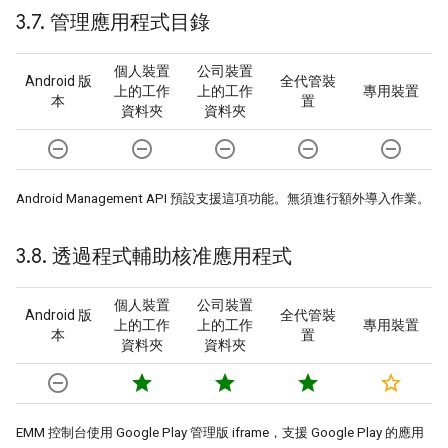
3
.
7
.
管理應用程式目錄
個人裝置
公司裝置
Android 版
全代管裝
上的工作
上的工作
專用裝置
本
置
資料夾
資料夾
remove_circle_outline
remove_circle_outline
remove_circle_outline
remove_circle_outline
remove_circle_outline
Android Management API 預設支援這項功能。無須進行額外導入作業。
3
.
8
.
透過程式輔助核准應用程式
個人裝置
公司裝置
Android 版
全代管裝
上的工作
上的工作
專用裝置
本
置
資料夾
資料夾
remove_circle_outline
star
star
star
star_border
EMM 控制台使用 Google Play 管理版 iframe，支援 Google Play 的應用