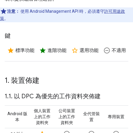
注意：
使用 Android Management API 時，必須遵守
許可用途政
策
。
鍵
star
star
star_border
remove_circle_outline
標準功能
進階功能
選用功能
不適用
1
.
裝置佈建
1
.
1
.
以 DPC 為優先的工作資料夾佈建
個人裝置
公司裝置
Android 版
全代管裝
上的工作
上的工作
專用裝置
本
置
資料夾
資料夾