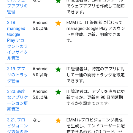
star
3.17. ウェ
なし
IT 管理者は、EMM コンソール
ブアプリの
でウェブアプリを作成して配布
管理
できます。
star
3.18.
Android
EMM は、IT 管理者に代わって
managed
5.0 以降
managed Google Play アカウン
Google
トを作成、更新、削除できま
Play アカ
す。
ウントのラ
イフサイク
ル管理
star
3.19. アプ
Android
IT 管理者は、特定のアプリに対
リのトラッ
5.0 以降
して一連の開発トラックを設定
ク管理
できます。
star
3.20. 高度
Android
IT 管理者は、アプリを直ちに更
なアプリケ
5.0 以降
新するか、更新を 90 日間延期
ーション更
するかを設定できます。
新管理
star
3.21. プロ
なし
EMM はプロビジョニング構成
ビジョニン
を生成し、エンドユーザーに配
グ方法の管
布できる形式（QR コード、ゼ