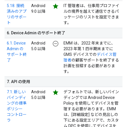
star
5.18. 接続
Android
IT 管理者は、仕事用プロファイ
済みのアプ
9.0 以降
ルの境界を越えて通信できるパ
リのサポー
ッケージのリストを設定できま
ト
す。
6
.
Device Admin のサポート終了
remove_circle_outline
6.1. Device
Android
EMM は、2022 年末までに、
Admin の
5.0 以降
2023 年第 1 四半期末までに
サポート終
GMS デバイスでの
デバイス管
了
理者
の顧客サポートを終了する
計画を投稿する必要がありま
す。
7
.
API の使用
star
7.1. 新しい
Android
デフォルトでは、新しいバイン
バインディ
5.0 以降
ディングでは Android Device
ングの標準
Policy を使用してデバイスを管
ポリシー
理する必要があります。EMM
コントロー
は、[詳細設定] などの見出しの
ラ
下にある設定エリアで、カスタ
ム DPC を使用してデバイスを