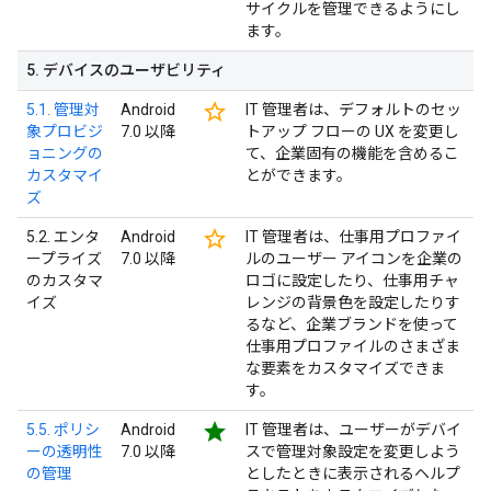
サイクルを管理できるようにし
ます。
5
.
デバイスのユーザビリティ
star_border
5.1. 管理対
Android
IT 管理者は、デフォルトのセッ
象プロビジ
7.0 以降
トアップ フローの UX を変更し
ョニングの
て、企業固有の機能を含めるこ
カスタマイ
とができます。
ズ
star_border
5.2. エンタ
Android
IT 管理者は、仕事用プロファイ
ープライズ
7.0 以降
ルのユーザー アイコンを企業の
のカスタマ
ロゴに設定したり、仕事用チャ
イズ
レンジの背景色を設定したりす
るなど、企業ブランドを使って
仕事用プロファイルのさまざま
な要素をカスタマイズできま
す。
star
5.5. ポリシ
Android
IT 管理者は、ユーザーがデバイ
ーの透明性
7.0 以降
スで管理対象設定を変更しよう
の管理
としたときに表示されるヘルプ