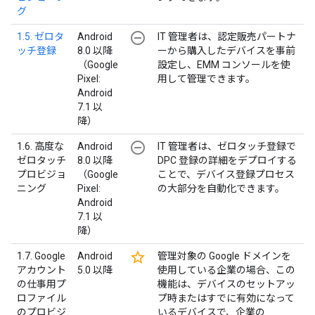
グ
remove_circle_outline
1.5. ゼロタ
Android
IT 管理者は、認定販売パートナ
ッチ登録
8.0 以降
ーから購入したデバイスを事前
（Google
設定し、EMM コンソールを使
Pixel:
用して管理できます。
Android
7.1 以
降）
remove_circle_outline
1.6. 高度な
Android
IT 管理者は、ゼロタッチ登録で
ゼロタッチ
8.0 以降
DPC 登録の詳細をデプロイする
プロビジョ
（Google
ことで、デバイス登録プロセス
ニング
Pixel:
の大部分を自動化できます。
Android
7.1 以
降）
star_border
1.7. Google
Android
管理対象の Google ドメインを
アカウント
5.0 以降
使用している企業の場合、この
の仕事用プ
機能は、デバイスのセットアッ
ロファイル
プ時またはすでに有効になって
のプロビジ
いるデバイスで、企業の