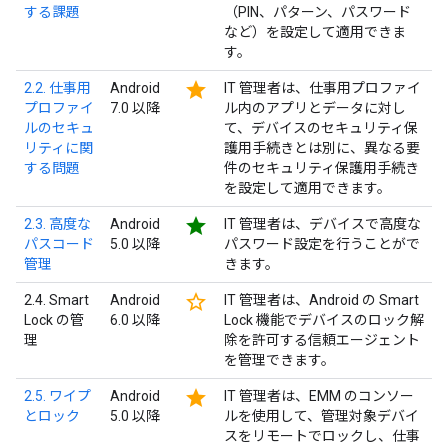
する課題
（PIN、パターン、パスワード
など）を設定して適用できま
す。
star
2.2. 仕事用
Android
IT 管理者は、仕事用プロファイ
プロファイ
7.0 以降
ル内のアプリとデータに対し
ルのセキュ
て、デバイスのセキュリティ保
リティに関
護用手続きとは別に、異なる要
する問題
件のセキュリティ保護用手続き
を設定して適用できます。
star
2.3. 高度な
Android
IT 管理者は、デバイスで高度な
パスコード
5.0 以降
パスワード設定を行うことがで
管理
きます。
star_border
2.4. Smart
Android
IT 管理者は、Android の Smart
Lock の管
6.0 以降
Lock 機能でデバイスのロック解
理
除を許可する信頼エージェント
を管理できます。
star
2.5. ワイプ
Android
IT 管理者は、EMM のコンソー
とロック
5.0 以降
ルを使用して、管理対象デバイ
スをリモートでロックし、仕事