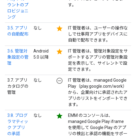
ウントのプ
す。
ロビジョニ
ング
star
3.5. アプリ
なし
IT 管理者は、ユーザーの操作な
の自動配布
しで仕事用アプリをデバイスに
自動で配布できます。
star
3.6. 管理対
Android
IT 管理者は、管理対象設定をサ
象設定の管
5.0 以降
ポートするアプリの管理対象設
理
定を表示して、サイレントで設
定できます。
remove_circle_outline
3.7. アプリ
なし
IT 管理者は、managed Google
カタログの
Play（play.google.com/work）
管理
から、企業向けに承認されたア
プリのリストをインポートでき
ます。
star
3.8. プログ
なし
EMM のコンソールは、
ラマティッ
managed Google Play iframe
ク アプリ
を使用して Google Play のアプ
の承認
リの検出と承認の機能をサポー