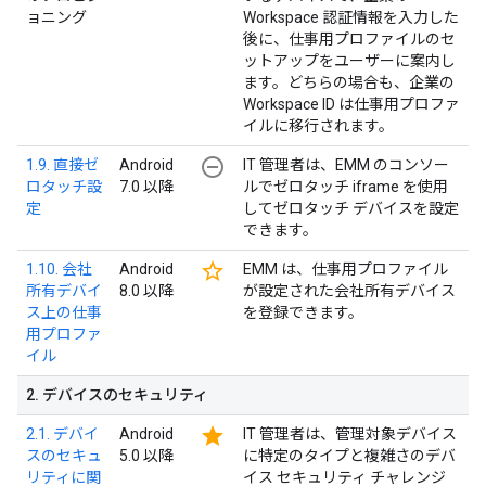
ョニング
Workspace 認証情報を入力した
後に、仕事用プロファイルのセ
ットアップをユーザーに案内し
ます。どちらの場合も、企業の
Workspace ID は仕事用プロファ
イルに移行されます。
remove_circle_outline
1.9. 直接ゼ
Android
IT 管理者は、EMM のコンソー
ロタッチ設
7.0 以降
ルでゼロタッチ iframe を使用
定
してゼロタッチ デバイスを設定
できます。
star_border
1.10. 会社
Android
EMM は、仕事用プロファイル
所有デバイ
8.0 以降
が設定された会社所有デバイス
ス上の仕事
を登録できます。
用プロファ
イル
2
.
デバイスのセキュリティ
star
2.1. デバイ
Android
IT 管理者は、管理対象デバイス
スのセキュ
5.0 以降
に特定のタイプと複雑さのデバ
リティに関
イス セキュリティ チャレンジ