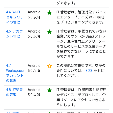
グできます。
star
4.4. Wi-Fi
Android
IT 管理者は、管理対象デバイス
セキュリテ
6.0 以降
にエンタープライズ Wi-Fi 構成
ィの管理
をプロビジョニングできます。
star
4.6. アカウ
Android
IT 管理者は、承認されていない
ント管理
5.0 以降
企業アカウントが SaaS ストレ
ージ、生産性向上アプリ、メー
ルなどのサービスの企業データ
を操作できないようにすること
ができます。
star_border
4.7.
Android
この機能は非推奨です。交換の
Workspace
5.0 以降
要件については、
3.23.
を参照
アカウント
してください。
の管理
star
4.8. 証明書
Android
IT 管理者は、ID 証明書と認証局
の管理
5.0 以降
をデバイスにデプロイして、企
業リソースにアクセスできるよ
うにします。