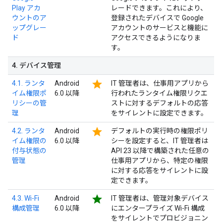
Play アカ
レードできます。これにより、
ウントのア
登録されたデバイスで Google
ップグレー
アカウントのサービスと機能に
ド
アクセスできるようになりま
す。
4
.
デバイス管理
star
4.1. ランタ
Android
IT 管理者は、仕事用アプリから
イム権限ポ
6.0 以降
行われたランタイム権限リクエ
リシーの管
ストに対するデフォルトの応答
理
をサイレントに設定できます。
star
4.2. ランタ
Android
デフォルトの実行時の権限ポリ
イム権限の
6.0 以降
シーを設定すると、IT 管理者は
付与状態の
API 23 以降で構築された任意の
管理
仕事用アプリから、特定の権限
に対する応答をサイレントに設
定できます。
star
4.3. Wi-Fi
Android
IT 管理者は、管理対象デバイス
構成管理
6.0 以降
にエンタープライズ Wi-Fi 構成
をサイレントでプロビジョニン