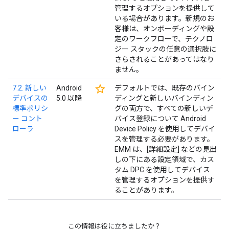
管理するオプションを提供して
いる場合があります。新規のお
客様は、オンボーディングや設
定のワークフローで、テクノロ
ジー スタックの任意の選択肢に
さらされることがあってはなり
ません。
star_border
7.2. 新しい
Android
デフォルトでは、既存のバイン
デバイスの
5.0 以降
ディングと新しいバインディン
標準ポリシ
グの両方で、すべての新しいデ
ー コント
バイス登録について Android
ローラ
Device Policy を使用してデバイ
スを管理する必要があります。
EMM は、[詳細設定] などの見出
しの下にある設定領域で、カス
タム DPC を使用してデバイス
を管理するオプションを提供す
ることがあります。
この情報は役に立ちましたか？