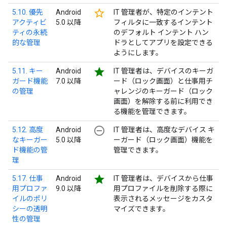
star_border
5.10. 優先
Android
IT 管理者が、特定のインテント
アクティビ
5.0 以降
フィルタに一致するインテント
ティの永続
のデフォルト インテント ハン
的な管理
ドラとしてアプリを設定できる
ようにします。
star
5.11. キー
Android
IT 管理者は、デバイスのキーガ
ガード機能
7.0 以降
ード（ロック画面）と仕事用チ
の管理
ャレンジのキーガード（ロック
画面）を解除する前に利用でき
る機能を管理できます。
remove_circle_outline
5.12. 高度
Android
IT 管理者は、高度なデバイス キ
なキーガー
5.0 以降
ーガード（ロック画面）機能を
ド機能の管
管理できます。
理
star
5.17. 仕事
Android
IT 管理者は、デバイスから仕事
用プロファ
9.0 以降
用プロファイルを削除する際に
イルのポリ
表示されるメッセージをカスタ
シーの透明
マイズできます。
性の管理