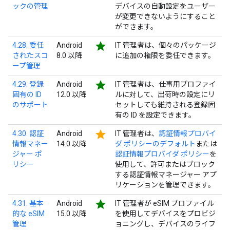
ックの管理
デバイスの自動設定をユーザー
が変更できないようにすること
ができます。
star
4.28. 委任
Android
IT 管理者は、個々のパッケージ
されたスコ
8.0 以降
に追加の権限を委任できます。
ープ管理
star
4.29. 登録
Android
IT 管理者は、仕事用プロファイ
固有の ID
12.0 以降
ルに対して、出荷時の設定にリ
のサポート
セットしても維持される登録固
有の ID を設定できます。
star
4.30. 認証
Android
IT 管理者は、
認証情報プロバイ
情報マネー
14.0 以降
ダ ポリシーのデフォルト
または
ジャー ポ
認証情報プロバイダ ポリシー
を
リシー
使用して、許可またはブロック
する認証情報マネージャー アプ
リケーションを管理できます。
star
4.31. 基本
Android
IT 管理者が eSIM プロファイル
的な eSIM
15.0 以降
を使用してデバイスをプロビジ
管理
ョニングし、デバイスのライフ