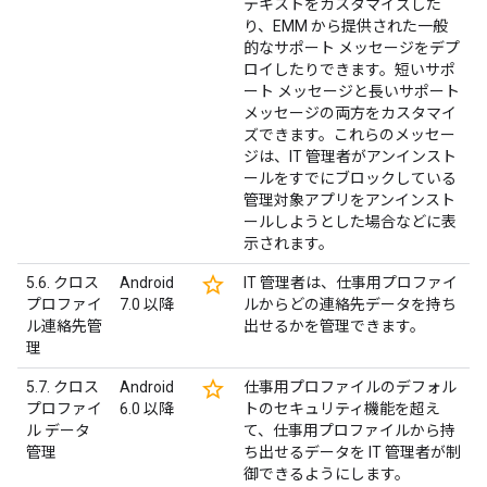
テキストをカスタマイズした
り、EMM から提供された一般
的なサポート メッセージをデプ
ロイしたりできます。短いサポ
ート メッセージと長いサポート
メッセージの両方をカスタマイ
ズできます。これらのメッセー
ジは、IT 管理者がアンインスト
ールをすでにブロックしている
管理対象アプリをアンインスト
ールしようとした場合などに表
示されます。
star_border
5.6. クロス
Android
IT 管理者は、仕事用プロファイ
プロファイ
7.0 以降
ルからどの連絡先データを持ち
ル連絡先管
出せるかを管理できます。
理
star_border
5.7. クロス
Android
仕事用プロファイルのデフォル
プロファイ
6.0 以降
トのセキュリティ機能を超え
ル データ
て、仕事用プロファイルから持
管理
ち出せるデータを IT 管理者が制
御できるようにします。