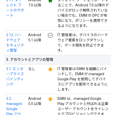
star
2.11. ダイ
Android
ダイレクト ブートをサポートす
レクト ブ
7.0 以降
ることで、Android 7.0 以降のデ
ートのサポ
バイスがロック解除されていな
ート
い場合でも、EMM の DPC が有
効になり、ポリシーを適用でき
るようになります。
remove_circle_outline
2.12. ハー
Android
IT 管理者は、デバイスのハード
ドウェア
5.1 以降
ウェア要素をロックダウンし
セキュリテ
て、データ損失を防止できま
ィ管理
す。
3
.
アカウントとアプリの管理
star
3.1. エンタ
なし
IT 管理者は EMM を組織にバイ
ープライズ
ンドして、EMM が managed
バインディ
Google Play を使用してデバイ
ング
スにアプリを配布できるように
します。
star
3.2.
Android
EMM は、managed Google
managed
5.0 以降
Play アカウントと呼ばれる企業
Google
ユーザー アカウントをサイレン
Play アカ
トでプロビジョニングできま