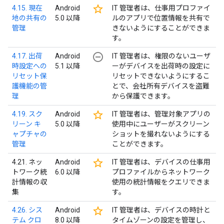
star_border
4.15. 現在
Android
IT 管理者は、仕事用プロファイ
地の共有の
5.0 以降
ルのアプリで位置情報を共有で
管理
きないようにすることができま
す。
remove_circle_outline
4.17. 出荷
Android
IT 管理者は、権限のないユーザ
時設定への
5.1 以降
ーがデバイスを出荷時の設定に
リセット保
リセットできないようにするこ
護機能の管
とで、会社所有デバイスを盗難
理
から保護できます。
star_border
4.19. スク
Android
IT 管理者は、管理対象アプリの
リーン キ
5.0 以降
使用中にユーザーがスクリーン
ャプチャの
ショットを撮れないようにする
管理
ことができます。
star_border
4.21. ネッ
Android
IT 管理者は、デバイスの仕事用
トワーク統
6.0 以降
プロファイルからネットワーク
計情報の収
使用の統計情報をクエリできま
集
す。
star_border
4.26. シス
Android
IT 管理者は、デバイスの時計と
テム クロ
8.0 以降
タイムゾーンの設定を管理し、