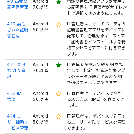
star
4.9. 高度な
Android
特定の管理対象アプリが使用す
証明書管理
7.0 以降
る証明書を IT 管理者がサイレン
トで選択できるようにします。
star_border
4.10. 委任
Android
IT 管理者は、サードパーティの
された証明
6.0 以降
証明書管理アプリをデバイスに
書管理
配布して、管理対象キーストア
に証明書をインストールする特
権アクセスをアプリに付与でき
ます。
star
4.11. 高度
Android
IT 管理者が常時接続 VPN を指
な VPN 管
7.0 以降
定して、指定した管理対象アプ
理
リのデータが設定済みの VPN
を通過するようにできます。
star_border
4.12. IME
Android
IT 管理者は、デバイスで許可す
管理
5.0 以降
る入力方式（IME）を管理でき
ます。
star_border
4.14. ユー
Android
IT 管理者は、デバイスで許可す
ザー補助サ
5.0 以降
るユーザー補助サービスを管理
ービス管理
できます。