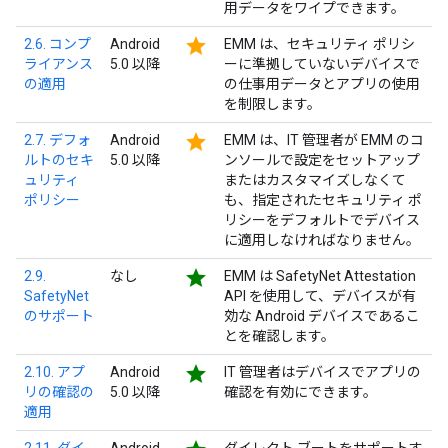
用データをワイプできます。
star
2.6. コンプ
Android
EMM は、セキュリティ ポリシ
ライアンス
5.0 以降
ーに準拠していないデバイスで
の適用
の仕事用データとアプリの使用
を制限します。
star
2.7. デフォ
Android
EMM は、IT 管理者が EMM のコ
ルトのセキ
5.0 以降
ンソールで設定をセットアップ
ュリティ
またはカスタマイズしなくて
ポリシー
も、指定されたセキュリティ ポ
リシーをデフォルトでデバイス
に適用しなければなりません。
star
2.9.
なし
EMM は SafetyNet Attestation
SafetyNet
API を使用して、デバイスが有
のサポート
効な Android デバイスであるこ
とを確認します。
star
2.10. アプ
Android
IT 管理者はデバイスでアプリの
リの確認の
5.0 以降
確認を有効にできます。
適用