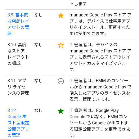
トします
star
3.9. 基本的
なし
managed Google Play ストア ア
な店舗レイ
プリは、デバイスで仕事用アプ
アウトの管
リをインストール、更新するた
理
めに使用できます。
star_border
3.10. 高度
なし
IT 管理者は、デバイスの
なストア
managed Google Play ストア ア
レイアウト
プリに表示されるストアのレイ
の構成
アウトをカスタマイズできま
す。
remove_circle_outline
3.11. アプ
なし
IT 管理者は、EMM のコンソー
リ ライセ
ルから managed Google Play で
ンスの管理
購入したアプリのライセンスを
表示、管理できます。
star
3.12.
なし
IT 管理者は、Google Play
Google ホ
Console ではなく、EMM コン
スト型限定
ソールから Google がホストす
公開アプリ
る限定公開アプリを更新できま
の管理
す。