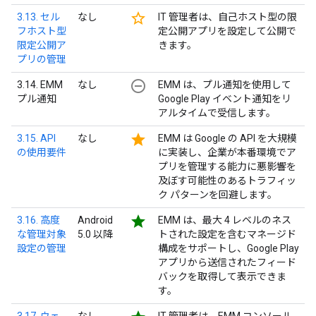
star_border
3.13. セル
なし
IT 管理者は、自己ホスト型の限
フホスト型
定公開アプリを設定して公開で
限定公開ア
きます。
プリの管理
remove_circle_outline
3.14. EMM
なし
EMM は、プル通知を使用して
プル通知
Google Play イベント通知をリ
アルタイムで受信します。
star
3.15. API
なし
EMM は Google の API を大規模
の使用要件
に実装し、企業が本番環境でア
プリを管理する能力に悪影響を
及ぼす可能性のあるトラフィッ
ク パターンを回避します。
star
3.16. 高度
Android
EMM は、最大 4 レベルのネス
な管理対象
5.0 以降
トされた設定を含むマネージド
設定の管理
構成をサポートし、Google Play
アプリから送信されたフィード
バックを取得して表示できま
す。