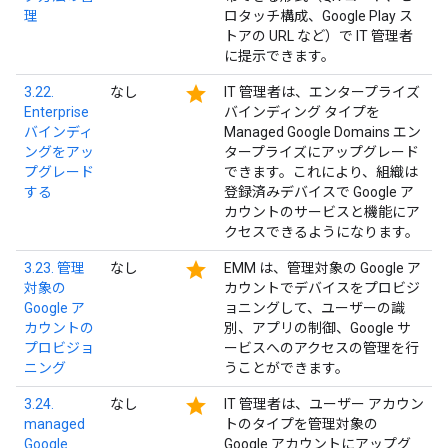
理
ロタッチ構成、Google Play ス
トアの URL など）で IT 管理者
に提示できます。
star
3.22.
なし
IT 管理者は、エンタープライズ
Enterprise
バインディング タイプを
バインディ
Managed Google Domains エン
ングをアッ
タープライズにアップグレード
プグレード
できます。これにより、組織は
する
登録済みデバイスで Google ア
カウントのサービスと機能にア
クセスできるようになります。
star
3.23. 管理
なし
EMM は、管理対象の Google ア
対象の
カウントでデバイスをプロビジ
Google ア
ョニングして、ユーザーの識
カウントの
別、アプリの制御、Google サ
プロビジョ
ービスへのアクセスの管理を行
ニング
うことができます。
star
3.24.
なし
IT 管理者は、ユーザー アカウン
managed
トのタイプを管理対象の
Google
Google アカウントにアップグ