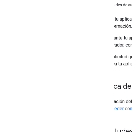
Solicitudes de a
Cuando tu aplica
Distribución y administración de
apps
esa información.
Descripción general
Si mediante tu a
Buscar apps públicas
identificador, c
Compatibilidad con apps privadas
Compatibilidad con aplicaciones web
Cada solicitud q
Distribuir apps
identifica tu apl
Configurar apps
Recuperar comentarios de apps
Cómo actualizar apps
Acerca de 
Cómo depurar las instalaciones y
actualizaciones de apps
Borrar apps
Tu aplicación d
usa
Acceder co
Componentes de IU
Iframe de Google Play administrado
Solicitude
Iframe de configuración administrada