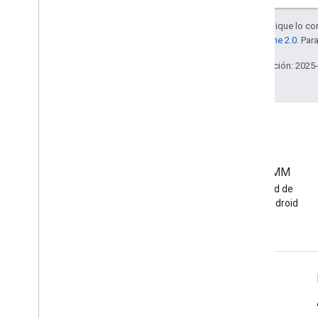
Salvo que se indique lo con
la
licencia Apache 2.0
. Par
Última actualización: 2025
Comunidad de EMM
Únete a la comunidad de
desarrolladores de Android
EMM
Información de Android Enterprise
Para clientes empresariales