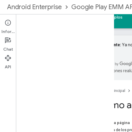
Android Enterprise
Google Play EMM AP
Página principal
Guías
Referencia
Ejemplos
Información
Importante:
Ya no
Chat
Regístrate en la comunidad de EMM
API
traducciones real
Comenzar
Tipos de administración
Crea una vinculación empresarial
Página principal
Cómo actualizar una empresa
Cómo au
Identidades y cuentas de usuario
Implementa cuentas de usuario
Actualiza cuentas de usuario
En esta página
Aprovisionar dispositivos
Acerca de los pr
Configurar las notificaciones de EMM