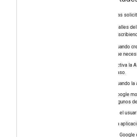
Iframe de Zero-touch
Diseños personalizados de Play Store
Todas las solici
Los detalles del
estás escribiend
.
.
.
Mejora el rendimiento
Cuando cre
Autoriza solicitudes
que necesi
Enviar solicitudes por lotes
Activa la 
paso.
Condiciones del Servicio
Cuando la 
Google mo
algunos de
Si el usuar
La aplicaci
Si Google 