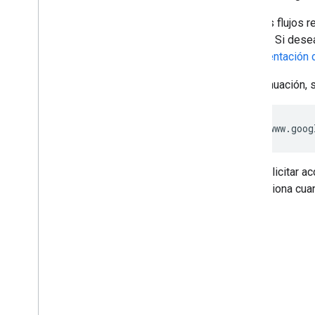
Algunos flujos 
acceso. Si desea
documentación d
A continuación,
https://www.goog
Para solicitar a
proporciona cuan