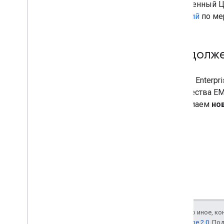
Удалить приложения
собственный Ц
функций
по ме
Компоненты пользовательского
интерфейса
Управляемый iframe Google Play
Продолже
Управляемые конфигурации iframe
Бесконтактный iframe
Android Enter
Индивидуальные макеты магазинов
сообщества EM
принимаем
но
Как
.
.
.
Повышение эффективности
Авторизация запросов
Отправка пакетных запросов
Условия использования
Если не указано иное, к
лицензии Apache 2.0
. По