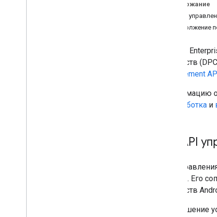
Содержание
пользователей
Об API управлен
Предоставление устройств
Продолжение по
Настройте уведомления EMM
Android Enterp
устройств (DP
Управление приложениями и их
распространение
Management AP
Обзор
Информацию о 
Найдите общедоступные
приложения
«Разработка
и
Поддержка частных приложений
Поддержка веб-приложений
Распространение приложений
Об API уп
Настройка приложений
Получить отзыв о приложении
API управлени
Обновление приложений
,
Android. Его с
Обновление приложений
устройств Andr
Отладка установки и обновления
приложения
,
Отладка установки и
обновления приложения
Это решение у