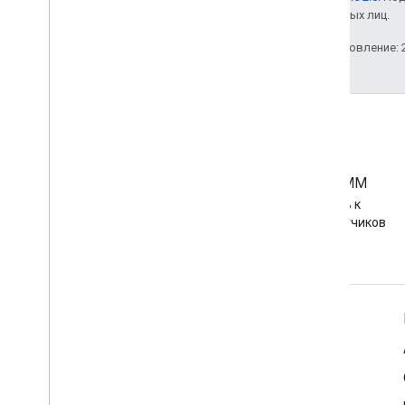
аффилированных лиц.
Последнее обновление: 2
Сообщество ЭММ
Присоединяйтесь к
сообществу разработчиков
Android EMM
Информация об Android для предприятий
Для корпоративных клиентов
Для разработчиков приложений