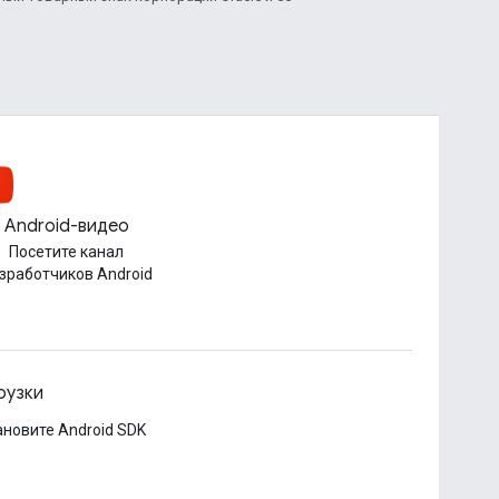
Android-видео
Посетите канал
зработчиков Android
рузки
ановите Android SDK