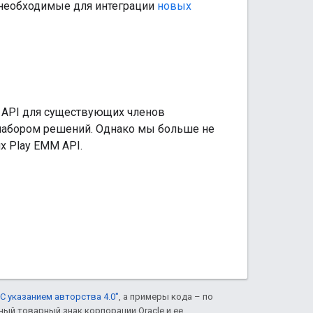
, необходимые для интеграции
новых
M API для существующих членов
набором решений. Однако мы больше не
 Play EMM API.
С указанием авторства 4.0"
, а примеры кода – по
нный товарный знак корпорации Oracle и ее