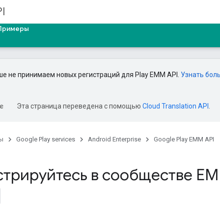
I
Примеры
е не принимаем новых регистраций для Play EMM API.
Узнать бол
Эта страница переведена с помощью
Cloud Translation API
.
ы
Google Play services
Android Enterprise
Google Play EMM API
стрируйтесь в сообществе E