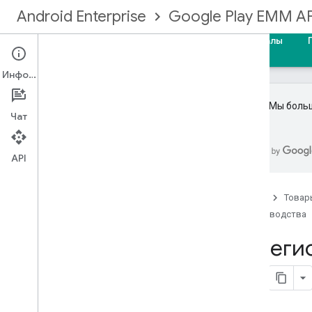
Android Enterprise
Google Play EMM AP
Главная
Руководства
Справочные материалы
Информация
Важно!
Мы больш
Чат
Зарегистрируйтесь в сообществе
EMM
API
Начать
Главная
Товар
Типы управления
Руководства
Создание корпоративной привязки
Модернизация предприятия
Зареги
Идентификаторы и учетные записи
пользователей
Реализовать учетные записи
пользователей
Обновление учетных записей