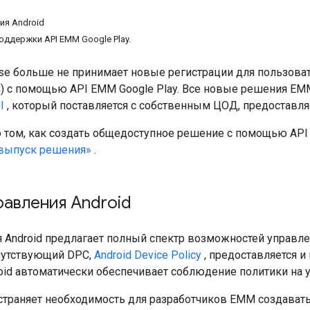
ия Android
ддержки API EMM Google Play.
rise больше не принимает новые регистрации для пользов
C) с помощью API EMM Google Play. Все новые решения E
I
, который поставляется с собственным ЦОД, предоставл
том, как создать общедоступное решение с помощью API уп
выпуск решения»
.
равления Android
я Android предлагает полный спектр возможностей управл
опутствующий DPC,
Android Device Policy
, предоставляется и
oid автоматически обеспечивает соблюдение политики на у
страняет необходимость для разработчиков EMM создавать