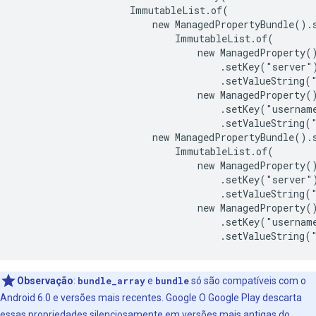
                    ImmutableList.of(

                        new ManagedPropertyBundle().s
                            ImmutableList.of(

                                new ManagedProperty()
                                    .setKey("server")
                                    .setValueString("
                                new ManagedProperty()
                                    .setKey("username
                                    .setValueString("
                        new ManagedPropertyBundle().s
                            ImmutableList.of(

                                new ManagedProperty()
                                    .setKey("server")
                                    .setValueString("
                                new ManagedProperty()
                                    .setKey("username
Observação
:
bundle_array
e
bundle
só são compatíveis com o
Android 6.0 e versões mais recentes. Google O Google Play descarta
essas propriedades silenciosamente em versões mais antigas do