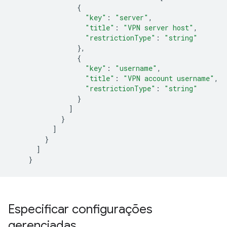
{
"key"
:
"server"
,
"title"
:
"VPN server host"
,
"restrictionType"
:
"string"
},
{
"key"
:
"username"
,
"title"
:
"VPN account username"
,
"restrictionType"
:
"string"
}
]
}
]
}
]
}
Especificar configurações
gerenciadas