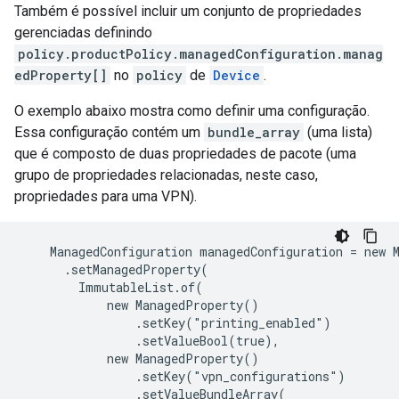
Também é possível incluir um conjunto de propriedades
gerenciadas definindo
policy.productPolicy.managedConfiguration.manag
edProperty[]
no
policy
de
Device
.
O exemplo abaixo mostra como definir uma configuração.
Essa configuração contém um
bundle_array
(uma lista)
que é composto de duas propriedades de pacote (uma
grupo de propriedades relacionadas, neste caso,
propriedades para uma VPN).
    ManagedConfiguration managedConfiguration = new M
      .setManagedProperty(

        ImmutableList.of(

            new ManagedProperty()

                .setKey("printing_enabled")

                .setValueBool(true),

            new ManagedProperty()

                .setKey("vpn_configurations")

                .setValueBundleArray(
