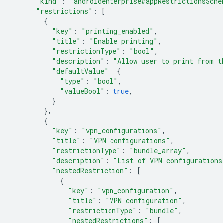
"kind"
:
"androidenterprise#appRestrictionsSche
"restrictions"
:
[
{
"key"
:
"printing_enabled"
,
"title"
:
"Enable printing"
,
"restrictionType"
:
"bool"
,
"description"
:
"Allow user to print from t
"defaultValue"
:
{
"type"
:
"bool"
,
"valueBool"
:
true
,
}
},
{
"key"
:
"vpn_configurations"
,
"title"
:
"VPN configurations"
,
"restrictionType"
:
"bundle_array"
,
"description"
:
"List of VPN configurations
"nestedRestriction"
:
[
{
"key"
:
"vpn_configuration"
,
"title"
:
"VPN configuration"
,
"restrictionType"
:
"bundle"
,
"nestedRestrictions"
:
[