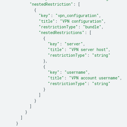
"nestedRestriction"
:
[
{
"key"
:
"vpn_configuration"
,
"title"
:
"VPN configuration"
,
"restrictionType"
:
"bundle"
,
"nestedRestrictions"
:
[
{
"key"
:
"server"
,
"title"
:
"VPN server host"
,
"restrictionType"
:
"string"
},
{
"key"
:
"username"
,
"title"
:
"VPN account username"
,
"restrictionType"
:
"string"
}
]
}
]
}
]
}