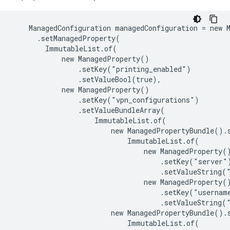
    ManagedConfiguration managedConfiguration = new M
      .setManagedProperty(

        ImmutableList.of(

            new ManagedProperty()

                .setKey("printing_enabled")

                .setValueBool(true),

            new ManagedProperty()

                .setKey("vpn_configurations")

                .setValueBundleArray(

                    ImmutableList.of(

                        new ManagedPropertyBundle().s
                            ImmutableList.of(

                                new ManagedProperty()
                                    .setKey("server")
                                    .setValueString("
                                new ManagedProperty()
                                    .setKey("username
                                    .setValueString("
                        new ManagedPropertyBundle().s
                            ImmutableList.of(
