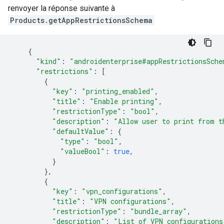
renvoyer la réponse suivante à
Products.getAppRestrictionsSchema
{
"kind"
:
"androidenterprise#appRestrictionsSche
"restrictions"
:
[
{
"key"
:
"printing_enabled"
,
"title"
:
"Enable printing"
,
"restrictionType"
:
"bool"
,
"description"
:
"Allow user to print from t
"defaultValue"
:
{
"type"
:
"bool"
,
"valueBool"
:
true
,
}
},
{
"key"
:
"vpn_configurations"
,
"title"
:
"VPN configurations"
,
"restrictionType"
:
"bundle_array"
,
"description"
:
"List of VPN configurations