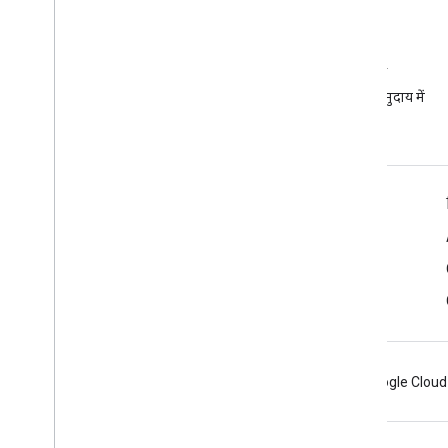
ईएमएम कम्यूनिटी
Android EMM डेवलपर समुदाय में
शामिल हों
Android Enterprise की जानकारी
एंटरप्राइज़ ग्राहकों के लिए
ऐप्लिकेशन डेवलपर के लिए
OEM के लिए
Android
Chrome
Firebase
Google Cloud