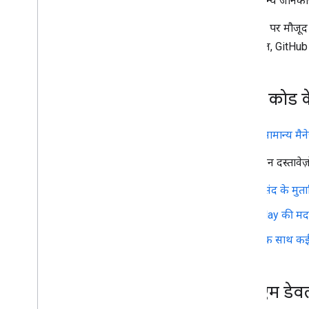
अन्य जानकारी
पसंद के मुताबिक स्टोर लेआउट
इस साइट पर मौजूद 
वाले सैंपल, GitHub 
कैसे करें
.
.
.
परफ़ॉर्मेंस बेहतर करना
अनुरोधों को अनुमति दें
सैंपल कोड के
एक साथ कई अनुरोध भेजें
आपको
सामान्य मैन
सेवा की शर्तें
आपको इन दस्तावेज़ों
पसंद के मुत
Play की मदद
एक साथ कई 
ईएमएम डेवल