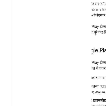
सैंपल कोड के बारे मे
ईएमएम डेवलपर के ल
Google के ईएमएम डेव
ऐप्लिकेशन मैनेज करना और उसे उपलब्ध कराना
खास जानकारी
Google Play ईएमएम 
सार्वजनिक ऐप्लिकेशन ढूंढना
सभी चरण पूरे कर लिए 
निजी ऐप्लिकेशन के लिए मदद
वेब ऐप्लिकेशन के साथ काम करता है
ऐप्लिकेशन डिस्ट्रिब्यूट करें
Google Play
ऐप्लिकेशन कॉन्‍फ़िगर करें
ऐप्लिकेशन के बारे में फ़ीडबैक पाएं
ऐप्स अपडेट करें
Google Play ईएम
ऐप्लिकेशन इंस्टॉल और अपडेट को डीबग करना
का इस्तेमाल ये काम
ऐप्लिकेशन मिटाना
एचटीटीपी अन
उपलब्ध क्लाइ
यूज़र इंटरफ़ेस (यूआई) कॉम्पोनेंट
लिए उपलब्ध ह
'कारोबार के लिए Google Play' iframe
मैनेज किए जा रहे कॉन्फ़िगरेशन की iframe
हर डाउनलोड 
पहले से तैयार iframe