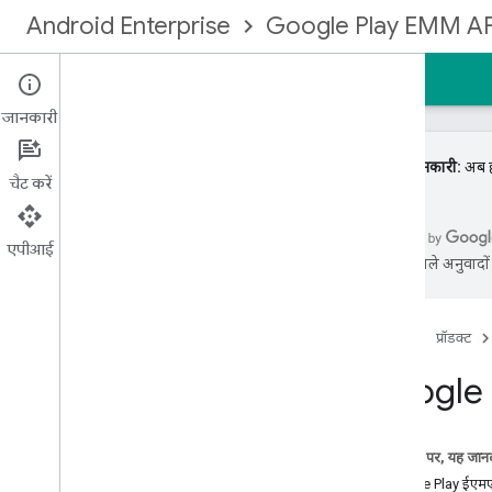
Android Enterprise
Google Play EMM AP
होम पेज
गाइड
रेफ़रंस
सैंपल
जानकारी
ज़रूरी जानकारी:
अब ह
चैट करें
EMM समुदाय के लिए पंजीकृत करें
एपीआई
एआई से मिले अनुवादों म
शुरू करना
मैनेजमेंट टाइप
एंटरप्राइज़ बाइंडिंग बनाना
होम पेज
प्रॉडक्ट
किसी एंटरप्राइज़ खाते को अपग्रेड करना
Google P
पहचान और उपयोगकर्ता खाते
उपयोगकर्ता खाते लागू करना
उपयोगकर्ता खातों को अपग्रेड करना
इस पेज पर
,
यह जानक
डिवाइस का प्रावधान करें
Google Play ईएमएम 
ईएमएम सूचनाएं सेट अप करना