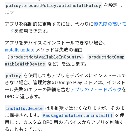
policy.productPolicy.autoInstallPolicy
を設定し
ます。
アプリを強制的に更新するには、代わりに
優先度の高いモ
ード
を使用できます。
アプリをデバイスにインストールできない場合、
installs.update
メソッドは失敗の理由
（
productNotAvailableInCountry
、
productNotComp
atibleWithDevice
など）を返します。
policy
を使用してもアプリをデバイスにインストールで
きない場合、管理対象の Google Play ストアは、インスト
ール失敗のエラーの詳細を含む
アプリのフィードバック
を
DPC に返します。
installs.delete
は非推奨ではなくなりますが、そのま
ま保持されます。
PackageInstaller.uninstall()
を使
用して、カスタム DPC 用のデバイスからアプリを削除す
ることもできます。