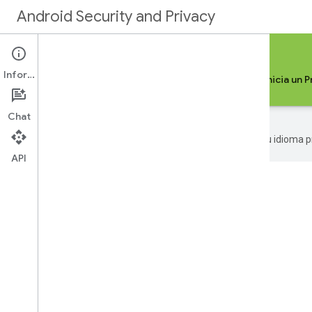
Android Security and Privacy
Seguridad y privacidad de Android para Google
Información
Google Play Protect
App Defense Alliance
Inicia un 
Chat
Google utiliza tecnología de IA para traducir contenido a tu idioma
API