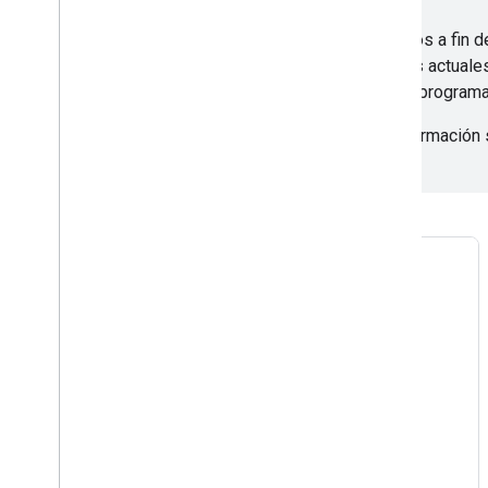
Todos nuestros socios de SE trabajan con nosotros a fin d
comprometen a admitir todos los casos prácticos actuales
través de programa
Para obtener más información s