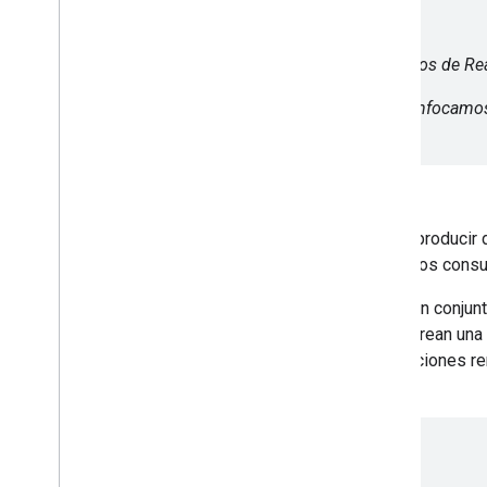
Los miembros de Rea
Nos enfocamos 
Los OEM que adoptan Android Ready SE pueden producir di
introducen en la plataforma de Android. Los cons
Un objetivo importante de esta alianza es habilitar un conj
validadas de las applets de Android Ready SE crean un
seguros y permiten realizar actualizaciones r