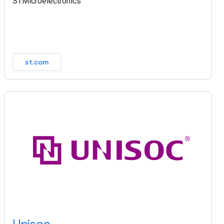
STMicroelectronics
st.com