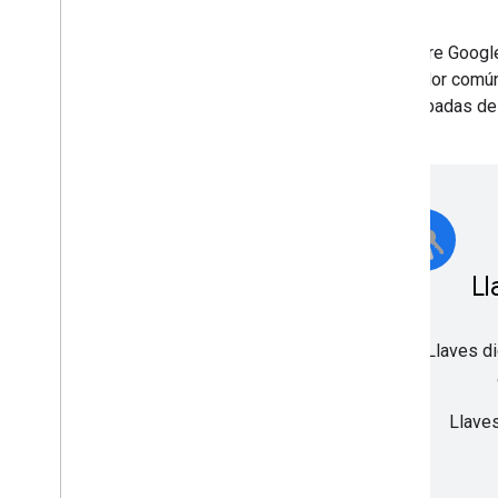
Android Ready SE Alliance es una colaboración entre Google
resistente a la manipulación, fuera el denominador comú
implementaciones de código abierto probadas de 
Caja fuerte
Ll
Certificación respaldada por hardware para
Llaves di
apps premium
Aprovisionamiento seguro de claves de
Llaves
Android en