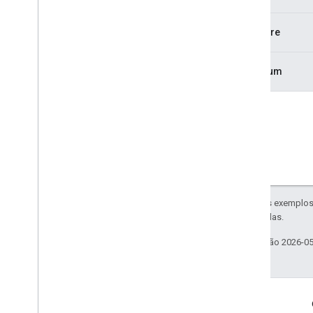
Riskware
Incomum
O conteúdo e os exemplos 
e/ou suas afiliadas.
Última atualização 2026-0
Build