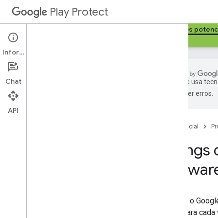
Play Protect
Página inicial
Google Play Protect
Aplicativos poten
Informações
Chat
O Google usa tecn
podem ter erros.
Aplicativos potencialmente nocivos
Malware
API
Software indesejado para dispositivos
Página inicial
Pr
móveis (MUw
S)
Strings de aviso
Strings
Orientações para desenvolvedores
sobre avisos
malwar
Denunciar um PHA
Quando o Google 
aviso para cada 