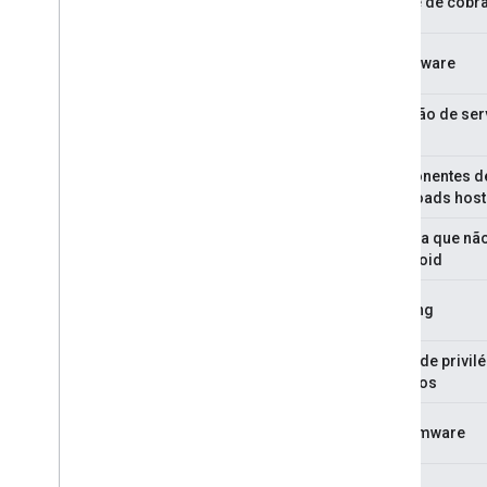
Fraude de cobr
Stalkerware
Negação de ser
(DoS)
Componentes d
downloads host
Ameaça que não
o Android
Phishing
Abuso de privil
elevados
Ransomware