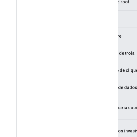
Acesso root
Spam
Spyware
Cavalo de troia
Fraude de cliqu
Coleta de dado
Engenharia soci
Anúncios invasi