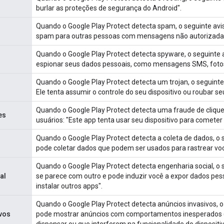
burlar as proteções de segurança do Android".
Quando o Google Play Protect detecta spam, o seguinte avi
spam para outras pessoas com mensagens não autorizada
Quando o Google Play Protect detecta spyware, o seguinte a
espionar seus dados pessoais, como mensagens SMS, fotos, 
Quando o Google Play Protect detecta um trojan, o seguinte 
Ele tenta assumir o controle do seu dispositivo ou roubar se
Quando o Google Play Protect detecta uma fraude de cliqu
es
usuários: "Este app tenta usar seu dispositivo para cometer
Quando o Google Play Protect detecta a coleta de dados, o 
s
pode coletar dados que podem ser usados para rastrear voc
Quando o Google Play Protect detecta engenharia social, o 
al
se parece com outro e pode induzir você a expor dados pess
instalar outros apps".
Quando o Google Play Protect detecta anúncios invasivos, o
vos
pode mostrar anúncios com comportamentos inesperados (po
dispensar ou que interferem na funcionalidade do dispositiv