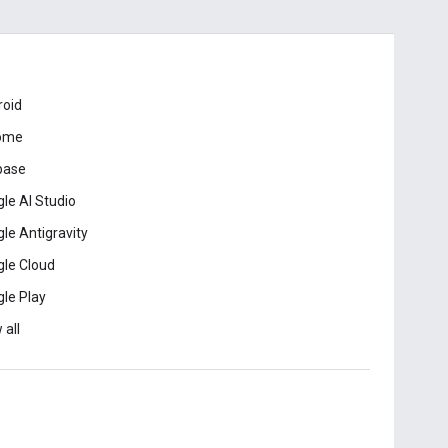
roid
ome
base
le AI Studio
le Antigravity
le Cloud
le Play
 all