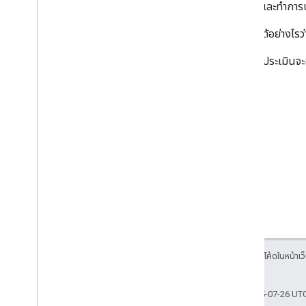
ช่องโหว่และทํากา
คุณจะรู้ได้อย่างไร
ส่วนการประเมินจะช่
ตัวอย่างเนื้อหาและโค้ดในหน้าเว็
บริษัทในเครือ
อัปเดตล่าสุด 2025-07-26 UT