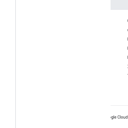
เข้าร่วม
Google Developer Program
Google Developer Groups
Google Developer Experts
Accelerators
Google Cloud & NVIDIA
Android
Chrome
Firebase
Google Cloud